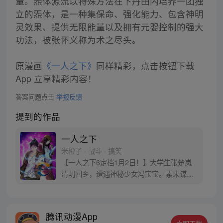
量。炁体源流以特殊方法在下丹田内培养一团独
立的炁体，是一种集保命、强化能力、包含神明
灵效果、提供无限能量以及拥有元婴控制的强大
功法，被张怀义称为术之尽头。
原漫画
《一人之下》
同样精彩，点击按钮下载
App 立享精彩内容！
答案问题点击
举报反馈
提到的作品
一人之下
米橙子 · 战斗 · 搞笑
【一人之下6定档1月2日！】大学生张楚岚
清明回乡，遭遇神秘少女冯宝宝。素未谋面
的冯宝宝却对张楚岚异常熟悉，并将其带去
自己打工的快递公司。为了帮冯宝宝寻找她
的身世，也为了查清自己与爷爷身上的秘
腾讯动漫App
密，张楚岚的生活被彻底颠覆，与冯宝宝一