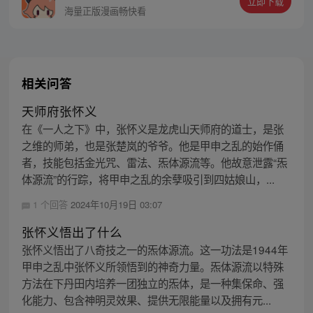
立即下载
同踏上“异人”之旅。
海量正版漫画畅快看
相关问答
天师府张怀义
在《一人之下》中，张怀义是龙虎山天师府的道士，是张
之维的师弟，也是张楚岚的爷爷。他是甲申之乱的始作俑
者，技能包括金光咒、雷法、炁体源流等。他故意泄露“炁
体源流”的行踪，将甲申之乱的余孽吸引到四姑娘山，...
1 个回答
2024年10月19日 03:07
张怀义悟出了什么
张怀义悟出了八奇技之一的炁体源流。这一功法是1944年
甲申之乱中张怀义所领悟到的神奇力量。炁体源流以特殊
方法在下丹田内培养一团独立的炁体，是一种集保命、强
化能力、包含神明灵效果、提供无限能量以及拥有元...