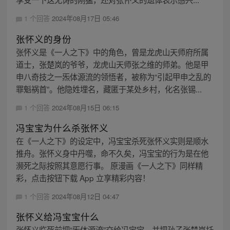
1 个回答
2024年08月17日 05:46
张怀义的身份
张怀义是《一人之下》中的角色，曾是龙虎山天师府所属
道士，张楚岚的爷爷，龙虎山天师张之维的师弟。他是甲
申八奇技之一炁体源流的领悟者，被称为“引起甲申之乱的
罪魁祸首”。他隐姓埋名，藏匿于某处乡村，化名张锡...
1 个回答
2024年08月15日 06:15
冯宝宝为什么杀张怀义
在《一人之下》的设定中，冯宝宝杀死张怀义实则是顺水
推舟。张怀义身中丹噬，命不久矣，冯宝宝的行为是在他
濒死之际按照其意愿行事。 原漫画《一人之下》同样精
彩，点击按钮下载 App 立享精彩内容！
1 个回答
2024年08月12日 04:47
张怀义给冯宝宝什么
张怀义临死前把“炁体源流”交给冯宝宝，并把孙子张楚岚托