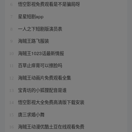
悟空影视免费观看是不是骗局呀
6
星星短剧app
7
一人之下短剧版演员表
8
海贼王路飞服装
9
海贼王1023话最新情报
10
百草止痒膏可以擦脸吗
11
海贼王动画片免费观看全集
12
宝青坊的小狐狸配音是谁
13
悟空影视大全免费高清版下载安装
14
唐三求婚小舞
15
海贼王动漫优酷土豆在线观看免费
16