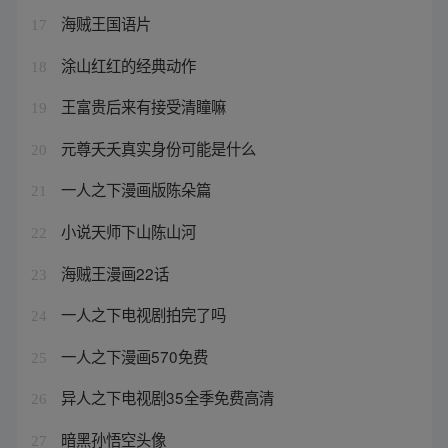
海贼王国语片
17
涂山红红的经典动作
18
王富贵后来有接受清瞳嘛
19
元尊夭夭真实身份可能是什么
20
一人之下漫画版陈朵篇
21
小说天师下山陈山河
22
海贼王漫画22话
23
一人之下电视剧拍完了吗
24
一人之下漫画570免费
25
异人之下电视剧35全季免费高清
26
暗黑孙悟空头像
27