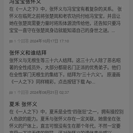
冯宝宝张怀义
在《一人之下》中，张怀义与冯宝宝有着复杂的关系。 张
怀义在临死之前将张楚岚和老农功托付给冯宝宝，并且让
她在张楚岚需要力量时将炁体源流传给他，还告知只要冯
宝宝一直守在张楚岚身边就能知道自己的身世之谜。...
1 个回答
2024年10月17日 17:10
张怀义和谁结拜
张怀义与无根生等三十六人结拜。这三十六人除了恶名昭
著的全性成员外，大部分都是名门正派的优秀弟子。他们
在全性掌门无根生的集结下，结拜为“三十六义”。 原漫画
《一人之下》同样精彩，点击按钮下载 Ap...
1 个回答
2024年08月21日 02:37
夏禾 张怀义
在《一人之下》中，夏禾是全性“四张狂”之一，拥有操控别
人色欲的能力。夏禾与张怀义存在一定关联，她曾坐在张
怀义的尸体上，直言可恨没有生在那个年代，不然一定要
享受一下这无俦的刚猛，还对张怀义的遗体表示感兴...