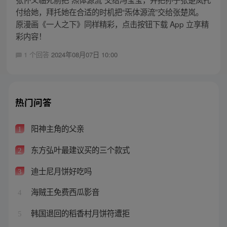
付给她，拜托她在合适的时机把“炁体源流”交给张楚岚。
原漫画《一人之下》同样精彩，点击按钮下载 App 立享精
彩内容！
1 个回答
2024年08月07日 10:00
热门问答
阳神主角的父亲
1
东方弘叶最建议买的三个款式
2
迪士尼月饼好吃吗
3
海贼王免费西瓜影音
4
韩国退回的稻香村月饼符遭拒
5