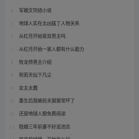
军婚文完结小说
4
地球人实在太凶猛了人物关系
5
从红月开始是双男主吗
6
从红月开始一家人都有什么能力
7
牧龙师男主介绍
8
宛若天仙下凡尘
9
女主太蠢
10
重生后我被前夫舅舅宠坏了
11
还是地球人狠免费阅读
12
隐婚三年前妻不好追池念
13