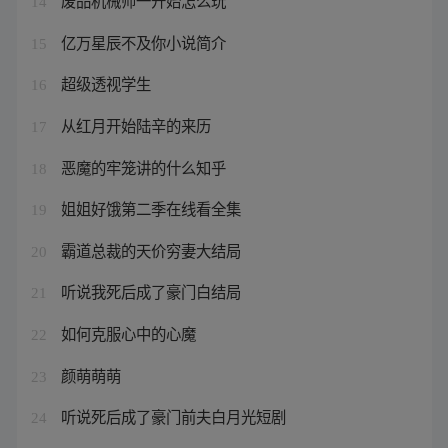
废品机械师一开始怎么玩
14
亿万星辰不及你小说简介
15
超级透视学生
16
从红月开始陆辛的来历
17
恶魔的牢笼讲的什么知乎
18
姐姐好饿第二季在线看全集
19
霸道总裁的天价穷妻大结局
20
听说我死后成了豪门白结局
21
如何克服心中的心魔
22
颜萌萌萌
23
听说死后成了豪门前夫白月光短剧
24