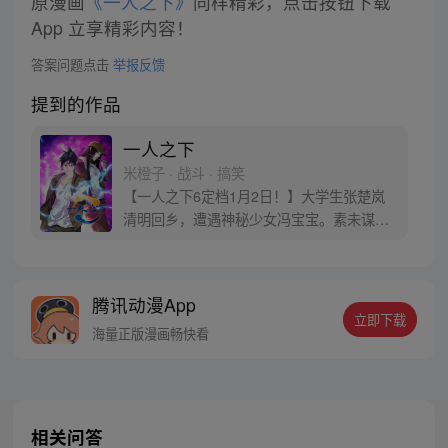
原漫画
《一人之下》
同样精彩，点击按钮下载
App 立享精彩内容！
答案问题点击
举报反馈
提到的作品
一人之下
米橙子 · 战斗 · 搞笑
【一人之下6定档1月2日！】大学生张楚岚
清明回乡，遭遇神秘少女冯宝宝。素未谋面
的冯宝宝却对张楚岚异常熟悉，并将其带去
自己打工的快递公司。为了帮冯宝宝寻找她
的身世，也为了查清自己与爷爷身上的秘
腾讯动漫App
密，张楚岚的生活被彻底颠覆，与冯宝宝一
立即下载
同踏上“异人”之旅。
海量正版漫画畅快看
相关问答