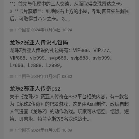
**：首先与龟屋中的三人交谈，从而取得龙珠雷达之卡。
2. **卡片获取**：到地图右上方的小屋，帮助普普先生解围
后，可取得ゴハン之卡。 3....
1 个回答
2024年11月04日 10:24
龙珠z赛亚人传说礼包码
龙珠Z赛亚人传说的礼包码有：VIP666、VIP777、
VIP888、vip999、svip666、svip888、svip999、
Lz666、Lz888、Lz999。
1 个回答
2024年11月04日 08:32
龙珠z赛亚人传奇ps2
关于《龙珠Z》赛亚人传奇在PS2平台相关内容，有一款名
为《龙珠Z传奇》的PS2游戏，这是由Atari制作、改编自超
人气漫画《龙珠Z》的动作游戏。玩家可从悟空、悟饭、短
笛、贝吉塔、特兰克斯等5名龙珠战士...
1 个回答
2024年11月03日 16:09