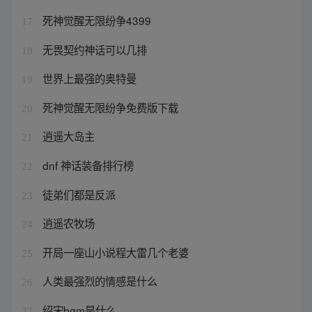
死神觉醒无限纷争4399
17
无畏契约神话可以几排
18
世界上最强的奥特曼
19
死神觉醒无限纷争免费版下载
20
逍遥大岛主
21
dnf 神话装备排行榜
22
徒弟们都是反派
23
逍遥农牧场
24
开局一座山小说程大雷几个老婆
25
人类最强烈的情感是什么
26
绍宋bgm是什么
27