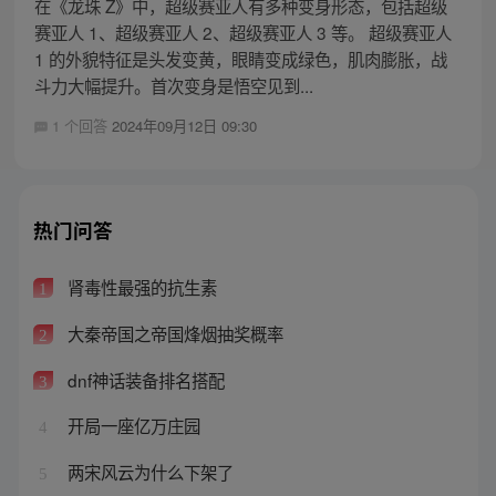
在《龙珠 Z》中，超级赛亚人有多种变身形态，包括超级
赛亚人 1、超级赛亚人 2、超级赛亚人 3 等。 超级赛亚人
1 的外貌特征是头发变黄，眼睛变成绿色，肌肉膨胀，战
斗力大幅提升。首次变身是悟空见到...
1 个回答
2024年09月12日 09:30
热门问答
肾毒性最强的抗生素
1
大秦帝国之帝国烽烟抽奖概率
2
dnf神话装备排名搭配
3
开局一座亿万庄园
4
两宋风云为什么下架了
5