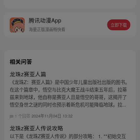
可以为人实现一个愿望。为了寻找龙珠，布
尔玛和孙悟空踏上了奇妙的寻珠之旅……
腾讯动漫App
立即下载
海量正版漫画畅快看
相关问答
龙珠z赛亚人篇
《龙珠Z：赛亚人篇》是中国少年儿童出版社出版的图书。
在这个篇章中，悟空与比克大魔王战斗结束五年后，拉蒂
兹来到地球，他自称是赛亚人且是悟空的哥哥，这揭开了
悟空身世之谜的同时也预示着新危机可能降临地球。拉...
1 个回答
2024年11月04日 13:32
龙珠z赛亚人传说攻略
以下是《龙珠Z赛亚人传说》的部分攻略： 1. **初始交互