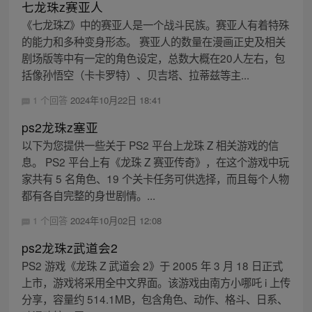
七龙珠z赛亚人
《七龙珠Z》中的赛亚人是一个战斗民族。赛亚人有着特殊
的能力和多种变身形态。 赛亚人的数量在漫画正史及相关
剧场版等中有一定的角色设定，总数大概在20人左右，包
括像孙悟空（卡卡罗特）、贝吉塔、拉蒂兹等主...
1 个回答
2024年10月22日 18:41
ps2龙珠z塞亚
以下为您提供一些关于 PS2 平台上龙珠 Z 相关游戏的信
息。 PS2 平台上有《龙珠 Z 赛亚传奇》，在这个游戏中玩
家共有 5 名角色、19 个关卡任务可供选择，而且每个人物
都有各自完整的身世剧情。...
1 个回答
2024年10月02日 12:08
ps2龙珠z武道会2
PS2 游戏《龙珠 Z 武道会 2》于 2005 年 3 月 18 日正式
上市，游戏将采用全中文界面。该游戏由南方小哪吒 i 上传
分享，容量约 514.1MB，包含角色、动作、格斗、日系、