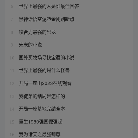
世界上最强的人是谁最佳回答
6
黑神话悟空泥塑金刚刷新点
7
咬合力最强的恐龙
8
宋末的小说
9
国外买牧场寻找宝藏的小说
10
世界上最强的是什么怪兽
11
开局一座山2023在线观看
12
我徒弟的结局是怎样的
13
开局一座基地完结全本
14
重生1980强国倔强起
15
我为诸天之最强师尊
16