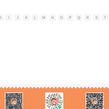
H
I
J
K
L
M
N
O
P
Q
R
S
T