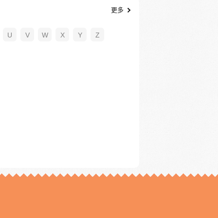
更多
U
V
W
X
Y
Z