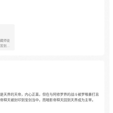
。
藏师徒
苦到达
可世间并
慢慢揭
”重新归
唐三藏
们，组
行之
是天界的天帝，内心正直，但在与阿修罗界的战斗被罗喉暴打且
帝释天被封印到宝剑当中，而暗影帝释天回到天界成为主宰。