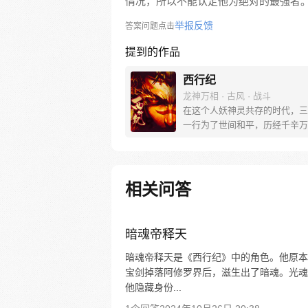
情况，所以不能认定他为绝对的最强者
举报反馈
答案问题点击
提到的作品
西行纪
龙神万相 · 古风 · 战斗
在这个人妖神灵共存的时代，三
一行为了世间和平，历经千辛万
彼岸取得“永恒之火”拯救苍生，
没有因此变得美好….随着阴谋
露，暗魂四起, 为了让“永恒之火
位，小狼妖白狼不辞万难，找到
相关问答
大法师，和他一起重新寻回徒弟
成全新“西行小队”，再度踏上西
旅……
暗魂帝释天
暗魂帝释天是《西行纪》中的角色。他原本
宝剑掉落阿修罗界后，滋生出了暗魂。光魂
他隐藏身份...