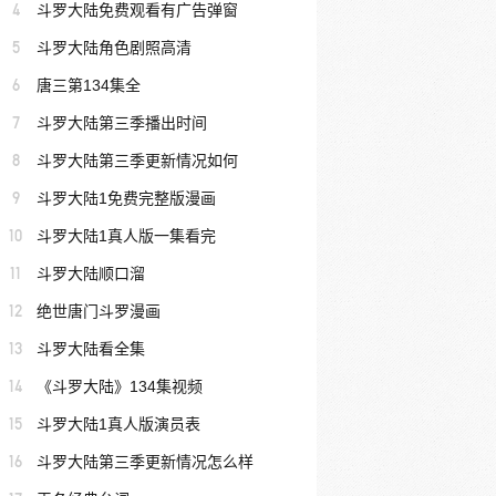
4
斗罗大陆免费观看有广告弹窗
5
斗罗大陆角色剧照高清
6
唐三第134集全
7
斗罗大陆第三季播出时间
8
斗罗大陆第三季更新情况如何
9
斗罗大陆1免费完整版漫画
10
斗罗大陆1真人版一集看完
11
斗罗大陆顺口溜
12
绝世唐门斗罗漫画
13
斗罗大陆看全集
14
《斗罗大陆》134集视频
15
斗罗大陆1真人版演员表
16
斗罗大陆第三季更新情况怎么样