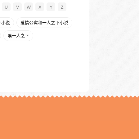
U
V
W
X
Y
Z
下小说
爱情公寓和一人之下小说
唉一人之下