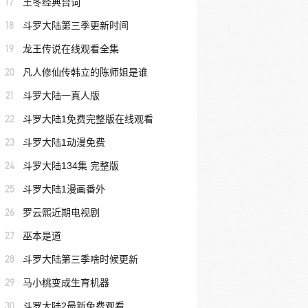
17
王冬经典台词
18
斗罗大陆第三季更新时间
19
龙王传说在线观看全集
20
凡人修仙传韩立的陈师姐是谁
21
斗罗大陆一真人版
22
斗罗大陆1免费完整版在线观看
23
斗罗大陆1动漫免费
24
斗罗大陆134集 完整版
25
斗罗大陆1漫画番外
26
罗云熙近期电视剧
27
巫本是道
28
斗罗大陆第三季啥时候更新
29
马小桃变成生育机器
30
斗罗大陆2最新免费观看