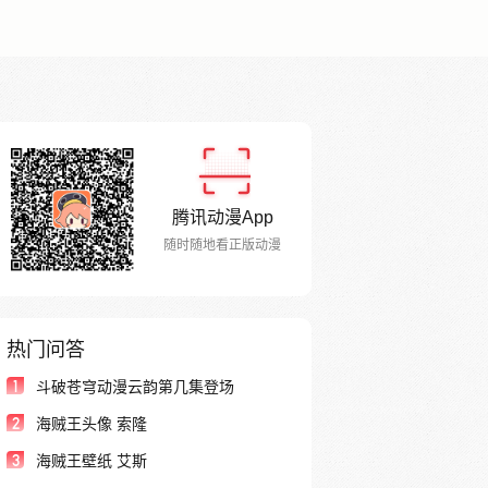
腾讯动漫App
随时随地看正版动漫
热门问答
1
斗破苍穹动漫云韵第几集登场
2
海贼王头像 索隆
3
海贼王壁纸 艾斯