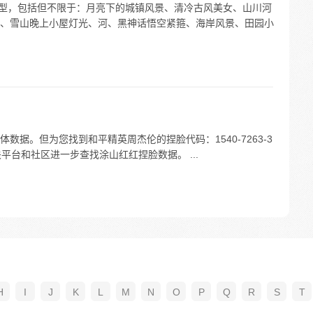
纸类型，包括但不限于：月亮下的城镇风景、清冷古风美女、山川河
、雪山晚上小屋灯光、河、黑神话悟空紧箍、海岸风景、田园小
据。但为您找到和平精英周杰伦的捏脸代码：1540-7263-3
相关平台和社区进一步查找涂山红红捏脸数据。 ...
H
I
J
K
L
M
N
O
P
Q
R
S
T