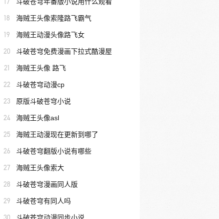
17
斗破苍穹年番版小说用什么观看
18
海贼王头像索隆路飞霸气
19
海贼王动漫头像路飞女
20
斗破苍穹免费漫画下拉式酷漫屋
21
海贼王头像 路飞
22
斗破苍穹动漫cp
23
原版斗破苍穹小说
24
海贼王头像asl
25
海贼王动漫现在更新到哪了
26
斗破苍穹翻版小说有哪些
27
海贼王头像索大
28
斗破苍穹漫画同人版
29
斗破苍穹有同人吗
30
斗破苍穹动漫同步小说