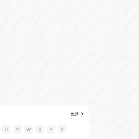
更多
U
V
W
X
Y
Z