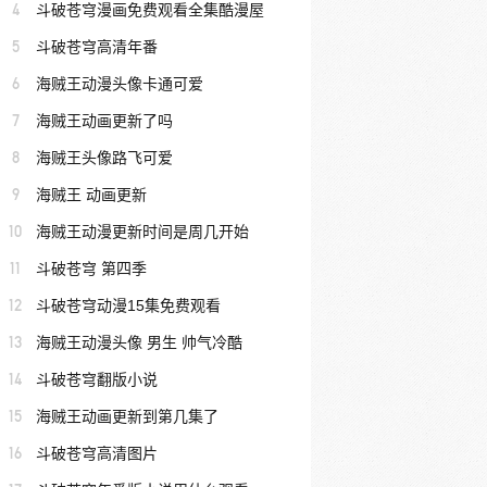
4
斗破苍穹漫画免费观看全集酷漫屋
5
斗破苍穹高清年番
6
海贼王动漫头像卡通可爱
7
海贼王动画更新了吗
8
海贼王头像路飞可爱
9
海贼王 动画更新
10
海贼王动漫更新时间是周几开始
11
斗破苍穹 第四季
12
斗破苍穹动漫15集免费观看
13
海贼王动漫头像 男生 帅气冷酷
14
斗破苍穹翻版小说
15
海贼王动画更新到第几集了
16
斗破苍穹高清图片