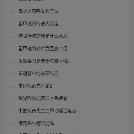
鬼灭之刃鸣女死了么
19
星甲魂将传敖丙设定
20
嗷嗷待哺的待是什么意思
21
星甲魂将外传武圣篇介绍
22
反派暴君是宠妻狂魔 小说
23
星魂将中的左慈结局
24
中国惊奇先生第2
25
师兄啊师兄第二季免费看
26
中国惊奇先生二季动漫百度云
27
惊奇先生哪里能看
28