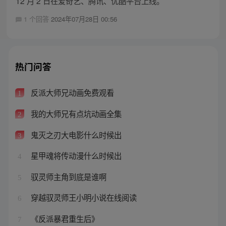
12 月 2 日在爱奇艺、腾讯、优酷平台上线。
1 个回答
2024年07月28日 00:56
热门问答
反派大师兄动画免费观看
1
我的大师兄有点坑动画全集
2
鬼灭之刃大电影什么时候出
3
星甲魂将传动漫什么时候出
4
驭灵师主角到底是谁啊
5
穿越驭灵师王小明小说在线阅读
6
《反派暴君重生后》
7