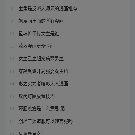
主角是反派大师兄的漫画推荐
8
飒漫画里面的所有漫画
9
星魂将甲传女主是谁
10
敖敖漫画更新时间
11
女主重生超宠病弱男主
12
穿越反派开局强娶女主角
13
影之实力者暗影大人漫画
14
敖丙灯圈放置技巧
15
环肥燕瘦是什么意思 肥
16
崩坏三渠道服可以转官服吗
17
反派暴君女儿
18