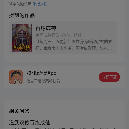
答案问题点击
举报反馈
提到的作品
百炼成神
百炼成神官Q · 战斗 · 修仙
【每周三、五更新】现在身为卑微家奴的罗
征，本身家中大少爷，因家族败落，妹妹被
强大势力囚禁，无奈只得听命于人。可是天
无绝人之路，父亲留给他的古书中竟然暗藏
炼器神法，可将人炼制成器！而隐藏在这背
腾讯动漫App
后的神秘力量到底是什么？参与周边活动请
立即下载
加QQ粉丝群，关注微信公众号燃哉家族
海量正版漫画畅快看
相关问答
道武双修百炼成仙