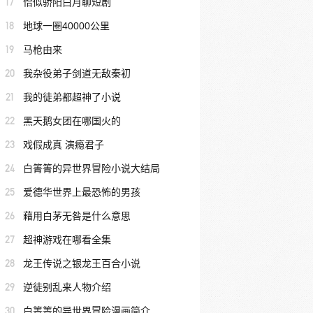
17
恰似骄阳白月聊短剧
18
地球一圈40000公里
19
马枪由来
20
我杂役弟子剑道无敌秦初
21
我的徒弟都超神了小说
22
黑天鹅女团在哪国火的
23
戏假成真 演瘾君子
24
白箐箐的异世界冒险小说大结局
25
爱德华世界上最恐怖的男孩
26
藉用白茅无咎是什么意思
27
超神游戏在哪看全集
28
龙王传说之银龙王百合小说
29
逆徒别乱来人物介绍
30
白箐箐的异世界冒险漫画简介