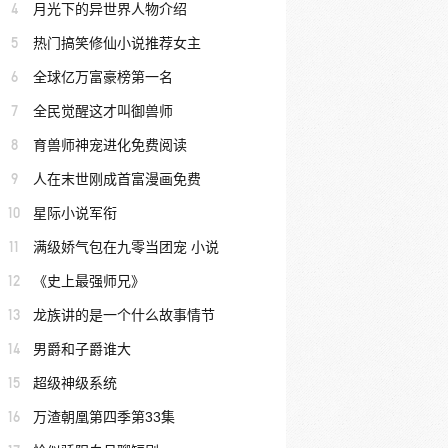
4
月光下的异世界人物介绍
5
热门搞笑修仙小说推荐女主
6
全球亿万富豪榜第一名
7
全民觉醒这才叫御兽师
8
育兽师神宠进化免费阅读
9
人在末世刚成首富漫画免费
10
星际小说军衔
11
满级娇气包在九零当团宠 小说
12
《史上最强师兄》
13
龙族讲的是一个什么故事情节
14
男爵和子爵谁大
15
超级神级系统
16
万渣朝凰第四季第33集