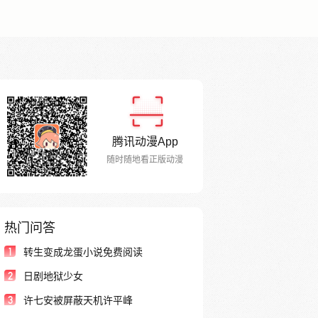
腾讯动漫App
随时随地看正版动漫
热门问答
1
转生变成龙蛋小说免费阅读
2
日剧地狱少女
3
许七安被屏蔽天机许平峰