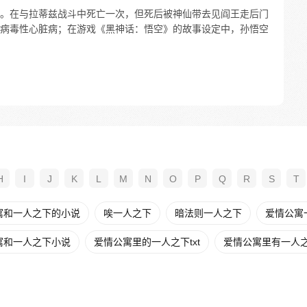
。在与拉蒂兹战斗中死亡一次，但死后被神仙带去见阎王走后门
病毒性心脏病；在游戏《黑神话：悟空》的故事设定中，孙悟空
H
I
J
K
L
M
N
O
P
Q
R
S
T
寓和一人之下的小说
唉一人之下
暗法则一人之下
爱情公寓
寓和一人之下小说
爱情公寓里的一人之下txt
爱情公寓里有一人