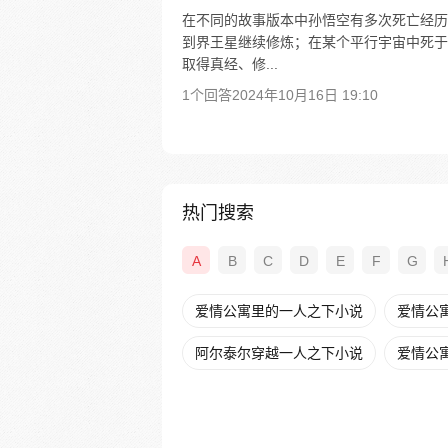
在不同的故事版本中孙悟空有多次死亡经历
到界王星继续修炼；在某个平行宇宙中死于
取得真经、修...
1个回答
2024年10月16日 19:10
热门搜索
A
B
C
D
E
F
G
爱情公寓里的一人之下小说
爱情公
阿尔泰尔穿越一人之下小说
爱情公