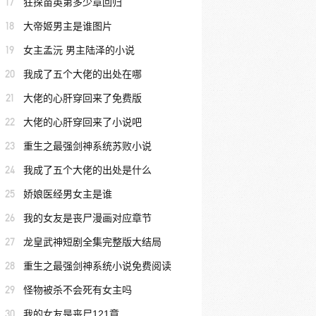
17
狂探苗英第多少章回归
18
大帝姬男主是谁图片
19
女主孟沅 男主陆泽的小说
20
我成了五个大佬的出处在哪
21
大佬的心肝穿回来了免费版
22
大佬的心肝穿回来了小说吧
23
重生之最强剑神系统苏败小说
24
我成了五个大佬的出处是什么
25
娇娘医经男女主是谁
26
我的女友是丧尸漫画对应章节
27
龙皇武神短剧全集完整版大结局
28
重生之最强剑神系统小说免费阅读
29
怪物被杀不会死有女主吗
30
我的女友是丧尸121章