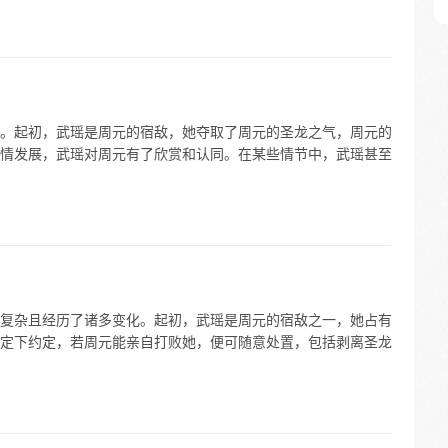
。起初，武瑶是周元的宿敌，她夺取了周元的圣龙之气，周元的
情发展，武瑶对周元有了欣赏和认同。在某些情节中，武瑶甚至
复杂且经历了诸多变化。起初，武瑶是周元的宿敌之一，她占有
定下约定，若周元能亲自打败她，便可随意处置，包括剥离圣龙