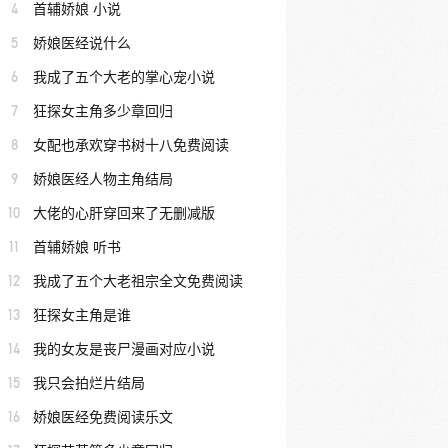
4
首辅娇娘 小说
5
娇娘医经说什么
6
我成了五个大老的掌心宠小说
7
狂探女主角多少章回归
8
女配也承欢穿书树十八免费阅读
9
娇娘医经人物主角结局
10
大佬的心肝穿回来了无删减版
11
首辅娇娘 听书
12
我成了五个大老祖宗全文免费阅读
13
狂探女主角是谁
14
我的女友是丧尸漫画对应小说
15
我只会拍烂片结局
16
娇娘医经免费阅读乐文