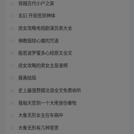
穿越古代小户之家
12
玄幻 开局签到神体
13
庶女攻略电视剧演员表大全
14
佛教驱除心魔的咒语
15
般若波罗蜜多心经原文全文
16
庶女攻略的男女主是谁啊
17
聂离结局
18
史上最强赘婿沈浪全文免费收听
19
我每天签到一个大佬身份秦牧
20
大象无形女主在车祸中
21
大象无形有几种意思
22