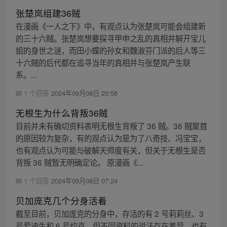
张楚岚组建36贼
在漫画《一人之下》中，有观点认为张楚岚可能会组建新
的三十六贼。张楚岚想要探寻甲申之乱的真相并解开宝儿
姐的身世之谜，而田小蝶的孙女和魏淑芬门派的后人等三
十六贼的后代都在追寻当年的真相并与张楚岚产生联
系。...
1 个回答
2024年09月08日 20:56
无根生为什么背叛36贼
目前并未有确切资料表明无根生背叛了 36 贼。36 贼聚首
的原因较为复杂，有的观点认为是为了八奇技、冯宝宝，
也有观点认为可能与破解天师度有关，但关于无根生是否
背叛 36 贼暂无明确定论。 原漫画《...
1 个回答
2024年09月08日 07:24
贝加庞克几个分身活着
截至目前，贝加庞克的分身中，存活的有 2 号莉莉丝、3
号爱迪生和 6 号约克。但不同资料的说法存在差异，也有