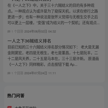
在《一人之下》中，关于三十六贼结义的目的有多种观
点。一种观点认为或许是为了窥探天机，以求在修行之路
更进一步；也有一种说法是张怀义觉得与无根生交手之后
可以更上一层楼，“变强”成为结义的一个契机；还有观点...
1 个回答
2024年08月02日 04:32
一人之下36贼结义排名
目前已知的三十六贼结义排名部分情况如下： 老大是无漏
金刚窦宏，老四是无根生，老七是董昌，十七是阮丰，二
十二是风天养，二十五是马本在，三十三是许新。 原漫画
《一人之下》同样精彩，点击按钮下载 Ap...
1 个回答
2024年07月24日 11:11
热门问答