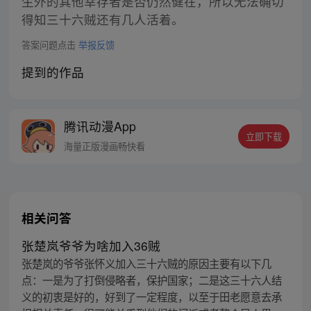
生外的其他幸存者是否仍然健在，所以无法确切
得知三十六贼还有几人活着。
答案问题点击
举报反馈
提到的作品
腾讯动漫App
立即下载
海量正版漫画畅快看
相关问答
张楚岚爷爷为啥加入36贼
张楚岚的爷爷张怀义加入三十六贼的原因主要有以下几
点：一是为了打倒侵略者，保护国家；二是这三十六人结
义的初衷是好的，好到了一定程度，以至于田老愿意去承