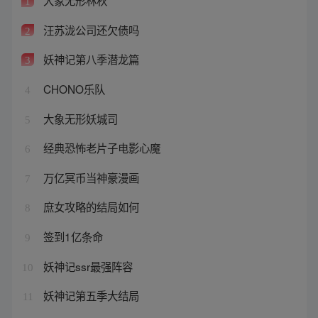
大象无形林秋
1
汪苏泷公司还欠债吗
2
妖神记第八季潜龙篇
3
CHONO乐队
4
大象无形妖城司
5
经典恐怖老片子电影心魔
6
万亿冥币当神豪漫画
7
庶女攻略的结局如何
8
签到1亿条命
9
妖神记ssr最强阵容
10
妖神记第五季大结局
11