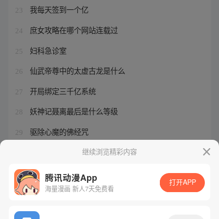
我每天签到一个亿
23
庶女攻略在哪个网站连载过
24
妇科急诊室
25
仙武帝尊中的太虚古龙是什么
26
开局绑定三千亿系统
27
妖神记聂离最后是什么等级
28
驱除心魔的佛经咒
29
蒙辞以军中多务的辞是什么意思
继续浏览精彩内容
30
腾讯动漫App
打开APP
海量漫画 新人7天免费看
腾讯漫画
起点读书
QQ阅读