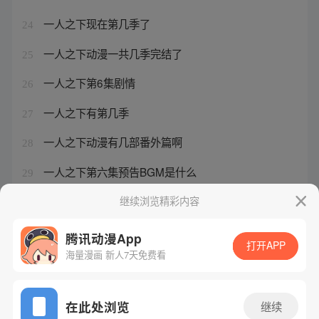
一人之下现在第几季了
24
一人之下动漫一共几季完结了
25
一人之下第6集剧情
26
一人之下有第几季
27
一人之下动漫有几部番外篇啊
28
一人之下第六集预告BGM是什么
29
一人之下有几季动漫
继续浏览精彩内容
30
腾讯动漫App
打开APP
海量漫画 新人7天免费看
腾讯漫画
起点读书
QQ阅读
网站备案/许可证号：粤B2-20090059-5
在此处浏览
继续