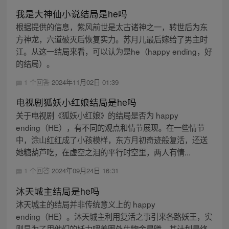
我是大神仙小说结局是he吗
根据提供的信息，紫风前世是太古诸神之一，转世后为东
方神龙，六道破灭后恢复实力。苏月儿最后嫁给了男主时
江。从这一结局来看，可以认为是he（happy ending，好
的结局）。
1 个回答
2024年11月02日 01:39
电视剧狐妖小红娘结局是he吗
关于电视剧《狐妖小红娘》的结局是否为 happy
ending（HE），有不同的观点和情节展现。在一些情节
中，涂山红红成了小孩模样，东方月初奇迹般复活，还送
她糖葫芦吃，在虚空之泪的平行时空里，两人有情...
1 个回答
2024年09月24日 16:31
沐天城主结局是he吗
沐天城主的结局并非传统意义上的 happy
ending（HE）。沐天城主利用复活之事引来各路妖王，实
则是为了用他们的妖力喂养圈外生物金晨曦。其计划最终