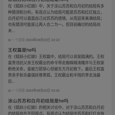
在《狐妖小红娘》中，关于涂山苏苏和白月初的结局有多
种猜测和分析。有观点认为结局可能是苏苏和红红独立，
白月初可以直面自己对苏苏的感情，从而迎来美满结局；
也有猜测可能是让两人合二为一。但目前确切的结局尚
未...
1 个回答
2024年08月22日 22:22
王权篇是he吗
在《狐妖小红娘》王权篇中，结局可以说是圆满的。王权
富贵违抗父亲王权霸业的命令带走蜘蛛精清瞳并与王权家
断绝关系，虽被万箭穿心但被东方月初救下。最后王权富
贵亲手斩杀最强妖尊黑狐，王权霸业和半残的李去浊最
后...
1 个回答
2024年08月20日 03:42
涂山苏苏和白月初结局是he吗
在《狐妖小红娘》的相关讨论中，对于涂山苏苏和白月初
的结局存在不同观点。有观点认为结局中苏苏和红红会独