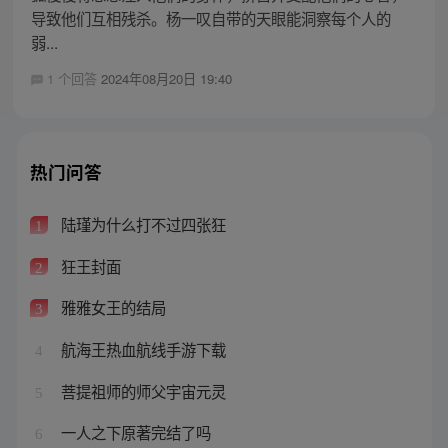
导致他们互相残杀。杨一叹自带的天眼能洞察每个人的
弱...
1 个回答
2024年08月20日 19:40
热门问答
陆瑾为什么打不过四张狂
1
狂王封面
2
雅雅女王的结局
3
航海王热血航线手游下载
4
菩提祖师的师父宇宙元灵
5
一人之下原著完结了吗
6