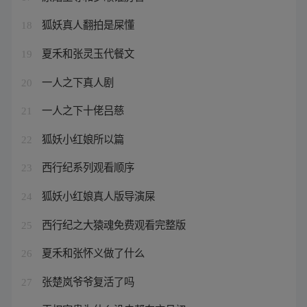
狐妖真人翻拍是屎懂
18
夏禾和张灵玉代餐文
19
一人之下真人剧
20
一人之下十佬吕慈
21
狐妖小红娘所以篇
22
西行纪系列观看顺序
23
狐妖小红娘真人版导演屎
24
西行纪之大猿魂免费观看完整版
25
夏禾和张怀义做了什么
26
张楚岚爷爷复活了吗
27