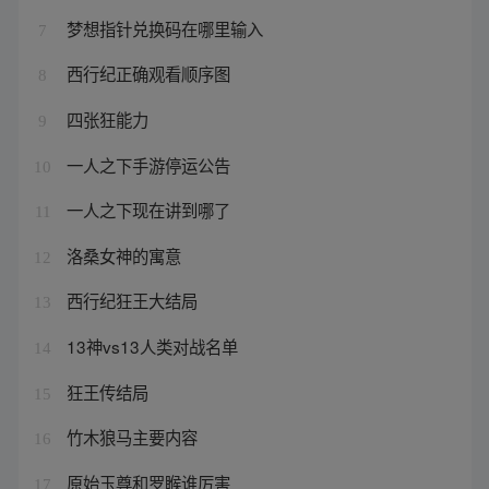
梦想指针兑换码在哪里输入
7
西行纪正确观看顺序图
8
四张狂能力
9
一人之下手游停运公告
10
一人之下现在讲到哪了
11
洛桑女神的寓意
12
西行纪狂王大结局
13
13神vs13人类对战名单
14
狂王传结局
15
竹木狼马主要内容
16
原始玉尊和罗睺谁厉害
17