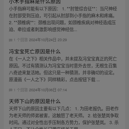
小木手指麻是什么原因
小手指麻可能有以下原因： 1. **肘管综合征**：当尺神经
在肘部受到压迫，可引起从肘部到小手指的麻木和疼痛。
2. **颈椎病**：颈椎出现问题，如颈椎疾病对神经造成压
迫、牵拉或者刺激影响感觉神经信...
1 个回答
2024年10月24日 23:29
冯宝宝死亡原因是什么
在《一人之下》相关作品中，并未提及冯宝宝真正的死亡
原因。不过有猜测认为冯宝宝当时意外去世，无根生召集
八奇迹来复活她。但这只是一种猜测，并非确切的设定。
原漫画《一人之下》同样精彩，点击按钮下载 ...
1 个回答
2024年10月06日 07:14
天师下山的原因是什么
天师下山的原因主要有以下几点： 1. 为田老报仇。田老作
为老天师的师弟被害，这触怒了老天师。 2. 给张楚岚争取
时间。通过对全性出手压制各方势力，保护张楚岚。 3. 杀
人灭口。不让全性长门龚庆将关于甲...