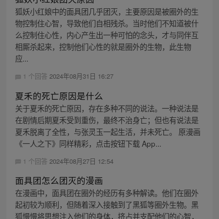
狐妖小红娘中的面具团几乎团灭，主要原因是被圈外的生
物控制住心智，导致他们自相残杀。当时他们不知道被什
么控制住心性，内心产生出一种可怕的念头，才与同伴互
相厮杀起来，控制他们心性的就是圈外的生物，此生物
应...
1 个回答
2024年08月31日 16:27
夏禾的死亡原因是什么
关于夏禾的死亡原因，存在多种不同的说法。一种说法是
在剧情后期夏禾受到重伤，最终不治身亡；但也有说法是
夏禾脱离了全性，与张灵玉一起生活，并未死亡。 原漫画
《一人之下》同样精彩，点击按钮下载 App...
1 个回答
2024年08月27日 12:54
面具团怎么团灭的漫画
在漫画中，面具团在圈外的经历有多种解读。他们在圈外
起初较为顺利，但随着深入接触到了黑狐等圈外生物。黑
狐慢慢将思想注入他们的身体，挤占并支配他们的心智，