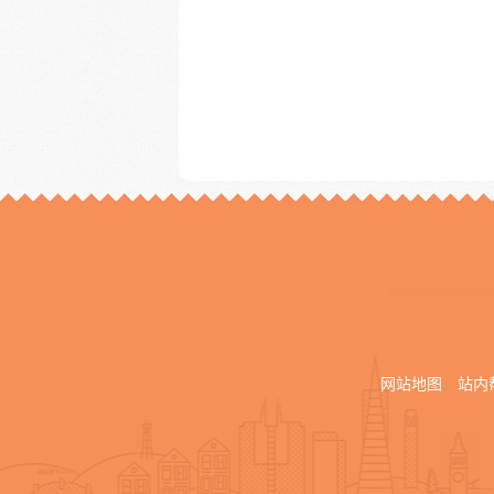
网站地图
站内