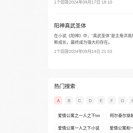
1个回答
2024年09月17日 18:10
阳神真武圣体
在小说《阳神》中，“真武圣体”是主角洪
断成长，最终成为强大的存在。
1个回答
2024年09月14日 21:53
热门搜索
A
B
C
D
E
F
G
爱情公寓之一人之下txt
阿尔泰尔穿
爱情公寓一人之下小说
爱情公寓和