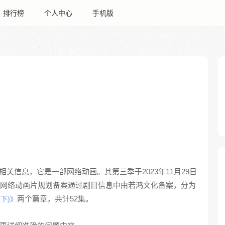
排行榜
个人中心
手机版
相关信息，它是一部网络动画。其第三季于2023年11月29日
重点网络动画片规划备案通过剧目信息中由若鸿文化备案，分为
两个篇章，共计52集。
下)》