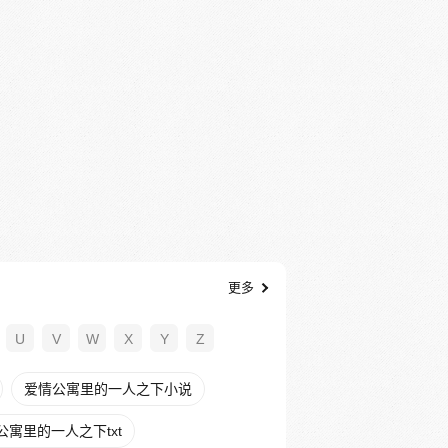
更多
U
V
W
X
Y
Z
爱情公寓里的一人之下小说
公寓里的一人之下txt