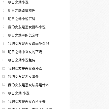
4
明日之劫小说
5
明日之劫剧情梳理
6
明日之劫小说百科
7
我的女友是恶女百科小说
8
明日之劫写的怎么样
9
我的女友是恶女漫画免费46
10
明日之劫中玄女的下场
11
明日之劫小说免费
12
我的女友是恶女番外篇
13
我的女友是恶女番外
14
我的女友是恶女结局是什么
15
明日之劫 小说
16
我的女友是恶女百科全书