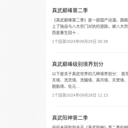
真武巅峰第二季
《真武巅峰第二季》是一部国产动漫。聂枫
上了独自与八大宗门对抗的道路，被八大宗
而是重生回十...
1个回答
2024年09月29日 00:38
真武巅峰级别境界划分
以下是关于真武世界的几种境界划分： 首
天境、洗灵境、洗髓境、真丹境、天罡境、
脱胎境、化元...
1个回答
2024年09月28日 11:13
真武阳神第二季
目前未获取到关于《真武阳神》第二季的相