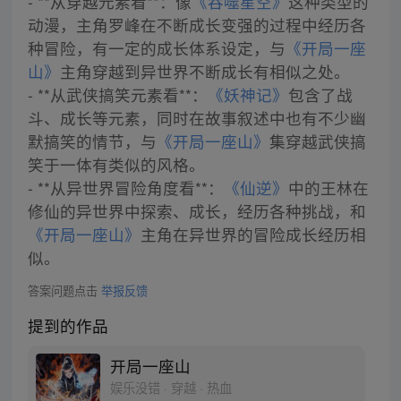
- **从穿越元素看**：像
《吞噬星空》
这种类型的
动漫，主角罗峰在不断成长变强的过程中经历各
种冒险，有一定的成长体系设定，与
《开局一座
山》
主角穿越到异世界不断成长有相似之处。
- **从武侠搞笑元素看**：
《妖神记》
包含了战
斗、成长等元素，同时在故事叙述中也有不少幽
默搞笑的情节，与
《开局一座山》
集穿越武侠搞
笑于一体有类似的风格。
- **从异世界冒险角度看**：
《仙逆》
中的王林在
修仙的异世界中探索、成长，经历各种挑战，和
《开局一座山》
主角在异世界的冒险成长经历相
似。
答案问题点击
举报反馈
提到的作品
开局一座山
娱乐没错 · 穿越 · 热血