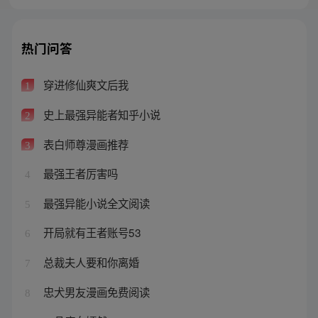
热门问答
穿进修仙爽文后我
1
史上最强异能者知乎小说
2
表白师尊漫画推荐
3
最强王者厉害吗
4
最强异能小说全文阅读
5
开局就有王者账号53
6
总裁夫人要和你离婚
7
忠犬男友漫画免费阅读
8