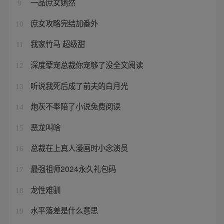
一品庶女嫣然
9
庶女攻略完结加番外
10
我家竹马 超级甜
11
深度孽宠总裁你宠够了没全文阅读
12
听说我死后成了前夫的白月光
13
炮灰不奉陪了小说免费阅读
14
恶龙叫啥
15
总裁在上真人漫画时小念演员
16
最强祖师2024永久礼包码
17
龙性难驯
18
水平落差是什么意思
19