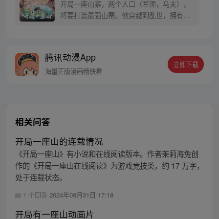
开局一座山寨，两个人口（军师，马夫），
将要打造最强山寨。他穿越到乱世，拥有一
座马上要散伙的山寨。面对这杀戮乱世，是
打算抢钱抢粮抢婆娘做一个逍遥山大王，还
是泼出这身男儿血，交锋世上英雄，搏一个
腾讯动漫App
名震古今，问一声：王侯将相，宁有种乎！
立即下载
海量正版漫画畅快看
相关问答
开局一座山的连载情况
《开局一座山》有小说和在线阅读版本。作者茉莉海兔创
作的《开局一座山在线阅读》为游戏竞技类，约 17 万字，
处于连载状态。
1 个回答
2024年08月31日 17:18
开局有一座山动画片