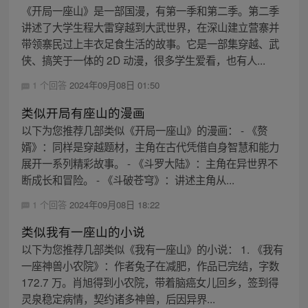
《开局一座山》是一部国漫，有第一季和第二季。第二季
讲述了大学生程大雷穿越到大武世界，在深山建立营寨并
带领寨民过上丰衣足食生活的故事。它是一部集穿越、武
侠、搞笑于一体的 2D 动漫，很多学生爱看，也有人...
1 个回答
2024年09月08日 01:50
类似开局有座山的漫画
以下为您推荐几部类似《开局一座山》的漫画： - 《赘
婿》：同样是穿越题材，主角在古代凭借自身智慧和能力
展开一系列精彩故事。 - 《斗罗大陆》：主角在异世界不
断成长和冒险。 - 《斗破苍穹》：讲述主角从...
1 个回答
2024年09月08日 18:22
类似我有一座山的小说
以下为您推荐几部类似《我有一座山》的小说： 1. 《我有
一座神兽小农院》：作者兔子在减肥，作品已完结，字数
172.7 万。肖旭得到小农院，带着脑癌女儿回乡，签到得
灵泉稳定病情，契约诸多神兽，后因异界...