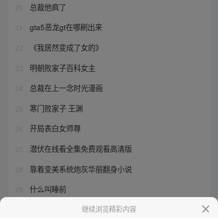
总裁他疯了
20
gta5恶龙gt在哪刷出来
21
《我居然变成了女的》
22
明朝败家子百科女主
23
总裁在上一念时光漫画
24
寒门败家子 王渊
25
开局表白女师尊
26
潜伏在线看全集免费观看高清版
27
靠着变美系统炮灰华丽翻身小说
28
什么叫睡前
29
恶龙即将出现
继续浏览精彩内容
30