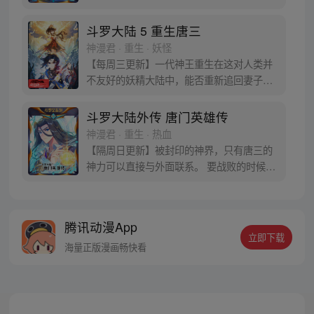
蛋。他们探查后发现里面居然有生命迹象，
于是赶忙将其带回研究所进行孵化。蛋孵化
斗罗大陆 5 重生唐三
出来了，可孵出来的是一个婴儿，一个和人
神漫君 · 重生 · 妖怪
类一模一样的孩子；与此同时，联邦研究所
【每周三更新】一代神王重生在这对人类并
正在解冻一名银色长发女子，而一名蓝发青
不友好的妖精大陆中，能否重新追回妻子。
年则在海滨被人发现
千奇百怪的妖神变又会带给他怎样的重生之
路？尽在一代神王至情追妻之旅，斗罗大陆
斗罗大陆外传 唐门英雄传
第五部，重生唐三!
神漫君 · 重生 · 热血
【隔周日更新】被封印的神界，只有唐三的
神力可以直接与外面联系。 要战败的时候，
从遥远的斗罗大陆…神界，瞬间翻盘！ 众神
之战，谁与争锋？ 当主角光环碰到一起，谁
能更胜一筹？这是属于唐门的一场众神之
腾讯动漫App
战！
立即下载
海量正版漫画畅快看