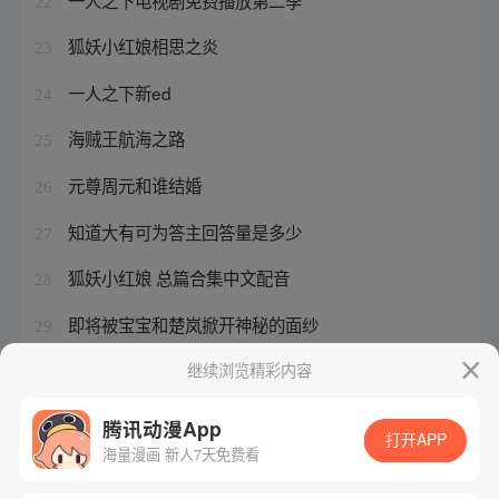
22
狐妖小红娘相思之炎
23
一人之下新ed
24
海贼王航海之路
25
元尊周元和谁结婚
26
知道大有可为答主回答量是多少
27
狐妖小红娘 总篇合集中文配音
28
即将被宝宝和楚岚掀开神秘的面纱
29
狐妖小红娘东方月初扮演者
继续浏览精彩内容
30
腾讯动漫App
打开APP
海量漫画 新人7天免费看
腾讯漫画
起点读书
QQ阅读