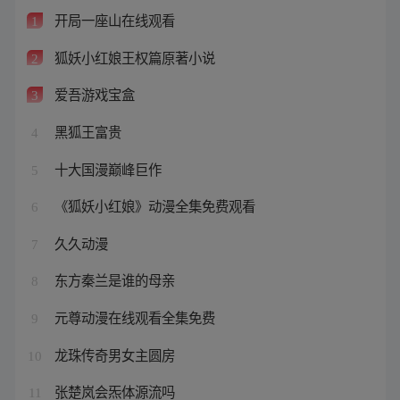
开局一座山在线观看
1
狐妖小红娘王权篇原著小说
2
爱吾游戏宝盒
3
黑狐王富贵
4
十大国漫巅峰巨作
5
《狐妖小红娘》动漫全集免费观看
6
久久动漫
7
东方秦兰是谁的母亲
8
元尊动漫在线观看全集免费
9
龙珠传奇男女主圆房
10
张楚岚会炁体源流吗
11