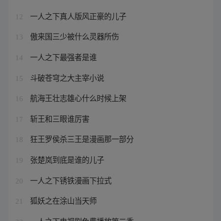
一人之下真人版风正豪的儿子
12
傲来国三少被什么灵器所伤
13
一人之下最强者是谁
14
斗破苍穹之大主宰小说
15
航海王壮志雄心什么时候上架
16
斩王和三眼谁厉害
17
狂王罗侯杀三王是漫画那一部分
18
张楚岚到底是谁的儿子
19
一人之下锈铁漫画下拉式
20
狐妖之在涂山当天师
21
一人之下电视剧免费播放第二季