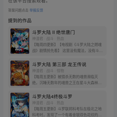
在该平台搜索观看。
答案问题点击
举报反馈
提到的作品
斗罗大陆 II 绝世唐门
神漫君 · 战斗 · 热血
【每周四更新】【电视剧《斗罗大陆之燃魂
战》剧情抢先看】 这里没有魔法，没有斗
气，没有武术，却有武魂。 唐门创立万年之
后的斗罗大陆上，唐门式微，一代天骄霍雨
斗罗大陆 第三部 龙王传说
浩横空出世，一切的神奇都将一一展现。 唐
神漫君 · 战斗 · 怪物
门暗器能否重振雄风，唐门能否重现辉煌，
【每周五更新】被猎杀无数的魂兽濒临灭
一切尽绝世唐门！
绝，沉睡无数年的魂兽之王在星斗大森林最
后的净土苏醒，复仇之战暗云密布。当“废武
魂”遇上执着而顽强的少年唐舞麟，万众瞩目
斗罗大陆4终极斗罗
的武魂传奇将再次被书写。我们不期待奇
神漫君 · 战斗 · 热血
迹，但要给奇迹一个机会。
【每周五更新】斗罗联邦科考队在极北之地
科考时，发现了一个有着金银双色花纹的