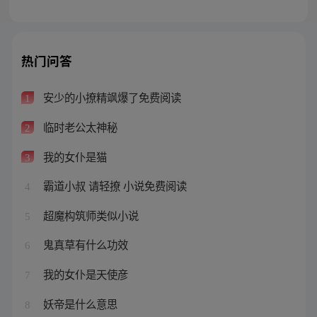
热门问答
安少的小撩精飒爆了免费阅读
1
临时老公太神秘
2
我的女仆是猫
3
霸道小叔 请轻撩 小说免费阅读
4
超魔构筑师类似小说
5
鬼真草有什么功效
6
我的女仆是天使彦
7
妖帝是什么意思
8