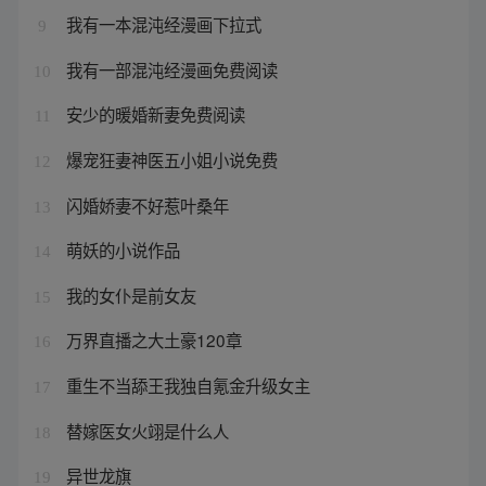
我有一本混沌经漫画下拉式
9
我有一部混沌经漫画免费阅读
10
安少的暖婚新妻免费阅读
11
爆宠狂妻神医五小姐小说免费
12
闪婚娇妻不好惹叶桑年
13
萌妖的小说作品
14
我的女仆是前女友
15
万界直播之大土豪120章
16
重生不当舔王我独自氪金升级女主
17
替嫁医女火翊是什么人
18
异世龙旗
19