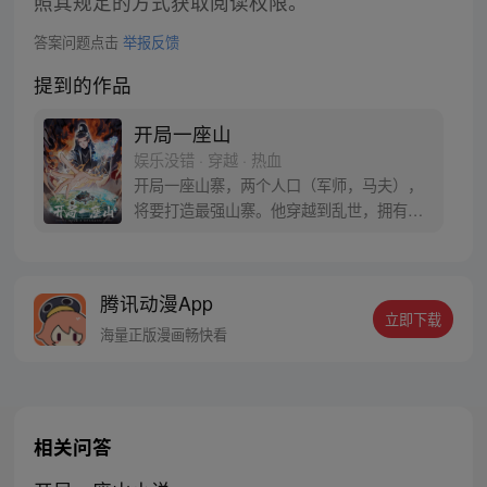
照其规定的方式获取阅读权限。
答案问题点击
举报反馈
提到的作品
开局一座山
娱乐没错 · 穿越 · 热血
开局一座山寨，两个人口（军师，马夫），
将要打造最强山寨。他穿越到乱世，拥有一
座马上要散伙的山寨。面对这杀戮乱世，是
打算抢钱抢粮抢婆娘做一个逍遥山大王，还
是泼出这身男儿血，交锋世上英雄，搏一个
腾讯动漫App
名震古今，问一声：王侯将相，宁有种乎！
立即下载
海量正版漫画畅快看
相关问答