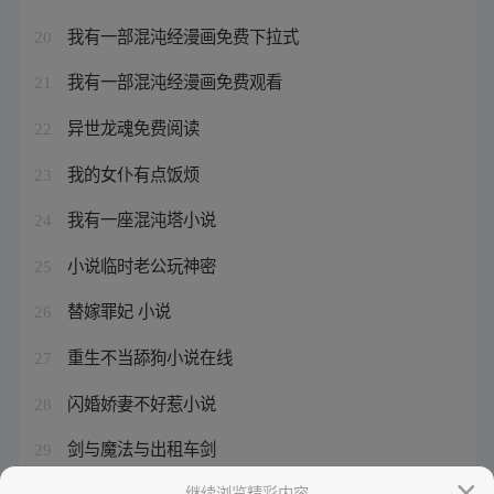
我有一部混沌经漫画免费下拉式
20
我有一部混沌经漫画免费观看
21
异世龙魂免费阅读
22
我的女仆有点饭烦
23
我有一座混沌塔小说
24
小说临时老公玩神密
25
替嫁罪妃 小说
26
重生不当舔狗小说在线
27
闪婚娇妻不好惹小说
28
剑与魔法与出租车剑
29
爆宠狂妻神医五小姐 小说
继续浏览精彩内容