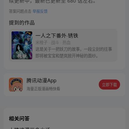
续更新中，最新已更新至 680 话左右。
答案问题点击
举报反馈
提到的作品
一人之下番外·锈铁
米橙子 · 战斗 · 热血
这是关于一把妖刀的故事，一段尘封的往事
即将被宝宝和楚岚掀开神秘的面纱。
腾讯动漫App
立即下载
海量正版漫画畅快看
相关问答