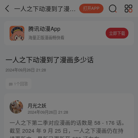
一人之下动漫到了漫画多少话
打开APP
腾讯动漫App
立即下载
海量正版漫画畅快看
一人之下动漫到了漫画多少话
2024年09月26日 21:28
1个回答
月光之妖
2024年09月26日 21:28
一人之下第二季对应漫画的话数是 58 - 176 话。
截至 2024 年 9 月 25 日，一人之下漫画仍在持