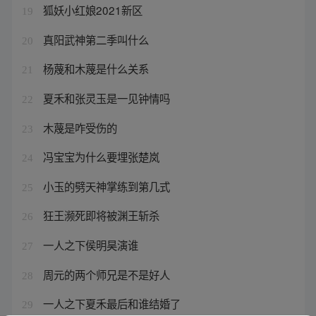
狐妖小红娘2021新区
19
真阳武神第二季叫什么
20
杨蔑和木蔑是什么关系
21
夏禾和张灵玉是一见钟情吗
22
木蔑是咋受伤的
23
冯宝宝为什么要埋张楚岚
24
小玉的劈天神掌练到第几式
25
狂王濒死即将被渊王斩杀
26
一人之下侯明昊演谁
27
周元的两个师兄是不是好人
28
一人之下夏禾最后和谁结婚了
29