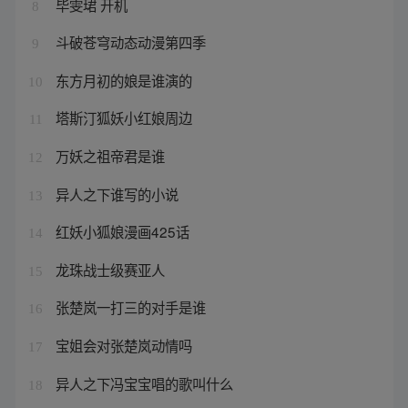
毕雯珺 开机
8
斗破苍穹动态动漫第四季
9
东方月初的娘是谁演的
10
塔斯汀狐妖小红娘周边
11
万妖之祖帝君是谁
12
异人之下谁写的小说
13
红妖小狐娘漫画425话
14
龙珠战士级赛亚人
15
张楚岚一打三的对手是谁
16
宝姐会对张楚岚动情吗
17
异人之下冯宝宝唱的歌叫什么
18