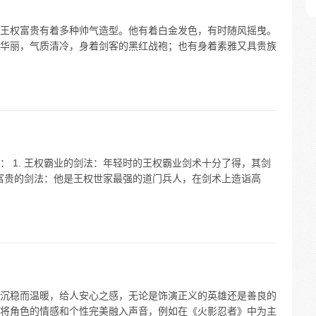
王权富贵有着多种帅气造型。他有着白金发色，有时随风摇曳。
华丽，气质清冷，身着剑客的黑红战袍；也有身着素雅又具贵族
 1. 王权霸业的剑法：年轻时的王权霸业剑术十分了得，其剑
权富贵的剑法：他是王权世家最强的道门兵人，在剑术上造诣高
沉稳而温暖，给人安心之感，无论是饰演正义的英雄还是善良的
将角色的情感和个性完美融入声音，例如在《火影忍者》中为主