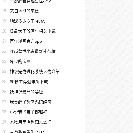
17
十部必看穿越兽世小说
18
来自地狱的来信
19
地球多少岁了 46亿
20
极品太子爷唐生相关小说
21
百年漫画官方app
22
穿越兽世小说最新排行榜
23
冷少的宝贝
24
神级宠物进化系统人物介绍
25
60秒生存避难所下载
26
妖神记聂离的等级
27
我觉醒了胬肉系统纯肉
28
小说我的弟子都超神
29
宠物用品店利润怎么样
30
带着系统重生1987