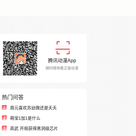
腾讯动漫App
随时随地看正版动漫
热门问答
1
周元喜欢苏幼微还是夭夭
2
萌宝1加1是什么
3
高武 开局获得黑洞级芯片