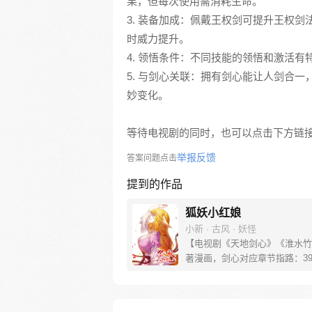
果，但每次使用需消耗生命。
3. 装备加成：佩戴王权剑可提升王权
时威力提升。
4. 领悟条件：不同技能的领悟和激活
5. 与剑心关联：拥有剑心能让人剑合
妙变化。
等待电视剧的同时，也可以点击下方链
举报反馈
答案问题点击
提到的作品
狐妖小红娘
小新 · 古风 · 妖怪
【电视剧《天地剑心》《淮水竹
著漫画，剑心对应章节指路：39-
水对应章节指路272-301】 迷
妖，正太道士没节操。自古人妖
恋，千载孽缘一线牵。（每周周