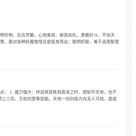
明伶俐、反应灵敏，心地善良、嫉恶如仇，勇敢好斗、不信天
畏，面对各种妖魔鬼怪总是挺身而出；聪明机智，善于运用智慧
： 1. 威力强大：传说将其练到高深之时，想斩开天地，也不
、顶上三花、王权剑意等技能。天地一剑剑指方向无人可挡，造成