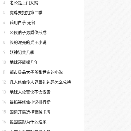
4
老公是上门女婿
5
魔尊要抱抱第二季
6
藉用白茅 无咎
7
公侯伯子男爵位形成
8
长的漂亮的兵王小说
9
妖神记共几季
10
地球还能撑几年
11
都市极品太子爷张世东的小说
12
凡人修仙传人界篇礼包码怎么兑换
13
地球人软膏含不含激素
14
最搞笑修仙小说排行榜
15
国运开局选择曹贼卡牌
16
民国谍影为什么烂尾