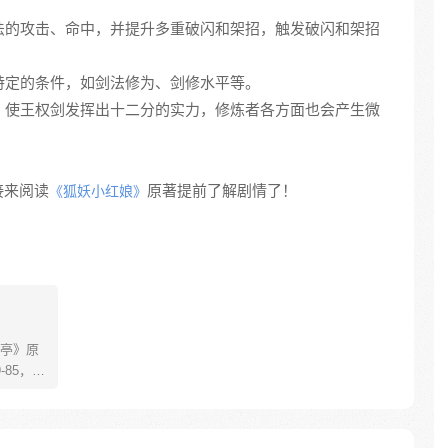
剑法的攻击、命中，并提升多重破闪和架招，触发破闪和架招
有特定的条件，如剑法修为、剑修水平等。
一，使王权剑发挥出十二分的实力，修炼者各方面也会产生微
接来阅读
原著提前了解剧情了！
《狐妖小红娘》
亭》原
85，淮
糊萝莉小狐
生死
四更