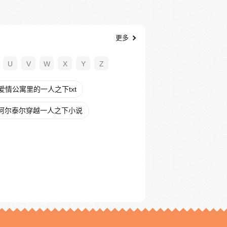
更多
U
V
W
X
Y
Z
爱情公寓里的一人之下txt
阿尔泰尔穿越一人之下小说