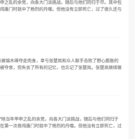
申之乱的余党，向各大门派挑战，随后与他们同归于尽。其中包
闯唐门时就中了杨烈的丹噬。但他没有立即死亡，过了很久还与
点被端木瑛夺走肉身，幸亏张楚岚和众人联手击败了野心膨胀的
被夺舍，但失去了所有的记忆，也忘记了张楚岚。张楚岚继续做
铲除当年甲申之乱的余党，向各大门派挑战，随后与他们同归于
在第一次夜闯唐门时就中了杨烈的丹噬。但他没有立即死亡，过