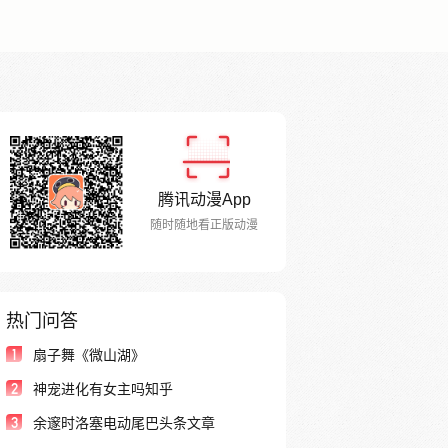
腾讯动漫App
随时随地看正版动漫
热门问答
1
扇子舞《微山湖》
2
神宠进化有女主吗知乎
3
余邃时洛塞电动尾巴头条文章