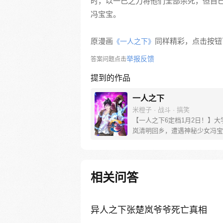
时，以一己之力将他们全部杀死，但自
冯宝宝。
原漫画
同样精彩，点击按钮下
《一人之下》
举报反馈
答案问题点击
提到的作品
一人之下
米橙子 · 战斗 · 搞笑
【一人之下6定档1月2日！】大
岚清明回乡，遭遇神秘少女冯宝
未谋面的冯宝宝却对张楚岚异常
并将其带去自己打工的快递公司
帮冯宝宝寻找她的身世，也为了
己与爷爷身上的秘密，张楚岚的
相关问答
彻底颠覆，与冯宝宝一同踏上“异
旅。
异人之下张楚岚爷爷死亡真相