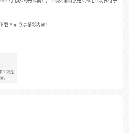
己也中了杨烈的丹噬而亡，在临死前将张楚岚和老农功托付于
载 App 立享精彩内容！
学生张楚
宝。素
熟悉，
。为了
查清自
生活被
人”之