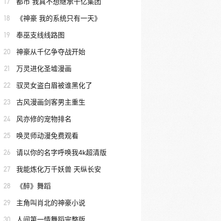
17
都市 我真不想继承千亿集团
18
《神豪 我的系统只有一天》
19
奉巫支线线路图
20
神豪从千亿争夺战开始
21
万灵进化圣墟漫画
22
驭灵女盗白眉被谁黑化了
23
古风漫画剑客男主重生
24
风亦修的宠物排名
25
唤灵师动漫免费观看
26
请以你的名字呼唤我4k超清版
27
我能炼化万千妖兽 天纵长安
28
《醉》舞蹈
29
主角叫肖北的神豪小说
30
人间第一情舞蹈完整版