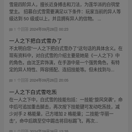
雪是四阶异人，擅长近身搏击和刀法，为莲华派的白鸮堂
堂主。 招募白式雪需要满足以下条件：玩家当前的异人等
级达到 50 级或以上，并且拥有异人的信物。 ...
1 个回答
2024年09月28日 00:23
一人之下把白式雪办了
不太明白您“一人之下把白式雪办了”这句话的具体含义。在
现有资料中，对白式雪的介绍主要是她是《一人之下》中
的角色，由沈芝弈饰演，在手游中是一个强势角色，有特
定的异人特性、阵容搭配、连招技能等。但未找到与...
1 个回答
2024年09月26日 20:05
一人之下白式雪吃炁
在一人之下中，白式雪的技能包括：一技能“旋风突袭”，命
中后可追加重击腿击，再次按下技能键可发动吃炁技，减
少对手 2 格能量，己方增加 2 格能量；二技能“华丽一
击”，命中后跳至空中踢击将目标踢飞，再次...
1 个回答
2024年09月26日 12:35