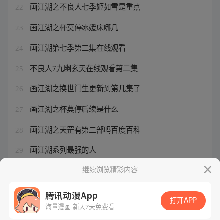
画江湖之不良人七季姬如雪是重点
22
画江湖之杯莫停冰媛床哪几
23
画江湖第七季第二集在线观看
24
不良人7九幽玄天在线观看第二集
25
画江湖之换世门生更新到第几集了
26
画江湖之杯莫停后续是什么
27
画江湖之天罡有第二部吗百度百科
28
画江湖系列最强的人
29
画江湖第七季第一集剧情介绍
继续浏览精彩内容
30
腾讯动漫App
打开APP
海量漫画 新人7天免费看