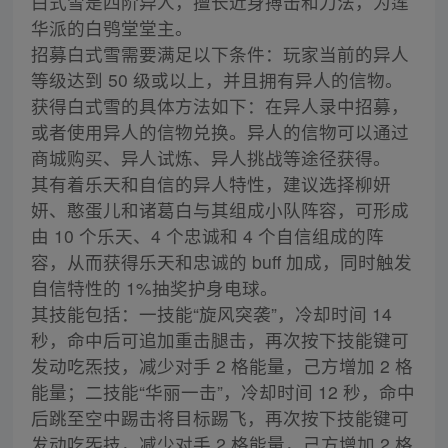
白式雪是四阶异人，擅长近身搏击和刀法，为莲
华派的白鸮堂堂主。
招募白式雪需要满足以下条件：玩家当前的异人
等级达到 50 级或以上，并且拥有异人的信物。
获得白式雪的具体方法如下：在异人录中招募，
或者使用异人的信物兑换。异人的信物可以通过
商城购买、异人试炼、异人挑战等途径获得。
其有着乐天和自信的异人特性，建议选择柳妍
妍、憨蛋儿和诸葛白与其组成小队阵容，可形成
由 10 个乐天、4 个忠诚和 4 个自信组成的阵
容，从而获得乐天和忠诚的 buff 加成，同时触发
自信特性的 1%抽奖护身电球。
其技能包括：一技能“旋风突袭”，冷却时间 14
秒，命中后可追加重击腿击，再次按下技能键可
发动吃炁技，减少对手 2 格能量，己方增加 2 格
能量；二技能“华丽一击”，冷却时间 12 秒，命中
后跳至空中踢击将目标踢飞，再次按下技能键可
发动吃炁技，减少对手 2 格能量，己方增加 2 格