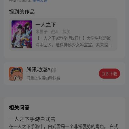
答案问题点击
举报反馈
提到的作品
一人之下
米橙子 · 战斗 · 搞笑
【一人之下6定档1月2日！】大学生张楚岚
清明回乡，遭遇神秘少女冯宝宝。素未谋面
的冯宝宝却对张楚岚异常熟悉，并将其带去
自己打工的快递公司。为了帮冯宝宝寻找她
的身世，也为了查清自己与爷爷身上的秘
腾讯动漫App
密，张楚岚的生活被彻底颠覆，与冯宝宝一
立即下载
同踏上“异人”之旅。
海量正版漫画畅快看
相关问答
一人之下手游白式雪
在一人之下手游中，白式雪是一个非常强势的角色。 白式