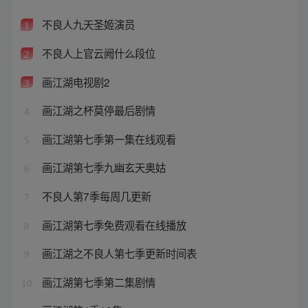
不良人九天圣姬演员
1
不良人上官云阙什么段位
2
画江湖电视剧2
3
画江湖之杯莫停最后剧情
4
画江湖第七季第一集在线观看
5
画江湖第七季九幽玄天奥姑
6
不良人第7季每周几更新
7
画江湖第七季免费观看在线播放
8
画江湖之不良人第七季更新时间表
9
画江湖第七季第二集剧情
10