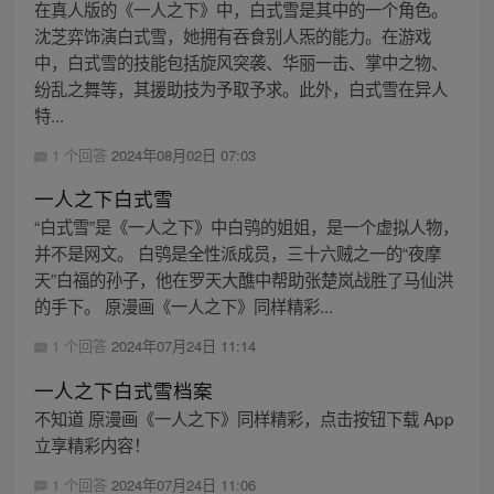
在真人版的《一人之下》中，白式雪是其中的一个角色。
沈芝弈饰演白式雪，她拥有吞食别人炁的能力。在游戏
中，白式雪的技能包括旋风突袭、华丽一击、掌中之物、
纷乱之舞等，其援助技为予取予求。此外，白式雪在异人
特...
1 个回答
2024年08月02日 07:03
一人之下白式雪
“白式雪”是《一人之下》中白鸮的姐姐，是一个虚拟人物，
并不是网文。 白鸮是全性派成员，三十六贼之一的“夜摩
天”白福的孙子，他在罗天大醮中帮助张楚岚战胜了马仙洪
的手下。 原漫画《一人之下》同样精彩...
1 个回答
2024年07月24日 11:14
一人之下白式雪档案
不知道 原漫画《一人之下》同样精彩，点击按钮下载 App
立享精彩内容！
1 个回答
2024年07月24日 11:06