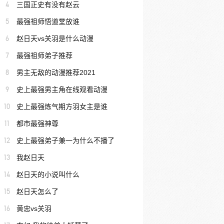
4
三国正史有没有赵云
5
最强祖师悟道堂放谁
6
赵日天vs关羽是什么动漫
7
最强祖师弟子推荐
8
男主无敌的动漫推荐2021
9
史上最强男主角在线观看动漫
10
史上最强炼气期方羽女主是谁
11
都市最强神尊
12
史上最强弟子兼一为什么不播了
13
我赵日天
14
赵日天的小说叫什么
15
赵日天怎么了
16
黄忠vs关羽