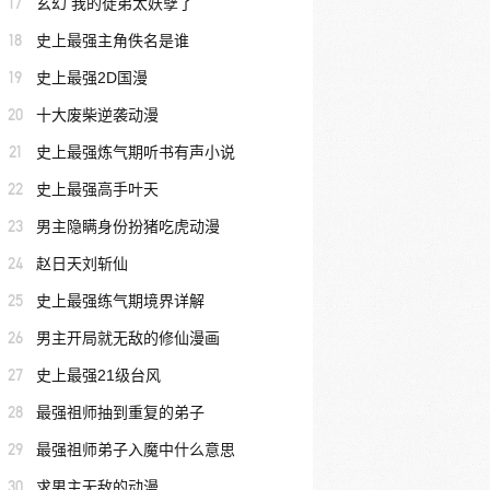
17
玄幻 我的徒弟太妖孽了
18
史上最强主角佚名是谁
19
史上最强2D国漫
20
十大废柴逆袭动漫
21
史上最强炼气期听书有声小说
22
史上最强高手叶天
23
男主隐瞒身份扮猪吃虎动漫
24
赵日天刘斩仙
25
史上最强练气期境界详解
26
男主开局就无敌的修仙漫画
27
史上最强21级台风
28
最强祖师抽到重复的弟子
29
最强祖师弟子入魔中什么意思
30
求男主无敌的动漫