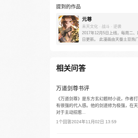
提到的作品
元尊
未天文化 · 战斗 · 逆袭
2017年12月5日上线，每周二
日更新。 此漫画由天蚕土豆热
《元尊》改编。少年执笔，龙蛇
劈开乱世，点亮苍穹。气掌乾坤
里，究竟是蟒雀吞龙，还是圣龙
起？！
相关问答
万道剑尊书评
《万道剑尊》是东方玄幻题材小说，作者打
有很强的代入感。他的剑道修为极强，在天
对于主动招惹...
1个回答
2024年11月02日 13:59