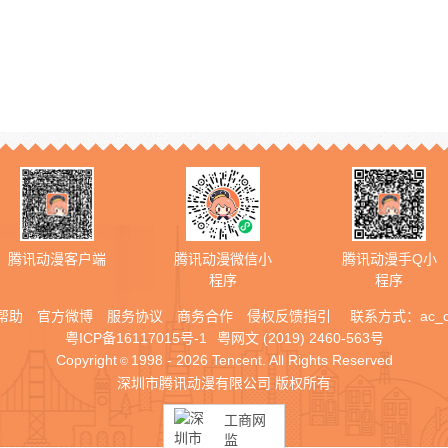
腾讯动漫客户端
腾讯动漫微信小
腾讯动漫手Q小
程序
程序
帮助
官方微博
服务协议
商务合作
侵权反馈指引
联系方式：
ac_
粤ICP备16117015号-1
粤网文 (2019) 2460-563号
Copyright
1998 - 2026 Tencent. All Rights Reserved
©
深圳市腾讯动漫有限公司 版权所有
工商网
监