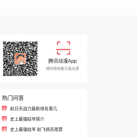
腾讯动漫App
随时随地看正版动漫
热门问答
1
赵日天战力最新排名第几
2
史上最强姑爷简介
3
史上最强姑爷 赵飞扬苏雨萱