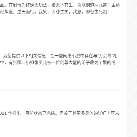
品。其剧情为修逆天功法，踏天下苍生，誓以剑道冲九霄！主角
经叛道，逆天而行。我笑，即苍生笑，我怒，即苍生尽戮！
。为您提供以下相关信息：在一些网络小说中存在与“万剑尊”相
中，有张家二小姐张灵儿被一位剑尊大能的弟子收为丫鬟的情
021 年推出，目前状态已完结。但关于其更多具体的详细内容未