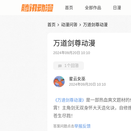
首页
全部作品
日漫
首页
动漫问答
万道剑尊动漫


万道剑尊动漫
2024年09月20日 10:10
1个回答
星云女巫
2024年09月20日 10:10
是一部热血爽文题材的
《万道剑尊动漫》
霄！主角剑无双身怀大天造化诀，自修
苍生尽戮！
举报反馈
答案问题点击