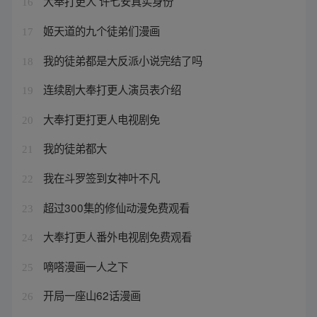
大奉打更人 许七安真实身份
16
姬天道的九个徒弟们漫画
17
我的徒弟都是大反派小说完结了吗
18
连续剧大奉打更人演员表介绍
19
大奉打更打更人电视剧免
20
我的徒弟都大
21
我在斗罗签到女神叶不凡
22
超过300集的修仙动漫免费观看
23
大奉打更人番外电视剧免费观看
24
嘀嗒漫画一人之下
25
开局一座山62话漫画
26