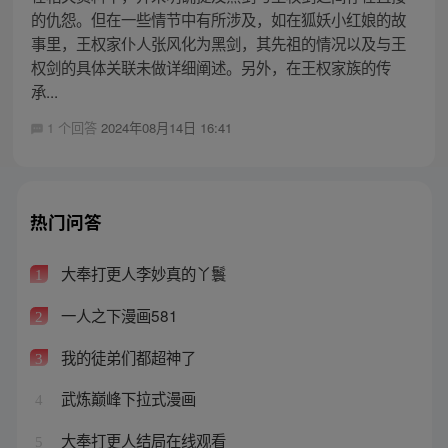
的仇怨。但在一些情节中有所涉及，如在狐妖小红娘的故
事里，王权家仆人张风化为黑剑，其先祖的情况以及与王
权剑的具体关联未做详细阐述。另外，在王权家族的传
承...
1 个回答
2024年08月14日 16:41
热门问答
大奉打更人李妙真的丫鬟
1
一人之下漫画581
2
我的徒弟们都超神了
3
武炼巅峰下拉式漫画
4
大奉打更人结局在线观看
5