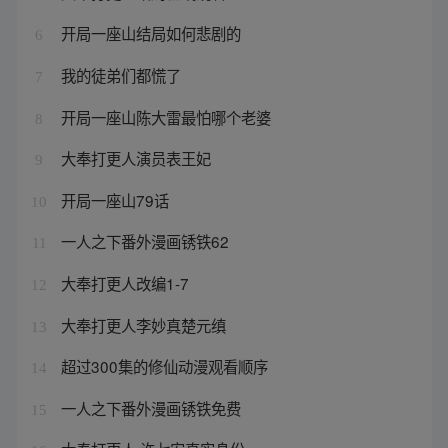
开局一座山结局如何悲剧的
6
我的徒弟们都慌了
7
开局一座山陈大雷最怕哪个老婆
8
大奉打更人演员表王妃
9
开局一座山79话
10
一人之下番外漫画锈铁62
11
大奉打更人改编1-7
12
大奉打更人李妙真楚元缜
13
超过300集的修仙动漫观看顺序
14
一人之下番外漫画锈铁免费
15