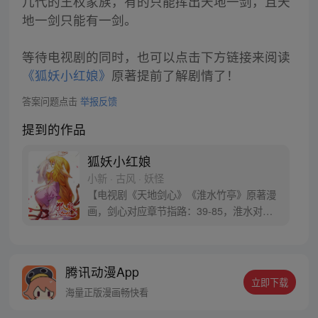
几代的王权家族，有的只能挥出天地一剑，且天
地一剑只能有一剑。
等待电视剧的同时，也可以点击下方链接来阅读
《狐妖小红娘》
原著提前了解剧情了！
答案问题点击
举报反馈
提到的作品
狐妖小红娘
小新 · 古风 · 妖怪
【电视剧《天地剑心》《淮水竹亭》原著漫
画，剑心对应章节指路：39-85，淮水对应
章节指路272-301】 迷糊萝莉小狐妖，正太
道士没节操。自古人妖生死恋，千载孽缘一
线牵。（每周周四更新。）
腾讯动漫App
立即下载
海量正版漫画畅快看