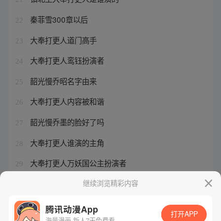
秦菲雪300章以后
22
大奉打更人道门高手
23
大奉打更人鸾钰扮演者
24
韶光慢乔昭名字由来
25
大奉打更人内容被和谐
26
韶光慢乔墨的脸好了吗
27
大奉打更人谁演的主角
28
大奉打更人万妖国公主扮演者
29
大奉打更人有没有第二季
继续浏览精彩内容
30
腾讯动漫App
打开APP
海量漫画 新人7天免费看