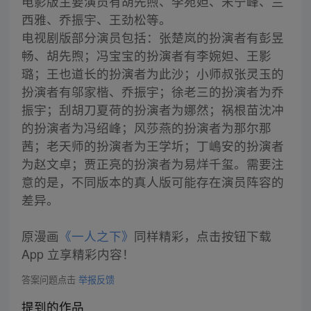
电影版主要演员有胡先煦、李宛妲、宋宁峰、兰
西雅、乔振宇、王劲松等。
电视剧版部分演员包括：张楚岚的扮演者有彭昱
畅、胡先煦；冯宝宝的扮演者有李婉妲、王影
璐；王也道长的扮演者为此沙；小师叔张灵玉的
扮演者有邬家楷、乔振宇；徐老三的扮演者为乔
振宇；刮胡刀夏荷的扮演者为娜然；祸根苗沈冲
的扮演者为冯绍峰；风莎燕的扮演者为那尔那
茜；老天师的扮演者为王学圻；丁嶋安的扮演者
为赵文卓；贾正亮的扮演者为易烊千玺。需要注
意的是，不同版本的真人版可能存在演员阵容的
差异。
原漫画
《一人之下》
同样精彩，点击按钮下载
App 立享精彩内容！
答案问题点击
举报反馈
提到的作品