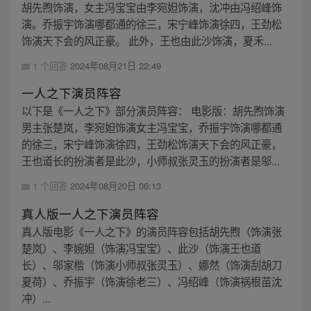
胡先煦饰演，女主冯宝宝由李宛妲饰演，沈冲由冯绍峰饰
演。乔振宇饰演哪都通的徐三，宋宁峰饰演徐四，王劲松
饰演天下会的风正豪。 此外，王也由此沙饰演，夏禾...
1 个回答
2024年08月21日 22:49
一人之下演员阵容
以下是《一人之下》部分演员阵容： 电影版：胡先煦饰演
男主张楚岚，李宛妲饰演女主冯宝宝，乔振宇饰演哪都通
的徐三，宋宁峰饰演徐四，王劲松饰演天下会的风正豪，
王也道长的扮演者是此沙，小师叔张灵玉的扮演者是邬...
1 个回答
2024年08月20日 06:13
真人版一人之下演员阵容
真人版电影《一人之下》的演员阵容包括胡先煦（饰演张
楚岚）、李婉妲（饰演冯宝宝）、此沙（饰演王也道
长）、邬家楷（饰演小师叔张灵玉）、娜然（饰演刮胡刀
夏荷）、乔振宇（饰演徐老三）、冯绍峰（饰演祸根苗沈
冲）...