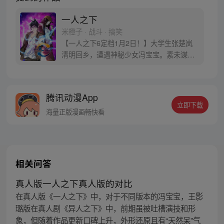
一人之下
米橙子 · 战斗 · 搞笑
【一人之下6定档1月2日！】大学生张楚岚
清明回乡，遭遇神秘少女冯宝宝。素未谋面
的冯宝宝却对张楚岚异常熟悉，并将其带去
自己打工的快递公司。为了帮冯宝宝寻找她
的身世，也为了查清自己与爷爷身上的秘
腾讯动漫App
密，张楚岚的生活被彻底颠覆，与冯宝宝一
立即下载
同踏上“异人”之旅。
海量正版漫画畅快看
相关问答
真人版一人之下真人版的对比
在真人版《一人之下》中，对于不同版本的冯宝宝，王影
璐版在真人剧《异人之下》中，前期虽被吐槽演技和形
象，但随着作品更新口碑上升，外形还原且有“天然呆”气