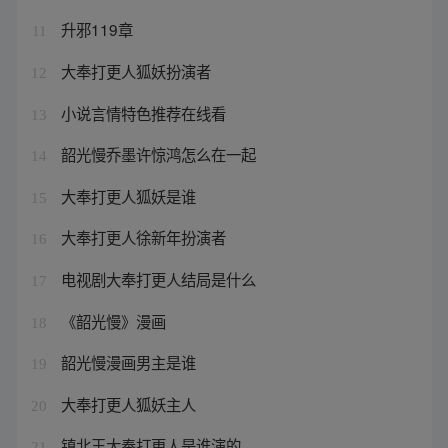
升邪119章
11
大奉打更人狐妖扮演者
12
小说言情特色推荐在线看
13
韶光慢乔墨许惊鸿怎么在一起
14
大奉打更人狐妖是谁
15
大奉打更人徐新年扮演者
16
电视剧大奉打更人结局是什么
17
《韶光慢》漫画
18
韶光慢漫画男主是谁
19
大奉打更人狐妖主人
20
镇北王大奉打更人是谁演的
21