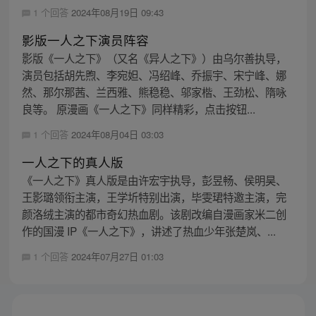
1 个回答
2024年08月19日 09:43
影版一人之下演员阵容
影版《一人之下》（又名《异人之下》）由乌尔善执导，
演员包括胡先煦、李宛妲、冯绍峰、乔振宇、宋宁峰、娜
然、那尔那茜、兰西雅、熊稳稳、邬家楷、王劲松、隋咏
良等。 原漫画《一人之下》同样精彩，点击按钮...
1 个回答
2024年08月04日 03:03
一人之下的真人版
《一人之下》真人版是由许宏宇执导，彭昱畅、侯明昊、
王影璐领衔主演，王学圻特别出演，毕雯珺特邀主演，完
颜洛绒主演的都市奇幻热血剧。该剧改编自漫画家米二创
作的国漫 IP《一人之下》，讲述了热血少年张楚岚、...
1 个回答
2024年07月27日 01:03