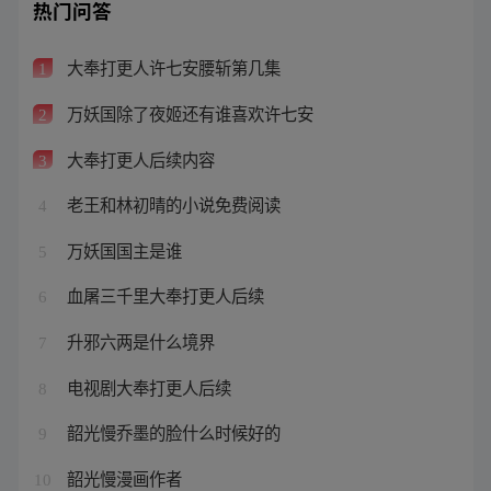
热门问答
大奉打更人许七安腰斩第几集
1
万妖国除了夜姬还有谁喜欢许七安
2
大奉打更人后续内容
3
老王和林初晴的小说免费阅读
4
万妖国国主是谁
5
血屠三千里大奉打更人后续
6
升邪六两是什么境界
7
电视剧大奉打更人后续
8
韶光慢乔墨的脸什么时候好的
9
韶光慢漫画作者
10