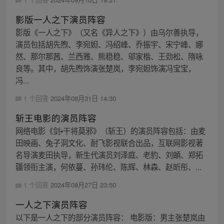
影版一人之下演员阵容
影版《一人之下》（又名《异人之下》）由乌尔善执导，
演员包括胡先煦、李宛妲、冯绍峰、乔振宇、宋宁峰、娜
然、那尔那茜、兰西雅、熊稳稳、邬家楷、王劲松、隋咏
良等。其中，胡先煦饰演张楚岚，李宛妲饰演冯宝宝，
冯...
1 个回答
2024年08月31日 14:30
斩王电影的演员阵容
网络电影《剑•干将莫邪》（斩王）的演员阵容包括：由麦
田映画、兔子洞文化、耐飞影视联合出品，互联网影视著
名导演麦田执导，新生代演员刘泽庭、老豹、刘頔、郑拓
疆领衔主演，何依蔓、孙玮伦、陈辉、林森、赵昕彤、...
1 个回答
2024年08月27日 23:50
一人之下演员阵容
以下是一人之下的部分演员阵容： 电影版：男主张楚岚由