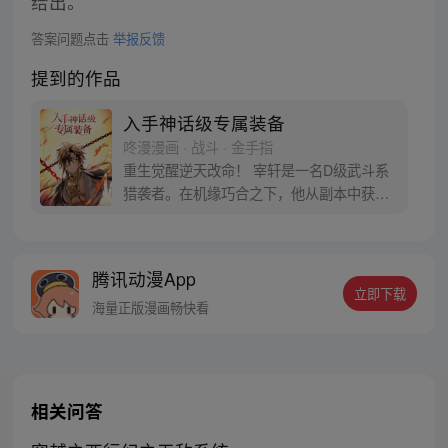
给出。
答案问题点击
举报反馈
提到的作品
入手神话级专属装备
咚漫漫画 · 战斗 · 金手指
重生觉醒逆天改命！ 宰轩是一名D级武斗系
猎袭者。在机缘巧合之下，他从副本中获得
了世界上独一无二的神话级专属装备“奥丁遗
失之眼”，从此便重新开启了自己与众不同的
命运！？
腾讯动漫App
立即下载
海量正版漫画畅快看
相关问答