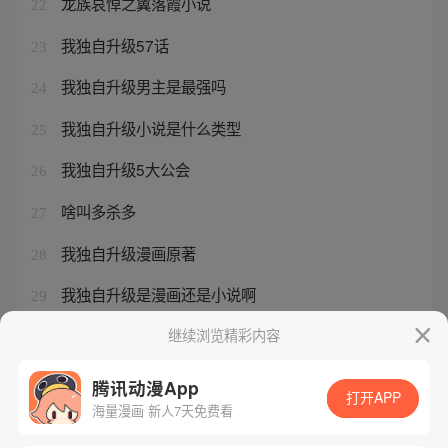
龙族哀悼之翼落霞小说
22
我独自升级57话
23
我独自升级男主是最强吗
24
我独自升级小说是什么类型
25
我独自升级5大公会
26
啥叫多杀多
27
我独自升级漫画原著
28
我独自升级是漫画还是小说啊
29
我独自升级人物实力排行
继续浏览精彩内容
30
腾讯动漫App
打开APP
海量漫画 新人7天免费看
腾讯漫画
起点读书
QQ阅读