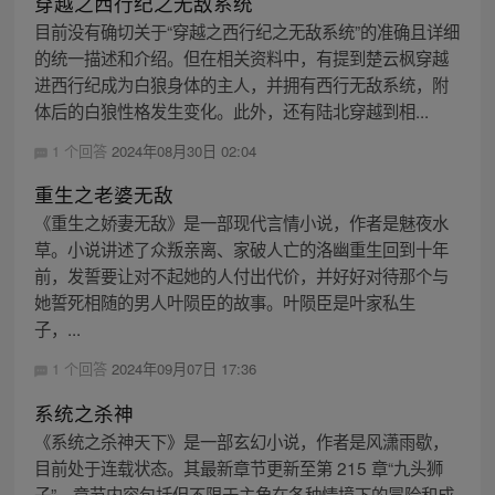
穿越之西行纪之无敌系统
目前没有确切关于“穿越之西行纪之无敌系统”的准确且详细
的统一描述和介绍。但在相关资料中，有提到楚云枫穿越
进西行纪成为白狼身体的主人，并拥有西行无敌系统，附
体后的白狼性格发生变化。此外，还有陆北穿越到相...
1 个回答
2024年08月30日 02:04
重生之老婆无敌
《重生之娇妻无敌》是一部现代言情小说，作者是魅夜水
草。小说讲述了众叛亲离、家破人亡的洛幽重生回到十年
前，发誓要让对不起她的人付出代价，并好好对待那个与
她誓死相随的男人叶陨臣的故事。叶陨臣是叶家私生
子，...
1 个回答
2024年09月07日 17:36
系统之杀神
《系统之杀神天下》是一部玄幻小说，作者是风潇雨歇，
目前处于连载状态。其最新章节更新至第 215 章“九头狮
子”，章节内容包括但不限于主角在各种情境下的冒险和成