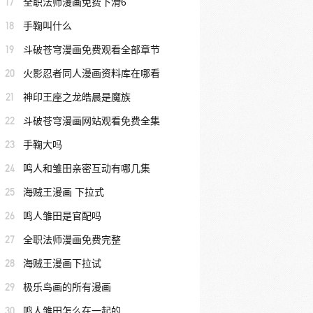
17
全职法师漫画免费下滑6
18
手鞠叫什么
19
斗破苍穹漫画免费观看全部章节
20
火影忍者同人漫画资料库在哪看
21
神印王座之龙皓晨是魔族
22
斗破苍穹漫画网站观看免费全集
23
手鞠大吗
24
鸣人和雏田亲密互动有哪几集
25
海贼王漫画 下拉式
26
鸣人雏田是官配吗
27
全职法师漫画免费完整
28
海贼王漫画下拉试
29
极乐鸟画的所有漫画
30
鸣人雏田怎么在一起的