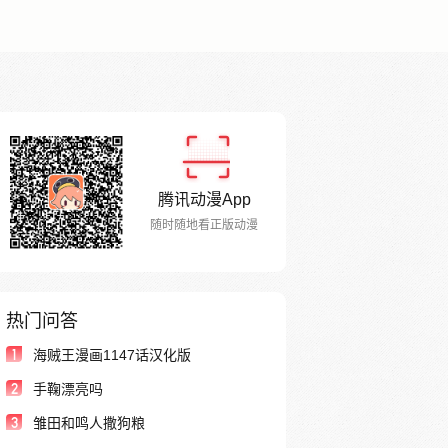
腾讯动漫App
随时随地看正版动漫
热门问答
1
海贼王漫画1147话汉化版
2
手鞠漂亮吗
3
雏田和鸣人撒狗粮