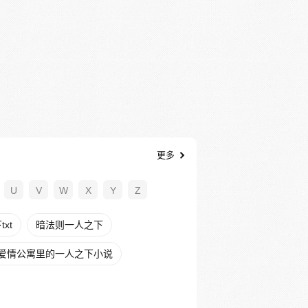
更多
U
V
W
X
Y
Z
xt
暗法则一人之下
爱情公寓里的一人之下小说