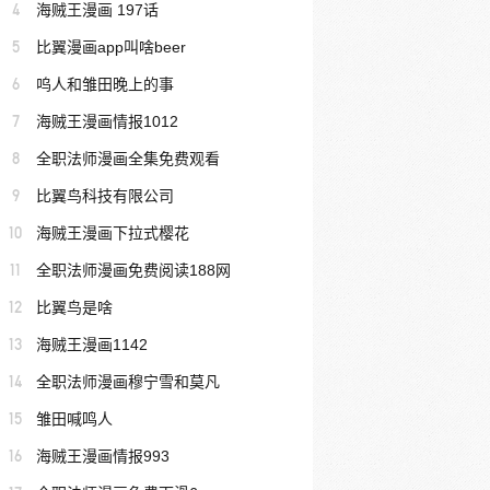
4
海贼王漫画 197话
5
比翼漫画app叫啥beer
6
呜人和雏田晚上的事
7
海贼王漫画情报1012
8
全职法师漫画全集免费观看
9
比翼鸟科技有限公司
10
海贼王漫画下拉式樱花
11
全职法师漫画免费阅读188网
12
比翼鸟是啥
13
海贼王漫画1142
14
全职法师漫画穆宁雪和莫凡
15
雏田喊鸣人
16
海贼王漫画情报993