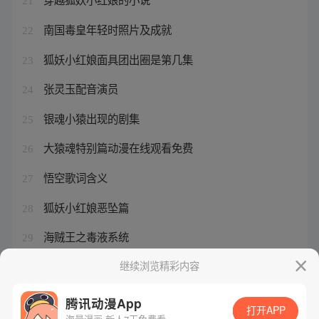
21
南国毒皇年轻时照片及成就
22
狐妖小红娘面具团出圈是第几集
23
张灵玉配音演员
24
银魂小猿出现的剧集
25
大猿魂特别篇动漫在线观看免费
26
悟空歌词含义
27
狐妖小红娘恶坠篇
28
海贼王之毒液系统
29
一人之下 张楚岚配音
继续浏览精彩内容
30
腾讯动漫App
打开APP