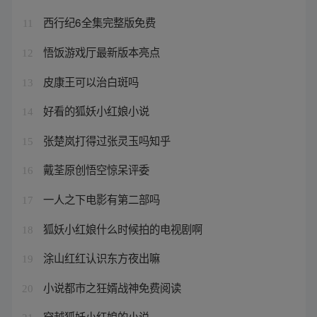
西行纪6全集完整版免费
11
悟饭游戏厅最新版本亮点
12
皮康王可以治白斑吗
13
好看的狐妖小红娘小说
14
张楚岚打得过张灵玉吗知乎
15
戴荃原创悟空惊呆评委
16
一人之下电影有第二部吗
17
狐妖小红娘什么时候拍的电视剧啊
18
涂山红红认识东方夜出嘛
19
小说都市之狂婿战神免费阅读
20
穿越狐妖小红娘的小说