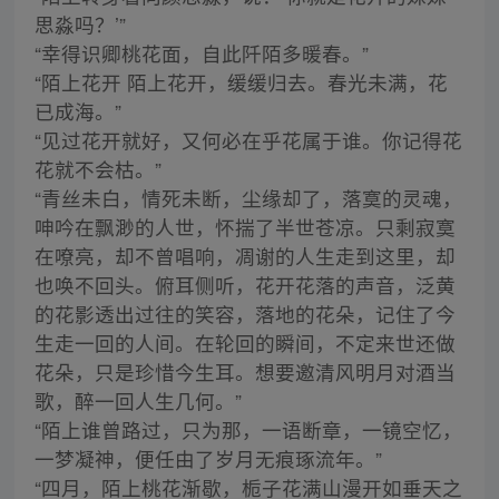
思淼吗？’”
“幸得识卿桃花面，自此阡陌多暖春。”
“陌上花开 陌上花开，缓缓归去。春光未满，花
已成海。”
“见过花开就好，又何必在乎花属于谁。你记得花
花就不会枯。”
“青丝未白，情死未断，尘缘却了，落寞的灵魂，
呻吟在飘渺的人世，怀揣了半世苍凉。只剩寂寞
在嘹亮，却不曾唱响，凋谢的人生走到这里，却
也唤不回头。俯耳侧听，花开花落的声音，泛黄
的花影透出过往的笑容，落地的花朵，记住了今
生走一回的人间。在轮回的瞬间，不定来世还做
花朵，只是珍惜今生耳。想要邀清风明月对酒当
歌，醉一回人生几何。”
“陌上谁曾路过，只为那，一语断章，一镜空忆，
一梦凝神，便任由了岁月无痕琢流年。”
“四月，陌上桃花渐歇，栀子花满山漫开如垂天之