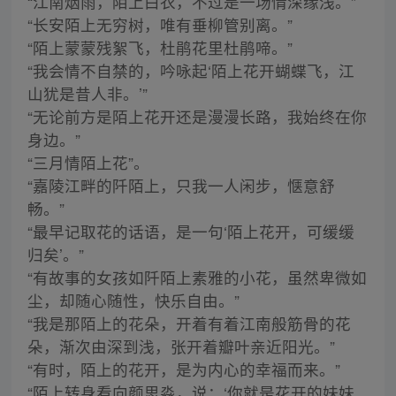
“江南烟雨，陌上白衣，不过是一场情深缘浅。”
“长安陌上无穷树，唯有垂柳管别离。”
“陌上蒙蒙残絮飞，杜鹃花里杜鹃啼。”
“我会情不自禁的，吟咏起‘陌上花开蝴蝶飞，江
山犹是昔人非。’”
“无论前方是陌上花开还是漫漫长路，我始终在你
身边。”
“三月情陌上花”。
“嘉陵江畔的阡陌上，只我一人闲步，惬意舒
畅。”
“最早记取花的话语，是一句‘陌上花开，可缓缓
归矣’。”
“有故事的女孩如阡陌上素雅的小花，虽然卑微如
尘，却随心随性，快乐自由。”
“我是那陌上的花朵，开着有着江南般筋骨的花
朵，渐次由深到浅，张开着瓣叶亲近阳光。”
“有时，陌上的花开，是为内心的幸福而来。”
“陌上转身看向颜思淼，说：‘你就是花开的妹妹