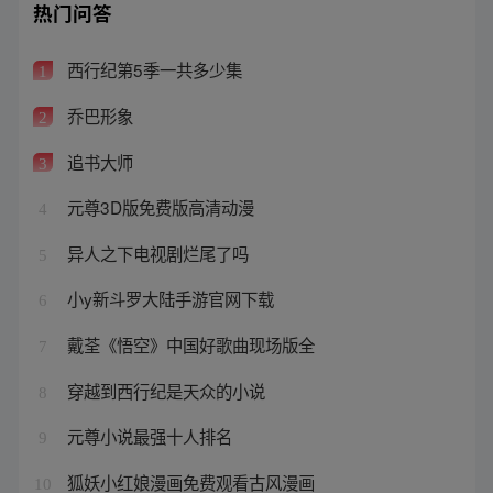
热门问答
西行纪第5季一共多少集
1
乔巴形象
2
追书大师
3
元尊3D版免费版高清动漫
4
异人之下电视剧烂尾了吗
5
小y新斗罗大陆手游官网下载
6
戴荃《悟空》中国好歌曲现场版全
7
穿越到西行纪是天众的小说
8
元尊小说最强十人排名
9
狐妖小红娘漫画免费观看古风漫画
10