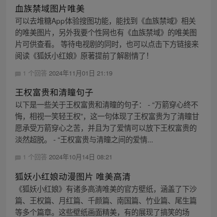
血族禁域图片唯美
可以去堆糖App体验搜图功能，能找到《血族禁域》相关
的唯美图片，另外我要个性网也有《血族禁域》的唯美图
片可供查看。 等待电视剧的同时，也可以点击下方链接来
阅读《狐妖小红娘》原著提前了解剧情了！
1 个回答
2024年11月01日 21:19
王权富贵和清瞳句子
以下是一些关于王权富贵和清瞳的句子： - “万箭穿心终不
悔，相视一笑轻王权”，这一句体现了王权富贵为了清瞳甘
愿承受万箭穿心之苦，并且为了爱情可以放下王权富贵的
淡然超脱。 - “王权富贵与清瞳之间的爱情...
1 个回答
2024年10月14日 08:21
狐妖小红娘动漫图片 唯美高清
《狐妖小红娘》有诸多高清唯美的官方壁纸，涵盖了下沙
篇、王权篇、月红篇、千颜篇、南国篇、竹业篇、尾生篇
等多个篇章。这些壁纸画面精美，有的展现了搞笑的场