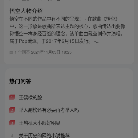
悟空人物介绍
悟空在不同的作品中有不同的呈现： - 在歌曲《悟空》
中，这一形象是歌曲所表达主题的核心，歌曲传达出要像
孙悟空一样身经百战的理念，该单曲由戴荃创作并演唱，
属于Pop流派，于2017年6月15日发行。 -...
1 个回答
2024年11月03日 18:25
热门问答
王鹤棣的脸
1
举人副榜还有必要再考举人吗
2
王鹤棣大小眼好明显
3
关于历史的网络小说推荐
4