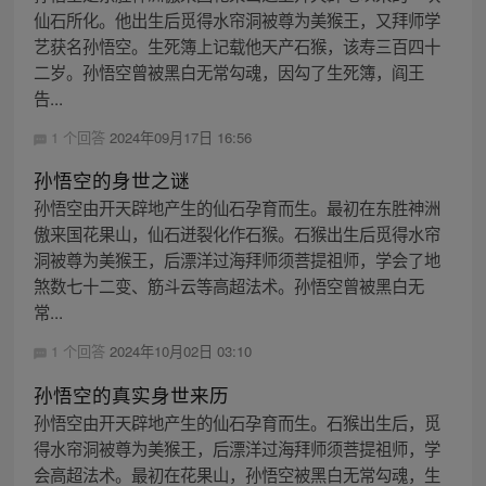
仙石所化。他出生后觅得水帘洞被尊为美猴王，又拜师学
艺获名孙悟空。生死簿上记载他天产石猴，该寿三百四十
二岁。孙悟空曾被黑白无常勾魂，因勾了生死簿，阎王
告...
1 个回答
2024年09月17日 16:56
孙悟空的身世之谜
孙悟空由开天辟地产生的仙石孕育而生。最初在东胜神洲
傲来国花果山，仙石迸裂化作石猴。石猴出生后觅得水帘
洞被尊为美猴王，后漂洋过海拜师须菩提祖师，学会了地
煞数七十二变、筋斗云等高超法术。孙悟空曾被黑白无
常...
1 个回答
2024年10月02日 03:10
孙悟空的真实身世来历
孙悟空由开天辟地产生的仙石孕育而生。石猴出生后，觅
得水帘洞被尊为美猴王，后漂洋过海拜师须菩提祖师，学
会高超法术。最初在花果山，孙悟空被黑白无常勾魂，生