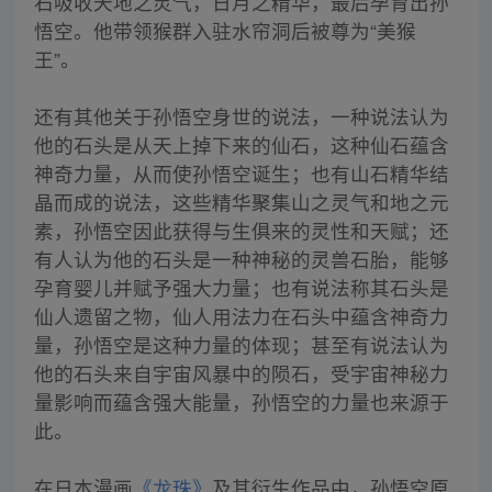
石吸收天地之灵气，日月之精华，最后孕育出孙
悟空。他带领猴群入驻水帘洞后被尊为“美猴
王”。
还有其他关于孙悟空身世的说法，一种说法认为
他的石头是从天上掉下来的仙石，这种仙石蕴含
神奇力量，从而使孙悟空诞生；也有山石精华结
晶而成的说法，这些精华聚集山之灵气和地之元
素，孙悟空因此获得与生俱来的灵性和天赋；还
有人认为他的石头是一种神秘的灵兽石胎，能够
孕育婴儿并赋予强大力量；也有说法称其石头是
仙人遗留之物，仙人用法力在石头中蕴含神奇力
量，孙悟空是这种力量的体现；甚至有说法认为
他的石头来自宇宙风暴中的陨石，受宇宙神秘力
量影响而蕴含强大能量，孙悟空的力量也来源于
此。
在日本漫画
《龙珠》
及其衍生作品中，孙悟空原