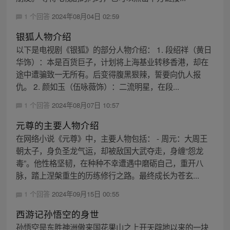
1 个回答
2024年08月04日 02:59
银狐人物介绍
以下是电视剧《银狐》的部分人物介绍： 1. 段绍祥（黄日
华饰）：本是百货巨子，计划将上海基业转移香港，却在
途中遭骗致一无所有。后变得腹黑狠辣，誓要向仇人报
仇。 2. 颜如玉（伍咏薇饰）：二流明星，在段...
1 个回答
2024年08月07日 10:57
元尊的主要人物介绍
在网络小说《元尊》中，主要人物包括： - 周元：大周王
朝太子，身负圣龙气运，却被敌国大武夺走，身缠“怨龙
毒”。他性格坚韧，在种种不幸遭遇中磨砺自己，重开八
脉，踏上涅槃重生的历练修行之路。最终成长为苍玄...
1 个回答
2024年09月15日 00:55
西游记孙悟空的身世
孙悟空是东胜神洲傲来国花果山之上开天辟地以来的一块