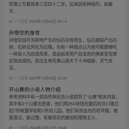
死簿上写着其寿三百四十二岁。后来因各种经历，如被
天...
1 个回答
2024年10月02日 03:14
孙悟空的身世
孙悟空由开天辟地产生的仙石孕育而生，仙石崩裂产出石
卵，石卵见风化为石猴。也有一种观点认为他可能跟哪吒
一样是人为改造而来，是由如来用产自龙宫的佛家至宝摩
尼珠改造的。其出生地花果山是天下十洲祖脉，灵气充
足...
1 个回答
2024年10月02日 04:34
开山寨的小说人物介绍
参考资料中有一部自传体纪念小说提到了“山寨”相关内容，
其中有3个山寨志愿者，他们用250块钱在震后的汶川建立
起7所帐篷学校和1所幼儿园，他们有热血也历经辛酸，被
驱逐过、挨过饿，有着现实的窘迫和理想主义...
1 个回答
2024年10月10日 18:48