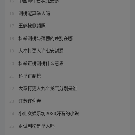
中国哪个省状元最多
15
副榜能算举人吗
16
王鹤棣侧颜照
17
科举副榜与落榜的差别在哪
18
大奉打更人许七安封爵
19
科举正榜副榜什么意思
20
科举正副榜
21
大奉打更人九个龙气分别是谁
22
江苏许迎春
23
小仙女娱乐坊2023好看的小说
24
乡试副榜是举人吗
25