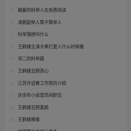
躺赢的科举人生免费阅读
5
清朝副举人算不算举人
6
科举落榜叫什么
7
王鹤棣主演大奉打更人什么时候播
8
祁二的科举路
9
王鹤棣丑照恶心
10
江苏许迎春工作简历介绍
11
庆余年小说里范闲职位
12
王鹤棣丑照素颜
13
王鹤棣难看
14