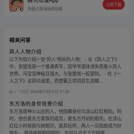
人…六十年后，他再次破石而出，背负着守
立即下载
护族人的希望和信念打败了妖怪大道的霸
海量正版漫画畅快看
主，成为猴群之王，但故事仍在继续…
相关问答
异人人物介绍
以下为您介绍一些“异人”相关的人物： - 在《异人之下》
中，张楚岚是一个普通青年，因爷爷遗体消失而卷入异人
世界。冯宝宝神秘且强大，与张楚岚一起冒险。 - 在《一
人之下》这部动漫里，西楚霸王项羽目生双瞳...
1 个回答
2024年07月31日 07:55
东方洛的身世背景介绍
东方洛是神火山庄的人，他隐瞒身份与涂山红红相处。同
时，他也是东方家族的成员，是东方月初的祖先。在涂山
红红小时候就与她相识，是其玩伴，两人一见如故成为好
朋友。 等待电视剧的同时，也可以点击下方链接...