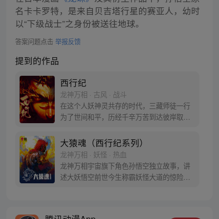
名卡卡罗特，是来自贝吉塔行星的赛亚人，幼时
以“下级战士”之身份被送往地球。
答案问题点击
举报反馈
提到的作品
西行纪
龙神万相 · 古风 · 战斗
在这个人妖神灵共存的时代，三藏师徒一行
为了世间和平，历经千辛万苦到达彼岸取
得“永恒之火”拯救苍生，可世间并没有因此
变得美好….随着阴谋慢慢揭露，暗魂四起,
大猿魂（西行纪系列）
为了让“永恒之火”重新归位，小狼妖白狼不
龙神万相 · 妖怪 · 热血
辞万难，找到唐三藏大法师，和他一起重新
龙神万相宇宙旗下角色孙悟空独立故事，讲
寻回徒弟们，组成全新“西行小队”，再度踏
述大妖悟空前世今生称霸妖怪大道的惊险历
上西行之旅……
程。 妖怪大道有自己的生存之道，某日，一
位猴妖因人类的祈愿从天而降，以鬼魈之名
响彻妖界，却因堕入暗魂无法再守护重要之
腾讯动漫App