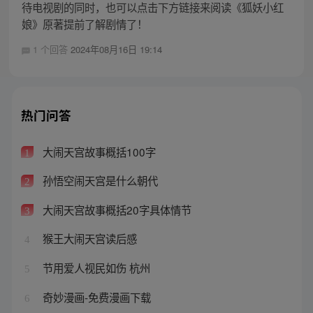
待电视剧的同时，也可以点击下方链接来阅读《狐妖小红
娘》原著提前了解剧情了！
1 个回答
2024年08月16日 19:14
热门问答
大闹天宫故事概括100字
1
孙悟空闹天宫是什么朝代
2
大闹天宫故事概括20字具体情节
3
猴王大闹天宫读后感
4
节用爱人视民如伤 杭州
5
奇妙漫画-免费漫画下载
6