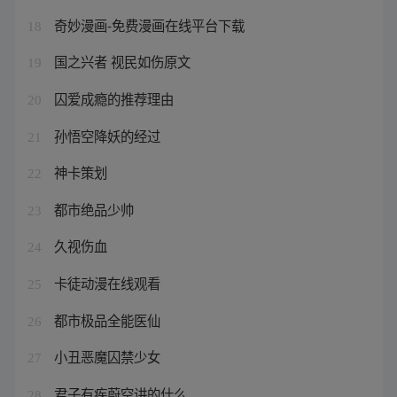
奇妙漫画-免费漫画在线平台下载
18
国之兴者 视民如伤原文
19
囚爱成瘾的推荐理由
20
孙悟空降妖的经过
21
神卡策划
22
都市绝品少帅
23
久视伤血
24
卡徒动漫在线观看
25
都市极品全能医仙
26
小丑恶魔囚禁少女
27
君子有疾蔚空讲的什么
28