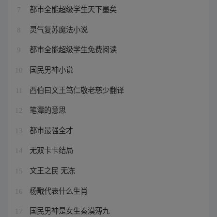
都市全能超级学生天下墨矣
7
灵气复苏魔法小说
8
都市全能超级学生免费阅读
9
国民男神小说
10
西伯曰文王笃仁敬老慈少翻译
11
笔潭的意思
12
都市最强全才
13
无双卡卡结局
14
文王之民 无冻
15
杨戬代表什么生肖
16
国民男神是女生秦漠薄九
17