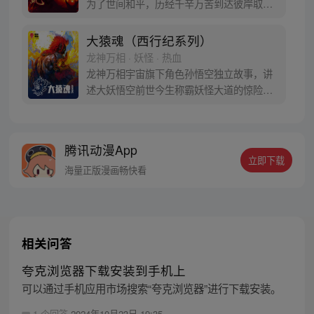
为了世间和平，历经千辛万苦到达彼岸取
得“永恒之火”拯救苍生，可世间并没有因此
变得美好….随着阴谋慢慢揭露，暗魂四起,
大猿魂（西行纪系列）
为了让“永恒之火”重新归位，小狼妖白狼不
龙神万相 · 妖怪 · 热血
辞万难，找到唐三藏大法师，和他一起重新
龙神万相宇宙旗下角色孙悟空独立故事，讲
寻回徒弟们，组成全新“西行小队”，再度踏
述大妖悟空前世今生称霸妖怪大道的惊险历
上西行之旅……
程。 妖怪大道有自己的生存之道，某日，一
位猴妖因人类的祈愿从天而降，以鬼魈之名
响彻妖界，却因堕入暗魂无法再守护重要之
腾讯动漫App
人…六十年后，他再次破石而出，背负着守
立即下载
护族人的希望和信念打败了妖怪大道的霸
海量正版漫画畅快看
主，成为猴群之王，但故事仍在继续…
相关问答
夸克浏览器下载安装到手机上
可以通过手机应用市场搜索“夸克浏览器”进行下载安装。
1 个回答
2024年10月23日 19:35