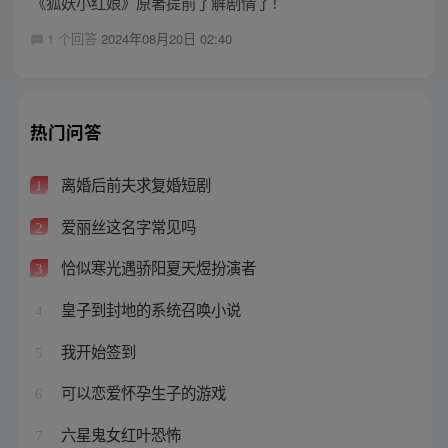
《狐妖小红娘》原著提前了解剧情了！
1 个回答
2024年08月20日 02:40
热门问答
离婚后前夫求复婚短剧
1
爱丽丝这名字常见吗
2
恰似寒光遇骄阳夏天煜扮演者
3
皇子到封地的系统召唤小说
4
我开始签到
5
可以恋爱怀孕生子的游戏
6
六星鬼女红叶恐怖
7