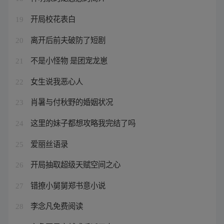
开局校花表白
19
离开后前夫破防了短剧
20
不是小怪物 是团宠龙崽
21
女生说我恶心人
22
肖暑与付秋野的婚姻状况
23
这里的妹子都想攻略我完结了吗
24
爱丽丝语录
25
开局抽取超级天赋空间之心
26
错撩小舅舅郑书意小说
27
李念凡免费阅读
28