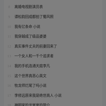
离婚电视剧演员表
8
谭松韵回成都拍了蜀风照
9
我有亿条命 小说
10
我穿越成了级品婆婆
11
真实事件丈夫的前妻回来了
12
一个女人和一千个追求者
13
我的手机连通天庭李凡
14
这个世界真恶心英文
15
牧龙师烂尾了吗小说
16
李修远原来我是绝世高人 小说
17
神明家的龙崽崽的简介
18