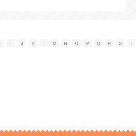
H
I
J
K
L
M
N
O
P
Q
R
S
T