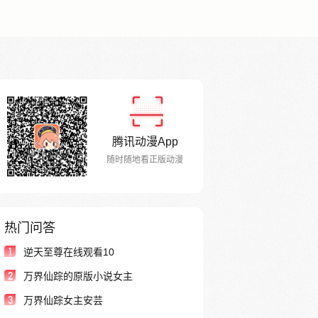
腾讯动漫App
随时随地看正版动漫
热门问答
1
逆天至尊在线观看10
2
万界仙踪的原版小说女主
3
万界仙踪女主安芸