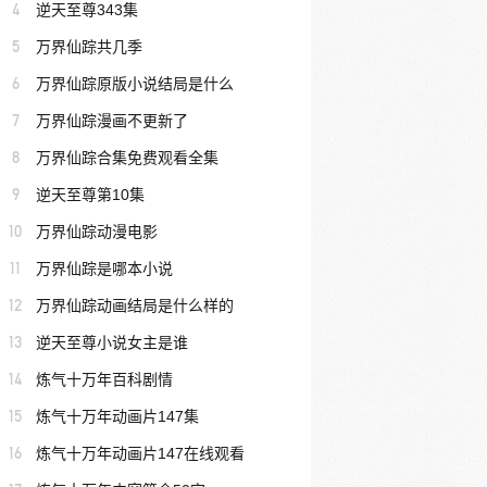
4
逆天至尊343集
5
万界仙踪共几季
6
万界仙踪原版小说结局是什么
7
万界仙踪漫画不更新了
8
万界仙踪合集免费观看全集
9
逆天至尊第10集
10
万界仙踪动漫电影
11
万界仙踪是哪本小说
12
万界仙踪动画结局是什么样的
13
逆天至尊小说女主是谁
14
炼气十万年百科剧情
15
炼气十万年动画片147集
16
炼气十万年动画片147在线观看