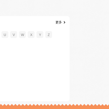
更多
U
V
W
X
Y
Z