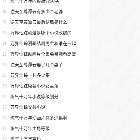
17
炼气十万年内容简介50字
18
逆天至尊谭云有多少个老婆
19
逆天至尊谭云最后结局是什么
20
万界仙踪动漫是哪个小说改编的
21
万界仙踪漫画结局男主和谁在一起
22
万界仙踪动画片全集免费观看高清
23
逆天至尊谭云娶了几个妻子
24
万界仙踪一共多少集
25
万界仙踪原著小说女主角
26
炼气十万年小说等级划分
27
万界仙踪安芸小说
28
炼气十万年动画片共多少集啊
29
炼气十万年主角等级
30
炼气十万年百科