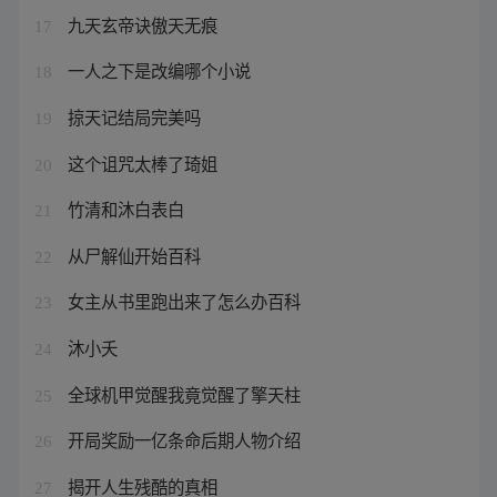
九天玄帝诀傲天无痕
17
一人之下是改编哪个小说
18
掠天记结局完美吗
19
这个诅咒太棒了琦姐
20
竹清和沐白表白
21
从尸解仙开始百科
22
女主从书里跑出来了怎么办百科
23
沐小夭
24
全球机甲觉醒我竟觉醒了擎天柱
25
开局奖励一亿条命后期人物介绍
26
揭开人生残酷的真相
27