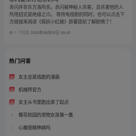
赤闪并非东方洛所杀。赤闪被神秘人杀害，且杀害他的人
所用招式是绝缘之爪。 等待电视剧的同时，也可以点击下
方链接来阅读《狐妖小红娘》原著提前了解剧情了！
1 个回答
2024年08月02日 09:40
热门问答
女主总是逃跑的漫画
1
机械师官方
2
女主从书里跑出来了起点
3
樱花校园的宠物女孩第一集
4
心魔是精神病吗
5