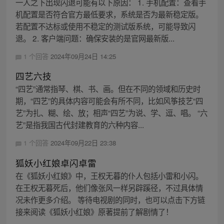
一人之下出现闪退可能有以下原因： 1. 手机配置：查看手
机配置是否符合官方最低要求，系统是否为最新稳定版。
若配置不达标或使用不稳定的测试版系统，可能导致闪
退。 2. 客户端问题：确保安装的是官网最新版...
1 个回答
2024年09月24日 14:25
四艺六技
“四艺”通常指琴、棋、书、画。但在不同的领域和历史时
期，“四艺”的具体内容可能会有所不同，比如风筝技艺“四
艺”为扎、糊、绘、放；相声“四艺”为说、学、逗、唱。 “六
艺”是指我国古代封建教育的六种内容...
1 个回答
2024年09月22日 23:38
狐妖小红娘卓闪卓雷
在《狐妖小红娘》中，王权无暮的仆人包括小雷和小闪。
在王权无暮死后，他们像张风一样另辟蹊径，不过具体情
况未作更多介绍。 等待电视剧的同时，也可以点击下方链
接来阅读《狐妖小红娘》原著提前了解剧情了！