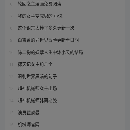
轮回之主漫画免费阅读
6
我的女主变成男的 小说
7
这个诅咒太棒了多久更新一次
8
白箐箐的异世界冒险更新至日期
9
陈二狗的妖孽人生中沐小夭的结局
10
掠天记女主角几个
11
讽刺世界黑暗的句子
12
超神机械师女主出场
13
超神机械师韩萧老婆
14
演员瞿麟曼
15
机械师官网
16