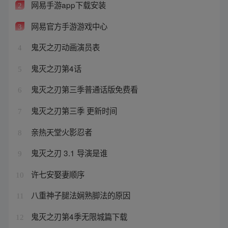
网易手游app下载安装
2
网易官方手游游戏中心
3
鬼灭之刃动画演员表
4
鬼灭之刃第4话
5
鬼灭之刃第三季普通话版免费看
6
鬼灭之刃第三季 更新时间
7
亲热天堂火影忍者
8
鬼灭之刃 3.1 导演是谁
9
许七安娶妻顺序
10
八重神子腿法娴熟脚法的原因
11
鬼灭之刃第4季无限城篇下载
12