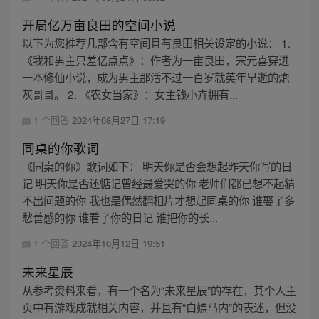
开局亿万亩良田的空间小说
以下为您推荐几部含有空间且有良田相关设定的小说： 1.
《我和男主只差亿点点》：作者为一亩良田，宋元喜穿进
一本修仙小说，成为男主那活不过一百岁就英年早逝的炮
灰哥哥。 2. 《农女当家》：女主钱小卉拥有...
1 个回答
2024年08月27日 17:19
同桌的你歌词
《同桌的你》歌词如下： 明天你是否会想起昨天你写的日
记 明天你是否还惦记曾经最爱哭的你 老师们都已想不起猜
不出问题的你 我也是偶然翻相片才想起同桌的你 谁娶了多
愁善感的你 谁看了你的日记 谁把你的长...
1 个回答
2024年10月12日 19:51
未来星辰
从参考资料来看，有一个名为“未来星辰”的存在，其个人主
页中有游戏成就相关内容，并且有“白嫖马内”的表述，但没