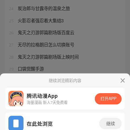
炭治郎与甘露寺的温泉之旅
24
火影忍者强忍着大集结3
25
鬼灭之刃游郭篇剧场版百度云
26
无尽的拉格朗日怎么切换账号
27
鬼灭之刃游郭篇剧场版上映时间
28
口袋觉醒手游
29
口袋妖怪下载苹果版
继续浏览精彩内容
30
腾讯动漫App
打开APP
海量漫画 新人7天免费看
腾讯漫画
起点读书
QQ阅读
网站备案/许可证号：粤B2-20090059-5
在此处浏览
继续
Copyright©1998 - 2026 Tencent. All Rights Reserved