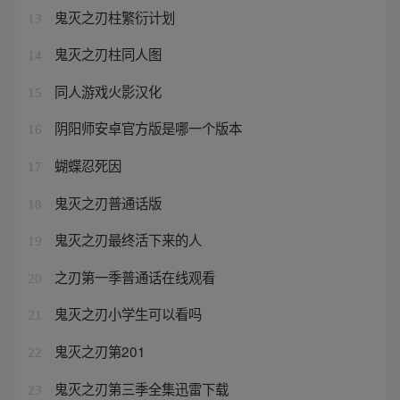
鬼灭之刃柱繁衍计划
13
鬼灭之刃柱同人图
14
同人游戏火影汉化
15
阴阳师安卓官方版是哪一个版本
16
蝴蝶忍死因
17
鬼灭之刃普通话版
18
鬼灭之刃最终活下来的人
19
之刃第一季普通话在线观看
20
鬼灭之刃小学生可以看吗
21
鬼灭之刃第201
22
鬼灭之刃第三季全集迅雷下载
23