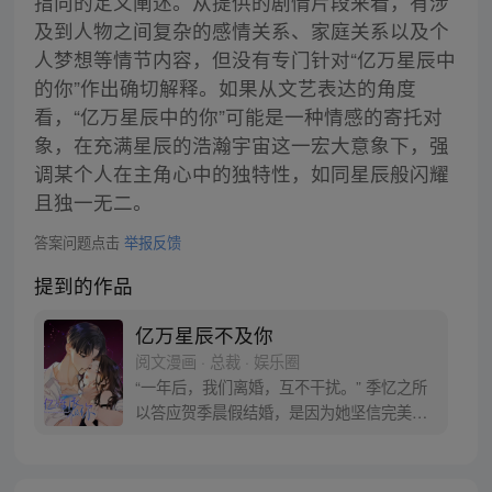
指向的定义阐述。从提供的剧情片段来看，有涉
及到人物之间复杂的感情关系、家庭关系以及个
人梦想等情节内容，但没有专门针对“亿万星辰中
的你”作出确切解释。如果从文艺表达的角度
看，“亿万星辰中的你”可能是一种情感的寄托对
象，在充满星辰的浩瀚宇宙这一宏大意象下，强
调某个人在主角心中的独特性，如同星辰般闪耀
且独一无二。
答案问题点击
举报反馈
提到的作品
亿万星辰不及你
阅文漫画 · 总裁 · 娱乐圈
“一年后，我们离婚，互不干扰。” 季忆之所
以答应贺季晨假结婚，是因为她坚信完美情
人贺季晨绝对不会爱上她。 婚后假戏真做不
说，一年后，别说是离婚，就连离床都没
门。惹不起，我跑还不行？ 季忆揉了揉酸疼