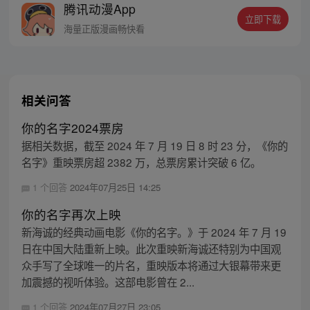
腾讯动漫App
的腰，爬窗离家出走。就在她沾沾自喜的以
立即下载
为自己终于逃出魔爪的第二天， 她走到哪
海量正版漫画畅快看
里，都有人弯腰对着她说：
相关问答
你的名字2024票房
据相关数据，截至 2024 年 7 月 19 日 8 时 23 分，《你的
名字》重映票房超 2382 万，总票房累计突破 6 亿。
1 个回答
2024年07月25日 14:25
你的名字再次上映
新海诚的经典动画电影《你的名字。》于 2024 年 7 月 19
日在中国大陆重新上映。此次重映新海诚还特别为中国观
众手写了全球唯一的片名，重映版本将通过大银幕带来更
加震撼的视听体验。这部电影曾在 2...
1 个回答
2024年07月27日 23:05