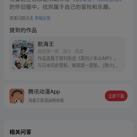
的怀旧服中，找到属于自己的冒险和乐趣。
答案问题点击
举报反馈
提到的作品
航海王
尾田荣一郎 · 战斗 · 热血
作品连载于周刊杂志《周刊少年JUMP》，
与日本同步更新，每周周一更新。 [简介]有
一个梦想成为海盗的少年叫路飞，他因误
食“恶魔果实”而成为了橡皮人，在获得超人
能力的同时付出了一辈子无法游泳的代价。
腾讯动漫App
十年后，路飞为实现与因救他而断臂的杰克
立即下载
斯的约定而出海，开始了以成为海盗王为目
海量正版漫画畅快看
标的伟大的冒险旅程！
相关问答