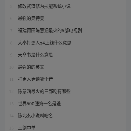
修改武道修为技能系统小说
5
最强的奥特曼
6
福建莆田陈意涵最火的5部电视剧
7
大奉打更人q4上线什么意思
8
天命书是什么意思
9
最强的的英文
10
打更人更读哪个音
11
陈意涵最火的三部剧有哪些
12
世界500强第一名是谁
13
陈北玄小说叫啥名
14
三剑中单
15