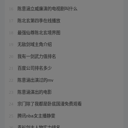
陈意涵立威廉演的电视剧叫什么
16
陈北玄第四季在线播放
17
最强仙尊陈北玄境界图
18
无敌剑域主角介绍
19
我有一剑武力值排名
20
百度公司排名多少
21
陈意涵出演过的mv
22
陈意涵演出的电影
23
宗门除了我都是卧底国漫免费观看
24
腾讯nba女主播静雯
25
青衫剑主人物实力排名
26