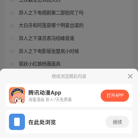
异人之下电视剧第二部拍完了吗
25
大白牙和阿莲是哪个明星出道的
26
异人之下演员表冯绍峰是谁
27
异人之下电影版张楚岚小时候
28
狐妖小红娘杨蔑面具
29
龙珠z 分集剧情
继续浏览精彩内容
30
腾讯动漫App
打开APP
海量漫画 新人7天免费看
腾讯漫画
起点读书
QQ阅读
网站备案/许可证号：粤B2-20090059-5
在此处浏览
继续
Copyright©1998 - 2026 Tencent. All Rights Reserved