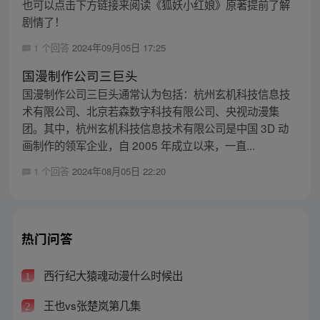
也可以点击下方链接来阅读《狐妖小红娘》原著提前了解
剧情了！
1 个回答
2024年09月05日 17:25
国漫制作公司三巨头
国漫制作公司三巨头通常认为包括：杭州玄机科技信息技
术有限公司、北京若森数字科技有限公司、央视动漫集
团。其中，杭州玄机科技信息技术有限公司是中国 3D 动
画制作的领军企业，自 2005 年成立以来，一直...
1 个回答
2024年08月05日 22:20
热门问答
西行纪大猿魂动漫什么时候出
1
王也vs张楚岚第几集
2