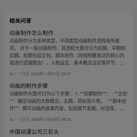
相关问答
动画制作怎么制作
动画制作分为多种类型，不同类型动画制作流程有所差
异。 对于一般动画制作，其流程大致可分为前期、中期和
后期。前期包括企划、脚本创作（将视频要表达的核心内
容进行逻辑整合）、人物设定、美术概念设定等环节，...
1 个回答
2024年11月01日 23:07
动画的制作步骤
动画制作大致可归为以下步骤： 1. **前期制作**： - **企划
**：确定动画的大致概念、主题、目标受众等。 - **脚本创
作**：撰写动画的故事内容，包括情节发展、对话等。 ...
1 个回答
2024年10月29日 08:32
中国动漫公司三巨头