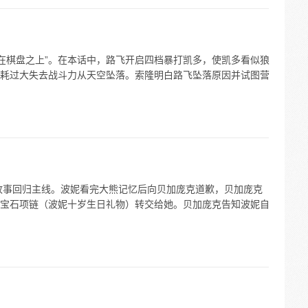
映在棋盘之上”。在本话中，路飞开启四档暴打凯多，使凯多看似狼
耗过大失去战斗力从天空坠落。索隆明白路飞坠落原因并试图营
后故事回归主线。波妮看完大熊记忆后向贝加庞克道歉，贝加庞克
宝石项链（波妮十岁生日礼物）转交给她。贝加庞克告知波妮自