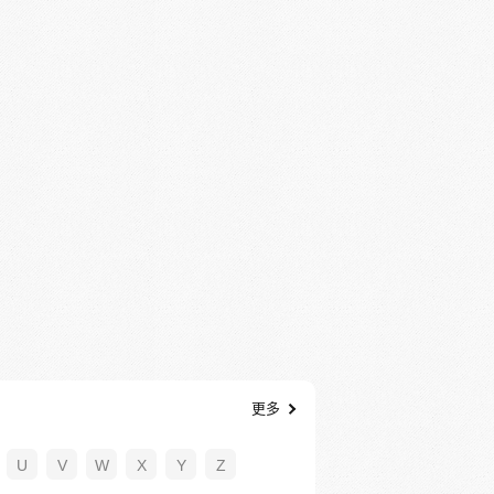
更多
U
V
W
X
Y
Z