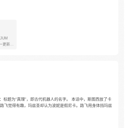
JUM
一更新。
年叫路
了橡皮
了一辈
飞为实
定而出
的伟大
括：标题为“真理”，即古代机器人的名字。 本话中，斯图西放了卡
路飞觉得有趣，玛兹圣却认为波妮是假尼卡。路飞用身体挡玛兹