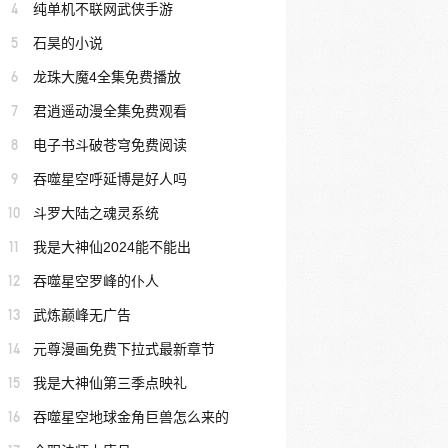
4
纯单机不联网武侠手游
5
石昊的小说
6
龙珠大魔4全集免费播放
7
君逍遥动漫全集免费观看
8
电子书斗破苍穹免费阅读
9
吞噬星空呼延博是好人吗
10
斗罗大陆之魂灵系统
11
我是大神仙2024能不能出
12
吞噬星空罗峰的仆人
13
武炼巅峰无广告
14
元尊漫画免费下拉式最新章节
15
我是大神仙第三季点映礼
16
吞噬星空地球金角巨兽怎么来的