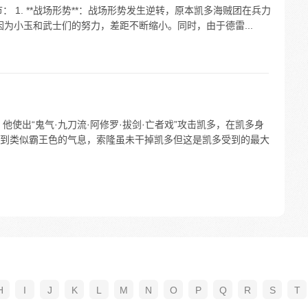
： 1. **战场形势**：战场形势发生逆转，原本凯多海贼团在兵力
因为小玉和武士们的努力，差距不断缩小。同时，由于德雷...
他使出“鬼气·九刀流·阿修罗·拔剑·亡者戏”攻击凯多，在凯多身
到类似霸王色的气息，索隆虽未干掉凯多但这是凯多受到的最大
H
I
J
K
L
M
N
O
P
Q
R
S
T