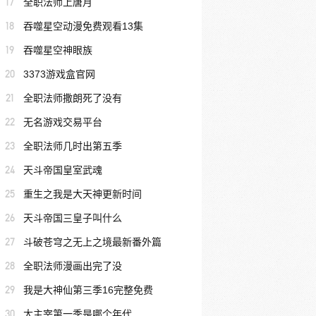
17
全职法师上唐月
18
吞噬星空动漫免费观看13集
19
吞噬星空神眼族
20
3373游戏盒官网
21
全职法师撒朗死了没有
22
无名游戏交易平台
23
全职法师几时出第五季
24
天斗帝国皇室武魂
25
重生之我是大天神更新时间
26
天斗帝国三皇子叫什么
27
斗破苍穹之无上之境最新番外篇
28
全职法师漫画出完了没
29
我是大神仙第三季16完整免费
30
大主宰第一季是哪个年代