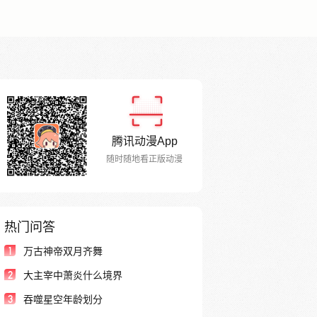
腾讯动漫App
随时随地看正版动漫
热门问答
1
万古神帝双月齐舞
2
大主宰中萧炎什么境界
3
吞噬星空年龄划分