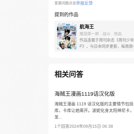
举报反馈
答案问题点击
提到的作品
航海王
尾田荣一郎 · 战斗 · 热血
作品连载于周刊杂志《周刊少年
P》，与日本同步更新，每周周
[简介]有一个梦想成为海盗的少
飞，他因误食“恶魔果实”而成为
人，在获得超人能力的同时付出
子无法游泳的代价。十年后，路
相关问答
现与因救他而断臂的杰克斯的约
海，开始了以成为海盗王为目标
的冒险旅程！
海贼王漫画1119话汉化版
海贼王漫画 1119 话汉化版的主要情节包
库，卡库让她离开。波妮化身太阳神尼卡，
圣...
1个回答
2024年09月15日 06:38