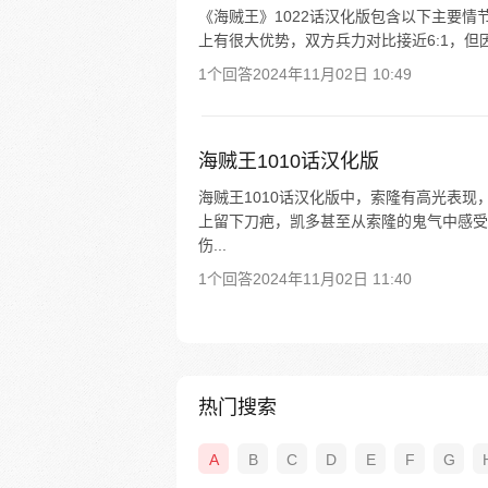
《海贼王》1022话汉化版包含以下主要情节
上有很大优势，双方兵力对比接近6:1，但
1个回答
2024年11月02日 10:49
海贼王1010话汉化版
海贼王1010话汉化版中，索隆有高光表现，
上留下刀疤，凯多甚至从索隆的鬼气中感受
伤...
1个回答
2024年11月02日 11:40
热门搜索
A
B
C
D
E
F
G