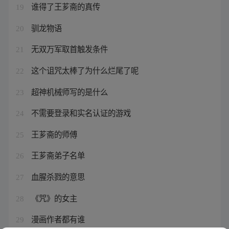
谁得了王芗斋的真传
19
驯龙物语
20
无双万军取首触发条件
21
这个诅咒太棒了为什么烂尾了呢
22
超神机械师写的是什么
23
不需要登录和实名认证的游戏
24
王芗斋的师傅
25
王芗斋弟子名单
26
血腥杀戮的意思
27
《咒》的女主
28
漫画作者都有谁
29