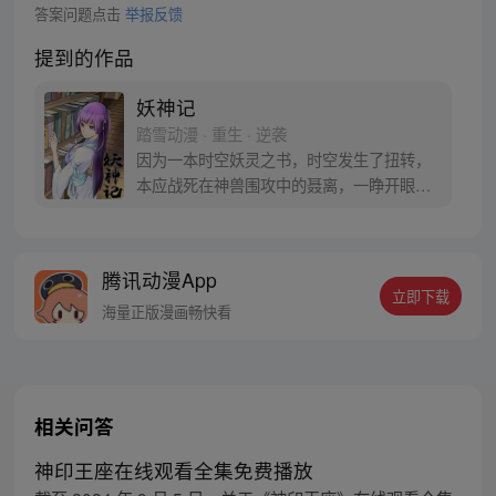
答案问题点击
举报反馈
提到的作品
妖神记
踏雪动漫 · 重生 · 逆袭
因为一本时空妖灵之书，时空发生了扭转，
本应战死在神兽围攻中的聂离，一睁开眼已
经坐在了教室，他回到了十三岁。当一切重
新开始之时，他如何守护自己的挚爱之人。
【授权/每周三、六更新】
腾讯动漫App
立即下载
海量正版漫画畅快看
相关问答
神印王座在线观看全集免费播放