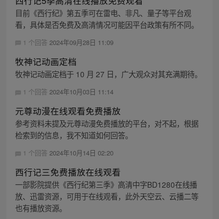
西行记5季高清在线播放免费观看
目前《西行纪》第五季可在雷电、非凡、量子等平台观
看，具体是否免费及高清情况可能因平台政策有所不同。
1 个回答
2024年09月28日 11:09
牧神记动画定档
牧神记动画定档于 10 月 27 日，广大观众对其充满期待。
1 个回答
2024年10月03日 11:14
元尊动漫在线观看免费播放
参考资料未提及元尊动漫免费播放的平台，对不起，根据
检索到的信息，我不知道如何回答。
1 个回答
2024年10月14日 02:20
西行记三免费播放在线观看
一部影院提供《西行纪第三季》高清中字BD1280在线播
放、迅雷资源，可用于在线观看，此外天空云、云播二等
也有播放资源。