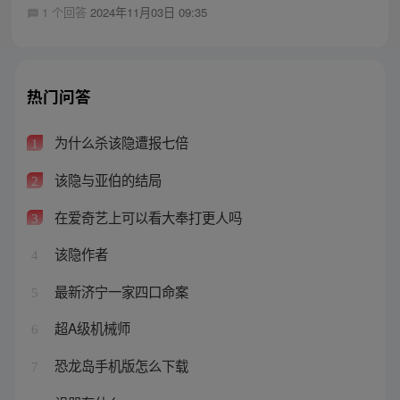
1 个回答
2024年11月03日 09:35
热门问答
为什么杀该隐遭报七倍
1
该隐与亚伯的结局
2
在爱奇艺上可以看大奉打更人吗
3
该隐作者
4
最新济宁一家四口命案
5
超A级机械师
6
恐龙岛手机版怎么下载
7