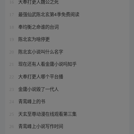
大奉打更人魏公之死
16
最强仙武陈北玄第4季免费阅读
17
奉均衡之命谁的台词
18
陈北玄为啥停更
19
陈北玄小说叫什么名字
20
现在还有人看金庸小说吗知乎
21
大奉打更人哪个平台播
22
金庸小说毁了一代人
23
青鸾峰上的书
24
天玄至尊动漫在线观看第三集
25
青鸾峰上小说写作时间
26