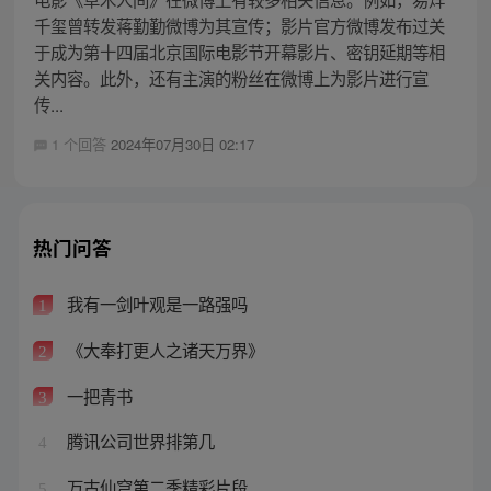
千玺曾转发蒋勤勤微博为其宣传；影片官方微博发布过关
于成为第十四届北京国际电影节开幕影片、密钥延期等相
关内容。此外，还有主演的粉丝在微博上为影片进行宣
传...
1 个回答
2024年07月30日 02:17
热门问答
我有一剑叶观是一路强吗
1
《大奉打更人之诸天万界》
2
一把青书
3
腾讯公司世界排第几
4
万古仙穹第二季精彩片段
5