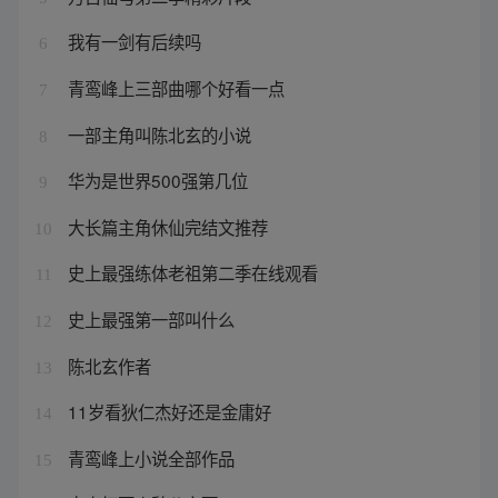
我有一剑有后续吗
6
青鸾峰上三部曲哪个好看一点
7
一部主角叫陈北玄的小说
8
华为是世界500强第几位
9
大长篇主角休仙完结文推荐
10
史上最强练体老祖第二季在线观看
11
史上最强第一部叫什么
12
陈北玄作者
13
11岁看狄仁杰好还是金庸好
14
青鸾峰上小说全部作品
15