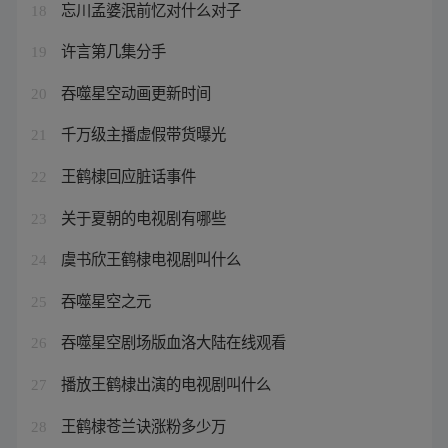
忘川孟婆泯前忆对什么对子
18
许言第几集分手
19
吞噬星空动画更新时间
20
千万级主播虚假带货曝光
21
王鹤棣回应脏话事件
22
关于夏朝的电视剧有哪些
23
虞书欣王鹤棣电视剧叫什么
24
吞噬星空之元
25
吞噬星空剧场版血洛大陆在线观看
26
播放王鹤棣出演的电视剧叫什么
27
王鹤棣苍兰诀涨粉多少万
28