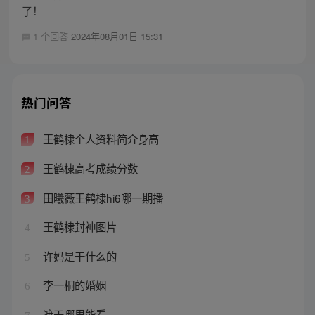
了！
1 个回答
2024年08月01日 15:31
热门问答
王鹤棣个人资料简介身高
1
王鹤棣高考成绩分数
2
田曦薇王鹤棣hi6哪一期播
3
王鹤棣封神图片
4
许妈是干什么的
5
李一桐的婚姻
6
遮天哪里能看