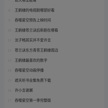
7
王鹤棣的电视剧哪部好看
8
吞噬星空预告上映时间
9
王鹤棣苍兰诀后新剧在哪看
10
沈子畅其实并不爱许言
11
苍兰诀东方青苍王鹤棣周边
12
王鹤棣最喜欢的数字
13
吞噬星空动画停播
14
遮天听书全集免费下载
15
许小言谢邂
16
吞噬星空第一季完整版
17