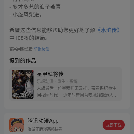
- 多才多艺的浪子燕青
- 小旋风柴进。
希望这些信息能够帮助您更好地了解
《水浒传》
中108将的结局。
答案问题点击
举报反馈
提到的作品
星甲魂将传
乐想动漫 · 重生 · 系统
人族最后一位星魂师宋云祥，带着系统重生
回校园时代。 少年时曾因为魂脉残缺遭人白
眼，因为弱小只能眼睁睁看着亲友战死在自
己身前。 这一世，带着系统重生归来，拥有
六十年的战斗经验和知识技术，重返校园，
腾讯动漫App
从此一路开挂造机甲打怪兽… 曾经后悔的
立即下载
事，曾经错过的人，这一次将不留遗憾。
海量正版漫画畅快看