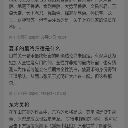
萨、地藏王菩萨、金刚菩萨、大势至菩萨、文昌帝君、玉
皇大帝、太上老君、弥勒佛、释迦牟尼佛、孙悟空、龙
王、财神爷等。但需要注意的是，关于上方仙家的说法在
不同...
1 个回答
2024年08月07日 13:34
夏禾的最终归宿是什么
目前关于夏禾最终归宿的明确结论尚未确定。有观点认为
她加入全性是有目的的，全性并非她的最终归宿；也有猜
测认为作者可能会在后期为全性洗白，使夏禾的身份得到
正道承认，从而与张灵玉光明正大地在一起。但这些都
只...
1 个回答
2024年08月03日 01:49
东方灵将
在车田正美的作品中，东方的灵将是龙，其坐骑是 B'T 雷
童，原型是应龙也就是青龙。 等待电视剧的同时，也可以
点击下方链接来阅读《狐妖小红娘》原著提前了解剧情