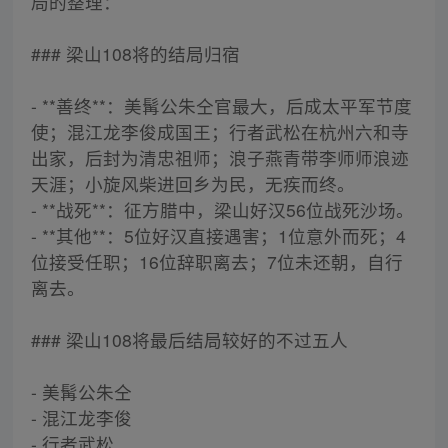
局的整理：
### 梁山108将的结局归宿
- **善终**：美髯公朱仝官最大，后成太平军节度
使；混江龙李俊成国王；行者武松在杭州六和寺
出家，后封为清忠祖师；浪子燕青带李师师浪迹
天涯；小旋风柴进回乡为民，无疾而终。
- **战死**：征方腊中，梁山好汉56位战死沙场。
- **其他**：5位好汉直接遇害；1位意外而死；4
位接受任职；16位辞职离去；7位未还朝，自行
离去。
### 梁山108将最后结局较好的不过五人
- 美髯公朱仝
- 混江龙李俊
- 行者武松