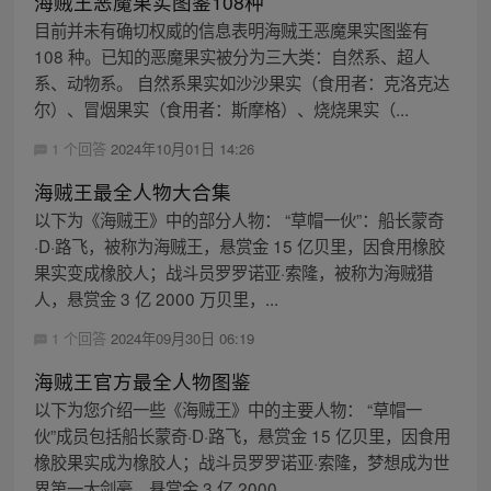
海贼王恶魔果实图鉴108种
目前并未有确切权威的信息表明海贼王恶魔果实图鉴有
108 种。已知的恶魔果实被分为三大类：自然系、超人
系、动物系。 自然系果实如沙沙果实（食用者：克洛克达
尔）、冒烟果实（食用者：斯摩格）、烧烧果实（...
1 个回答
2024年10月01日 14:26
海贼王最全人物大合集
以下为《海贼王》中的部分人物： “草帽一伙”：船长蒙奇
·D·路飞，被称为海贼王，悬赏金 15 亿贝里，因食用橡胶
果实变成橡胶人；战斗员罗罗诺亚·索隆，被称为海贼猎
人，悬赏金 3 亿 2000 万贝里，...
1 个回答
2024年09月30日 06:19
海贼王官方最全人物图鉴
以下为您介绍一些《海贼王》中的主要人物： “草帽一
伙”成员包括船长蒙奇·D·路飞，悬赏金 15 亿贝里，因食用
橡胶果实成为橡胶人；战斗员罗罗诺亚·索隆，梦想成为世
界第一大剑豪，悬赏金 3 亿 2000...