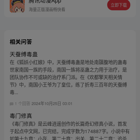
腾讯动漫App
者卖报小郎君同名小说 QQ群号：
立即下载
799493374
海量正版漫画畅快看
相关问答
天蚕缚毒蛊
在《狐妖小红娘》中，天蚕缚毒蛊是地处南疆腹地的蛊毒
世家南国一族的手段，南国一族将巫蛊之力用于治疗，是
团队协作不可或缺的治疗系门派。在《欢都擎天相关情
节》中，南国小王爷为了皇位，练了折寿三百年的天蚕缚
毒...
1 个回答
2024年10月25日 03:01
毒门修真
《毒门修真》是云峰逍遥创作的长篇奇幻修真小说，首发
于起点中文网，已完结，完成字数为174887字。小说中有
如第十九章：小灰、第二十章：出关、第二十二章：追杀