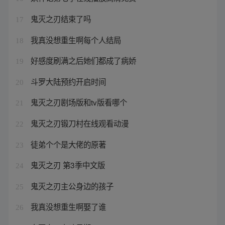
鬼灭之刃结束了吗
17
我真没想重生啊每个人结局
18
好感度刷满之后她们都成了病娇
19
斗罗大陆预约开启时间
20
鬼灭之刃剧场版和tv版看哪个
21
鬼灭之刃锻刀村在线观看动漫
22
徒弟个个是大佬的原著
23
鬼灭之刃 第3季中文版
24
鬼灭之刃主公身边的孩子
25
我真没想重生啊娶了谁
26