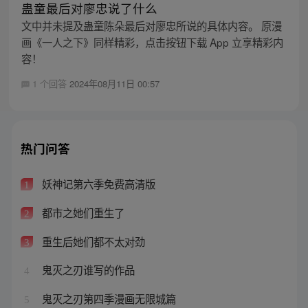
蛊童最后对廖忠说了什么
文中并未提及蛊童陈朵最后对廖忠所说的具体内容。 原漫
画《一人之下》同样精彩，点击按钮下载 App 立享精彩内
容！
1 个回答
2024年08月11日 00:57
热门问答
妖神记第六季免费高清版
1
都市之她们重生了
2
重生后她们都不太对劲
3
鬼灭之刃谁写的作品
4
鬼灭之刃第四季漫画无限城篇
5