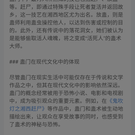
等。赶尸，即通过特殊手段让死者复活并返回故
乡，这一技艺在湘西地区尤为出名。放蛊，则是
蛊师利用蛊虫操控他人，以达到伤害或控制的目
的。此外，还有传说中的落花洞女，她们被认为
是能够偷取活人魂魄，将之变成“活死人”的蛊术
大师。
### 蛊门在现代文化中的体现
尽管蛊门在现实生活中可能仅存在于传说和文学
作品之中，但其在现代文化中的影响依然深远。
蛊门的概念经常被用于恐怖小说、电影和电视剧
中，成为吸引观众的重要元素。例如，在
《鬼吹
灯之湘西赶尸》
等作品中，蛊门和蛊术被生动地
描绘出来，让观众在享受故事的同时，也感受到
了蛊术的神秘与恐怖。