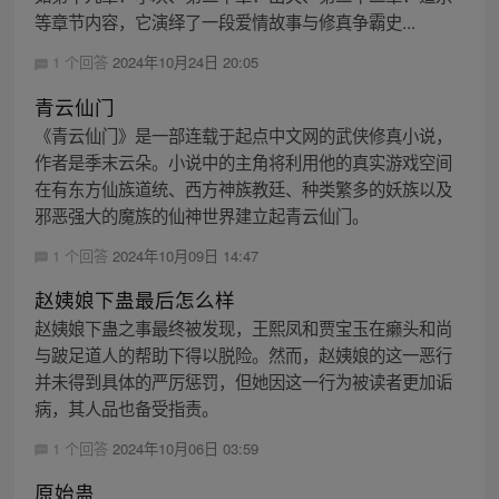
等章节内容，它演绎了一段爱情故事与修真争霸史...
1 个回答
2024年10月24日 20:05
青云仙门
《青云仙门》是一部连载于起点中文网的武侠修真小说，
作者是季末云朵。小说中的主角将利用他的真实游戏空间
在有东方仙族道统、西方神族教廷、种类繁多的妖族以及
邪恶强大的魔族的仙神世界建立起青云仙门。
1 个回答
2024年10月09日 14:47
赵姨娘下蛊最后怎么样
赵姨娘下蛊之事最终被发现，王熙凤和贾宝玉在癞头和尚
与跛足道人的帮助下得以脱险。然而，赵姨娘的这一恶行
并未得到具体的严厉惩罚，但她因这一行为被读者更加诟
病，其人品也备受指责。
1 个回答
2024年10月06日 03:59
原始蛊