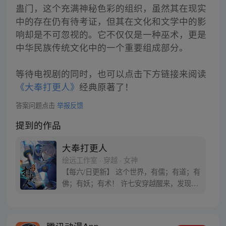
蛊门，这个充满神秘色彩的组织，虽然其在现实
中的存在仍有待考证，但其在文化和文学中的影
响却是不可忽视的。它不仅仅是一种巫术，更是
中华民族传统文化中的一个重要组成部分。
等待电视剧的同时，也可以点击下方链接来阅读
《大奉打更人》
经典原著了！
答案问题点击
举报反馈
提到的作品
大奉打更人
绘远工作室 · 穿越 · 女神
【每六/日更新】 这个世界，有儒；有道；有
佛；有妖；有术！ 许七安穿越醒来，发现自
己身处囹圄，三日后就要流放边陲？！ 他起
初的梦想只是自保，顺便在这个世界里当个
富翁悠闲度日，结果…… 改编自阅文集团作