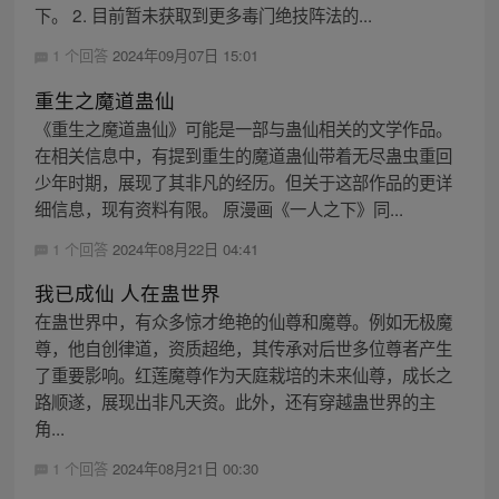
下。 2. 目前暂未获取到更多毒门绝技阵法的...
1 个回答
2024年09月07日 15:01
重生之魔道蛊仙
《重生之魔道蛊仙》可能是一部与蛊仙相关的文学作品。
在相关信息中，有提到重生的魔道蛊仙带着无尽蛊虫重回
少年时期，展现了其非凡的经历。但关于这部作品的更详
细信息，现有资料有限。 原漫画《一人之下》同...
1 个回答
2024年08月22日 04:41
我已成仙 人在蛊世界
在蛊世界中，有众多惊才绝艳的仙尊和魔尊。例如无极魔
尊，他自创律道，资质超绝，其传承对后世多位尊者产生
了重要影响。红莲魔尊作为天庭栽培的未来仙尊，成长之
路顺遂，展现出非凡天资。此外，还有穿越蛊世界的主
角...
1 个回答
2024年08月21日 00:30