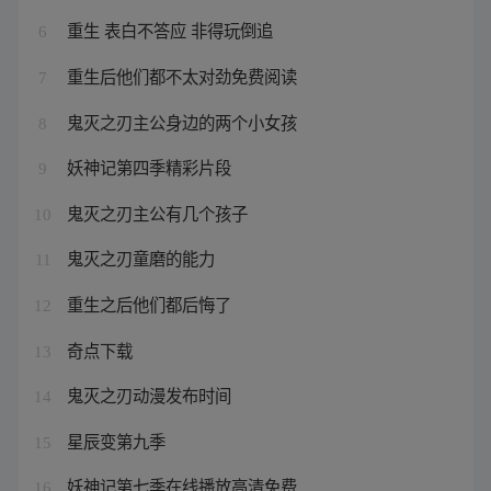
重生 表白不答应 非得玩倒追
6
重生后他们都不太对劲免费阅读
7
鬼灭之刃主公身边的两个小女孩
8
妖神记第四季精彩片段
9
鬼灭之刃主公有几个孩子
10
鬼灭之刃童磨的能力
11
重生之后他们都后悔了
12
奇点下载
13
鬼灭之刃动漫发布时间
14
星辰变第九季
15
妖神记第七季在线播放高清免费
16