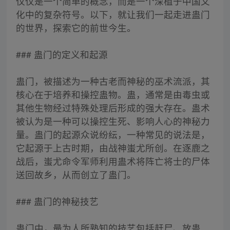
仅仅是一个简单的概念，而是一个深植于中国文
化中的复杂符号。以下，就让我们一起走进蛊门
的世界，探索它的前世今生。
### 蛊门的定义和起源
蛊门，被描述为一种古老而神秘的巫术流派，其
核心在于培养和操控蛊物。蛊，通常是由毒虫或
其他生物经过特殊处理后形成的强大存在。蛊术
被认为是一种可以操控生死、影响人心的神秘力
量。蛊门的起源众说纷纭，一种常见的说法是，
它起源于上古时期，由战神蚩尤所创。在逐鹿之
战后，蚩尤命令军师利用蛊术将阵亡将士的尸体
送回故乡，从而创立了蛊门。
### 蛊门的神秘技艺
蛊门中，最为人所熟知的技艺包括赶尸、放蛊