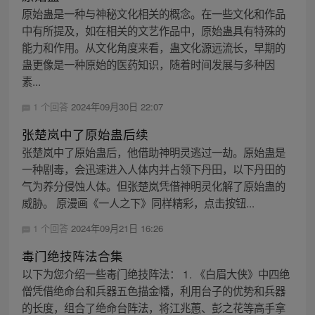
原始蛊是一种与神秘文化相关的概念。在一些文化和作品
中有所提及，如在相关的文艺作品中，原始蛊具有特殊的
能力和作用。从文化角度来看，蛊文化源远流长，早期的
蛊更像是一种原始的医药知识，随着时间发展与多种因
素...
1 个回答
2024年09月30日 22:07
张楚岚中了原始蛊后续
张楚岚中了原始蛊后，他借助神明灵逃过一劫。原始蛊是
一种剧毒，会迅速进入人体内并占领下丹田，以下丹田的
气为养分侵蚀人体。但张楚岚凭借神明灵化解了原始蛊的
威胁。 原漫画《一人之下》同样精彩，点击按钮...
1 个回答
2024年09月21日 16:26
毒门绝技阵法合集
以下为您介绍一些毒门绝技阵法： 1. 《白眉大侠》中四绝
僧凭借绝命台和兵器五色描金幡，利用台子的优势和兵器
的长度，组合了绝命台阵法，将江兆蕙、彭之花等高手拿