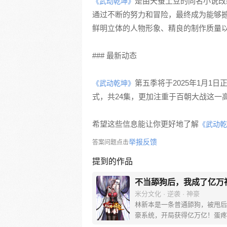
是由天蚕土豆的同名小说改
《武动乾坤》
通过不断的努力和冒险，最终成为能够
鲜明立体的人物形象、精良的制作质量
### 最新动态
第五季将于2025年1月1
《武动乾坤》
式，共24集，更加注重于百朝大战这一
希望这些信息能让你更好地了解
《武动乾
举报反馈
答案问题点击
提到的作品
不当舔狗后，我成了亿万
米分文化 · 逆袭 · 神豪
林新本是一条普通舔狗，被甩后
豪系统，开局获得亿万亿！蛋疼
这个钱只能花在女生身上！没办