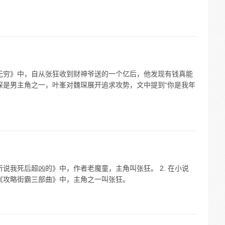
富无穷》中，自从张狂收到财神爷送的一个亿后，他发现有钱真能
魏琛是男主角之一，叶峯对魏琛展开追求攻势，文中提到“你是我年
听说我死后超凶的》中，作者老魔童，主角叫张狂。 2. 在小说
说《攻略街霸三部曲》中，主角之一叫张狂。