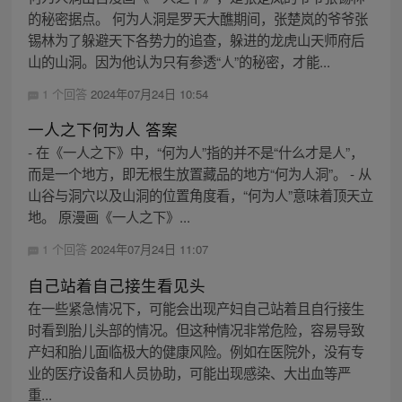
的秘密据点。 何为人洞是罗天大醮期间，张楚岚的爷爷张
锡林为了躲避天下各势力的追查，躲进的龙虎山天师府后
山的山洞。因为他认为只有参透“人”的秘密，才能...
1 个回答
2024年07月24日 10:54
一人之下何为人 答案
- 在《一人之下》中，“何为人”指的并不是“什么才是人”，
而是一个地方，即无根生放置藏品的地方“何为人洞”。 - 从
山谷与洞穴以及山洞的位置角度看，“何为人”意味着顶天立
地。 原漫画《一人之下》...
1 个回答
2024年07月24日 11:07
自己站着自己接生看见头
在一些紧急情况下，可能会出现产妇自己站着且自行接生
时看到胎儿头部的情况。但这种情况非常危险，容易导致
产妇和胎儿面临极大的健康风险。例如在医院外，没有专
业的医疗设备和人员协助，可能出现感染、大出血等严
重...