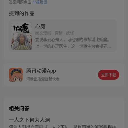
答案问题点击
举报反馈
提到的作品
心魔
阅文漫画 · 穿越 · 妖怪
要说李云心是人，可他做的事却堪比妖魔。
上一世的心理医生，这一世转生为会操弄术
法的画师，可他最会操弄的，还是人心。 被
道统追杀，与妖魔为伍。无论是人是妖，最
终都会沦为李云心的棋子。 就连拿人魂魄的
腾讯动漫App
黑白阎君见了他也要问一句：食人心魔何处
立即下载
来？ 李云心食人，也食人心。
海量正版漫画畅快看
相关问答
一人之下何为人洞
何为人洞出自漫画《一人之下》，是张楚岚的爷爷张锡林