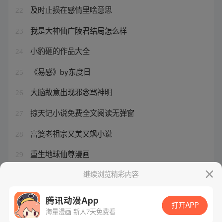
及时止损在感情里啥意思
22
我是大神仙广陵君结局怎么样
23
小豹砸的作品大全
24
《易感》by东度日
25
大脑故意出现邪念骂神明
26
掠天记小说免费全文阅读无弹窗
27
富婆老祖宗又美又飒小说
28
重生地球仙尊漫画
29
升邪小说有几个女主角是谁
继续浏览精彩内容
30
腾讯动漫App
打开APP
海量漫画 新人7天免费看