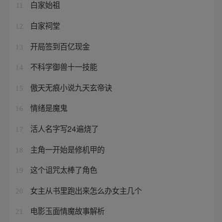
白家始祖
11
白家祠堂
12
开局签到百亿现金
13
不科学御兽十一技能
14
傲天无痕小说九天玄帝诀
15
情绪是魔鬼
16
活人名字写24遍烧了
17
主角一开始是修机甲的
18
这个诅咒太棒了角色
19
女主从书里跑出来怎么办女主几个
20
电影玉面情魔故事解析
21