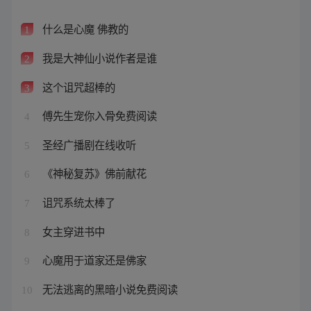
什么是心魔 佛教的
1
我是大神仙小说作者是谁
2
这个诅咒超棒的
3
傅先生宠你入骨免费阅读
4
圣经广播剧在线收听
5
《神秘复苏》佛前献花
6
诅咒系统太棒了
7
女主穿进书中
8
心魔用于道家还是佛家
9
无法逃离的黑暗小说免费阅读
10