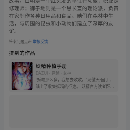
故事。白明是一个红头发的率性行动派，职业是
修理师；御子地则是一个黑长直的理论派，负责
在家制作各种日用品和食品。她们在森林中生
活，与周围的昆虫和小动物们建立了深厚的友
谊。
答案问题点击
举报反馈
提到的作品
妖精种植手册
DAZUI · 穿越 · 女神
“妖精那么多，我想去收收。”龙傲天•园丁，
踏上了收集妖精的征途。|妖精官方读者群：
136768167【叶群】| 422199644【花群】
（已满）