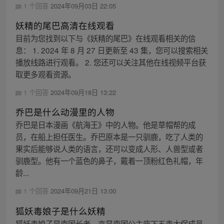
1 个回答
2024年09月03日 22:05
妖精的尾巴高清在线观看
目前为您找到以下与《妖精的尾巴》在线观看相关的信
息： 1. 2024 年 8 月 27 日更新至 43 集，您可以搜索相关
播放线路进行观看。 2. 您还可以关注其他在线视频平台获
取更多观看资源。
1 个回答
2024年09月18日 13:22
乔巴是什么动漫里的人物
乔巴是日本漫画《航海王》中的人物。他是草帽帮的成
员，在船上担任医生。乔巴原本是一只驯鹿，吃了人类的
果实后能够说人类的语言，还可以变成人形、人兽型或者
驯鹿型。他有一个蓝色的鼻子，戴着一顶粉红色礼帽，年
龄...
1 个回答
2024年09月21日 13:00
狐妖毒娘子是什么妖精
狐妖毒娘子是南国长老，亦是南国公主座下五毒太保成员