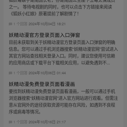
之一。 等待电视剧的同时，也可以点击下方链接来阅读
《狐妖小红娘》原著提前了解剧情了！
1 个回答
2024年10月04日 18:21
妖精动漫官方登录页面入口弹窗
目前未获取到关于妖精动漫官方登录页面入口弹窗的明确
信息。您可以通过手机浏览器搜索“妖精动漫官网”尝试进入
其官方网站查找相关登录入口。同时，建议您使用可信赖
的应用商店或下载平台下载相关应用，以避免遇到不...
1 个回答
2024年10月06日 01:44
妖精动漫免费登录页面看漫画
要找到妖精动漫免费登录页面看漫画，一般可以通过手机
浏览器搜索“妖精动漫官网”进入官方网站进行观看。但需注
意从官网外的途径获取资源可能存在风险，如遇到不良程
序或病毒等情况。
1 个回答
2024年10月16日 21:17