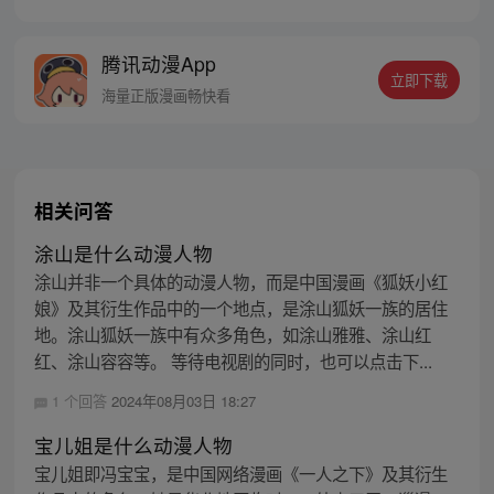
腾讯动漫App
立即下载
海量正版漫画畅快看
相关问答
涂山是什么动漫人物
涂山并非一个具体的动漫人物，而是中国漫画《狐妖小红
娘》及其衍生作品中的一个地点，是涂山狐妖一族的居住
地。涂山狐妖一族中有众多角色，如涂山雅雅、涂山红
红、涂山容容等。 等待电视剧的同时，也可以点击下...
1 个回答
2024年08月03日 18:27
宝儿姐是什么动漫人物
宝儿姐即冯宝宝，是中国网络漫画《一人之下》及其衍生