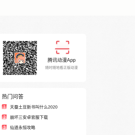
腾讯动漫App
随时随地看正版动漫
热门问答
1
天蚕土豆新书叫什么2020
2
崩坏三安卓官服下载
3
仙道永恒攻略