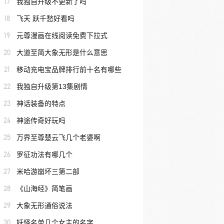
17
我独自升级不更新了吗
18
飞天 跃千愁好看吗
19
元尊漫画在线阅读免费下拉式
20
大道至简大象无形是什么意思
21
移动充电宝品牌排行前十名有哪些
22
我独自升级第13集剧情
23
神话装备的特点
24
神途传奇好玩吗
25
万界至尊楚云飞几个老婆啊
26
罗征功法有哪几个
27
米哈游崩坏三第二部
28
《山海经》简笔画
29
大象无形通俗说法
30
妖怪名单几个女主的名字