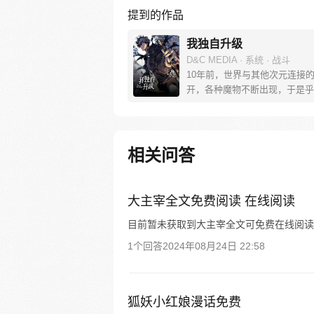
提到的作品
我独自升级
D&C MEDIA · 系统 · 战斗
10年前，世界与其他次元连接的
开，各种魔物不断出现，于是乎
异的猎魔者也随之出现，被称为“
程肖宇是一名实力最弱的E级猎
次挑战任务中，遇到了可怕的隐
战。生死存亡之际，他居然获得
相关问答
系统！在系统的利用下，他能成
猎人吗？
大主宰全文免费阅读 在线阅读
目前暂未获取到大主宰全文可免费在线阅读
1个回答
2024年08月24日 22:58
狐妖小红娘漫话免费