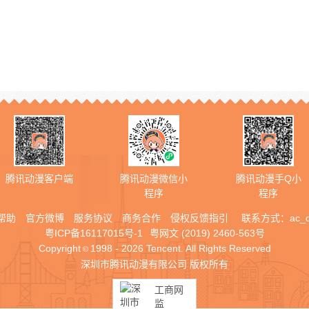
腾讯动漫客户端
腾讯动漫微信小
腾讯动漫手Q小
程序
程序
帮助
官方微博
服务协议
商务合作
侵权反馈指引
联系方式：
ac_
粤ICP备16117015号-1
粤网文 (2019) 2460-563号
Copyright
1998 - 2026 Tencent. All Rights Reserved
©
深圳市腾讯动漫有限公司 版权所有
工商网
监