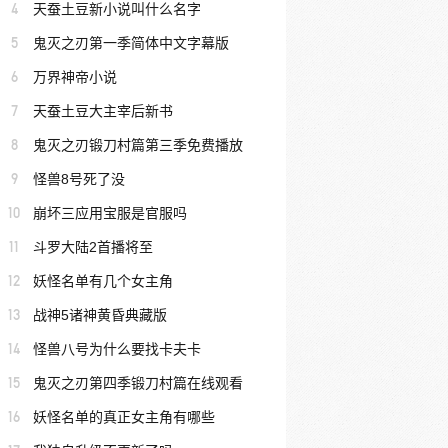
4
天蚕土豆新小说叫什么名字
5
鬼灭之刃第一季简体中文字幕版
6
万界神帝小说
7
天蚕土豆大主宰后新书
8
鬼灭之刃锻刀村篇第三季免费播放
9
怪兽8号死了没
10
崩坏三应用宝服是官服吗
11
斗罗大陆2首播将至
12
妖怪名单有几个女主角
13
战神5诸神黄昏典藏版
14
怪兽八号为什么要找卡夫卡
15
鬼灭之刃第四季锻刀村篇在线观看
16
妖怪名单的真正女主角有哪些