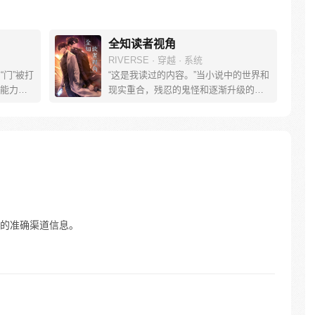
全知读者视角
RIVERSE · 穿越 · 系统
“门”被打
“这是我读过的内容。”当小说中的世界和
能力各
现实重合，残忍的鬼怪和逐渐升级的逃
猎人”。
杀游戏向人们袭来。唯一阅读过全文的
人，在一
金独子拥有了超越他人的优势。但是当
藏挑
熟悉的小说角色一个个出现在他身
了升级
边，‘主角’对他的敌意和戒备愈发明显，
为最强
神秘的背后星们也加入乱局。金独子将
做出如何的选择，故事将会有怎样的发
展？
的准确渠道信息。