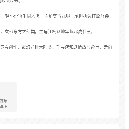
们却凑过来。
创作，轻小说衍生同人类。主角变市丸银，承担执念打败蓝染。
创作，玄幻东方玄幻类。主角江楠从地牢崛起成仙王。
落近黄昏创作，玄幻异世大陆类。千寻疾知剧情改写命运，走向
亦乐
年上神
界渡
几轮
不能放