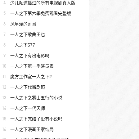
4
少儿频道播过的所有电视剧真人版
5
一人之下第六季免费观看完整版
6
风星潼的哥哥
7
一人之下歌曲王也
8
一人之下577
9
一人之下有出电影吗
10
一人之下第一季演员表
11
魔方工作室一人之下2
12
一人之下代斯剧照
13
一人之下之雾山五行的小说
14
一人之下一代天师
15
一人之下完结了没有小说吗
16
一人之下漫画王家结局