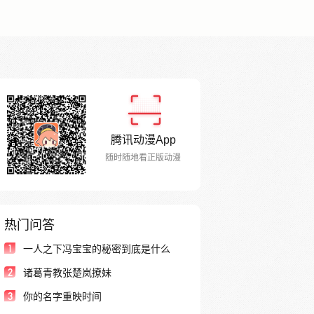
腾讯动漫App
随时随地看正版动漫
热门问答
1
一人之下冯宝宝的秘密到底是什么
2
诸葛青教张楚岚撩妹
3
你的名字重映时间