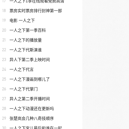
17
一人之下1季在线观看免费高清
18
票房实时票房排行封神第一部
19
电影 一人之下
20
一人之下第一季百科
21
一人之下的播放量
22
一人之下代斯演谁
23
异人下第二季上映时间
24
一人之下代言
25
一人之下漫画到哪儿了
26
一人之下代掌门
27
异人之第二季开播时间
28
一人之下动漫还在更新吗
29
张楚岚会几种八奇技顺序
30
一人之下宝儿最后和谁在一起