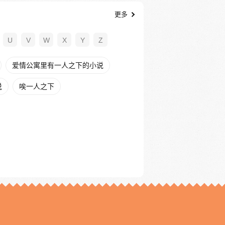
更多
U
V
W
X
Y
Z
爱情公寓里有一人之下的小说
说
唉一人之下