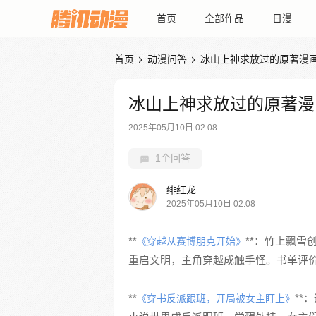
首页
全部作品
日漫
首页
动漫问答
冰山上神求放过的原著漫


冰山上神求放过的原著漫
2025年05月10日 02:08
1个回答
绯红龙
2025年05月10日 02:08
**
**：竹上飘
《穿越从赛博朋克开始》
重启文明，主角穿越成触手怪。书单评
**
**
《穿书反派跟班，开局被女主盯上》