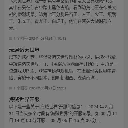
《完美世界》是一部具有丰富情节和宏大世界观的作品。
其中石昊在仙古中踏上黑色古船，看到边荒七王在帝关大
战的惨烈场景。边荒七王分别是石王、人王、火王、鲲鹏
王、朱雀王、青龙王、白虎王，他们在帝关大战时孤立
无...
1 个回答
2024年08月24日 10:18
玩遍诸天世界
以下为您推荐一些涉及诸天世界题材的小说，供您在想象
中玩遍诸天世界： 1. 《民俗从湘西血神开始》：主角是一
位游戏 UP 主，获得神秘游戏机后，在虚拟现实世界中冒
险，穿梭于不同副本，如明朝湘西、晚清南洋...
1 个回答
2024年08月21日 22:31
海贼世界开服
以下是一些关于“海贼世界”开服的信息： - 2024 年 8 月
31 日当天多个时段有“海贼世界”的开服记录，如 09 月 11
日 14 点 00 分开服 、09 月 05 日 15 点 00 分...