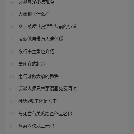
反派师兄小说推荐
4
大象脚长什么样
5
女主被反派复活到从前的小说
6
反派他自带万人迷体质
7
夜行书生角色介绍
8
最便宜的超跑
9
用气球做大象的教程
10
反派大师兄林萧漫画免费阅读
11
神话2赚了还是亏了
12
与死亡有关的绘画作品名称
13
阿疯喜欢龙三元吗
14