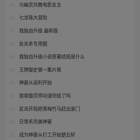
与幽灵共舞电影女主
15
七龙珠大冒险
16
我独自升级 最新版
17
处关系专用图
18
我独自升级小说原著结局是什么
19
王牌御史第一集片尾
20
神豪从返利开始
21
首席御灵师动漫完结了吗
22
反派开局把青梅竹马赶出家门
23
日常系完美神豪
24
成为神豪从打工开始楚云轩
25