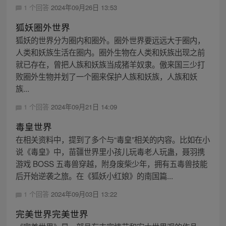
1 个回答
2024年09月26日 13:53
狐妖圈外世界
狐妖的世界分为圈内和圈外。圈外世界要远远大于圈内，
人类和妖族生活在圈内。圈外生物在人类和妖族出现之前
就已存在，曾把人族和妖族当成猪羊奴隶。傲来国三少打
败圈外生物并划了一个圈来保护人族和妖族，人族和妖
族...
1 个回答
2024年09月21日 14:09
毒皇世界
在相关资料中，提到了多个与“毒皇”相关的内容。比如在小
说《毒皇》中，苗疆世界里小孩儿玩毒老人玩蛊，聂羽携
游戏 BOSS 五毒兽穿越，附身废柴少年，拥有五毒兽技能
后开始逆袭之旅。在《狐妖小红娘》的南国篇...
1 个回答
2024年09月03日 13:22
完美世界完美世界