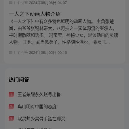
1 个回答
2024年08月06日 04:07
一人之下动画人物介绍
《一人之下》中有众多特色鲜明的动画人物。 主角张楚
岚，由爷爷张锡林带大，八奇技之一炁体源流的继承人，
平时懒散随和话多。 冯宝宝，神秘少女，是该动画的灵魂
人物。 王也，武当派弟子，性格随性洒脱。 张灵玉...
1 个回答
2024年08月02日 00:15
热门问答
王者荣耀永久账号出售
1
鸟山明对中国的态度
2
驭灵师少昊骨手链在哪买
3