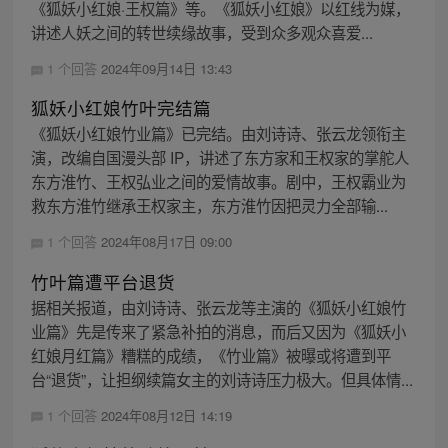
《狐妖小红娘·王权篇》等。《狐妖小红娘》以红线为媒，
讲述人妖之间的转世续缘故事，受到众多观众喜爱...
1 个回答
2024年09月14日 13:43
狐妖小红娘竹叶完结篇
《狐妖小红娘竹业篇》已完结。由刘诗诗、张云龙领衔主
演，改编自国漫头部 IP，讲述了东方家和王权家的掌舵人
东方淮竹、王权弘业之间的爱情故事。剧中，王权霸业为
救东方淮竹继承王权家主，东方淮竹因把灵力全部输...
1 个回答
2024年08月17日 09:00
竹叶篇遭平台退货
据相关报道，由刘诗诗、张云龙等主演的《狐妖小红娘竹
业篇》先是传来了紧急补拍的消息，而后又因为《狐妖小
红娘月红篇》糟糕的成绩，《竹业篇》被曝或将遭到平
台“退货”，让担纲续篇女主的刘诗诗压力极大。但具体情...
1 个回答
2024年08月12日 14:19