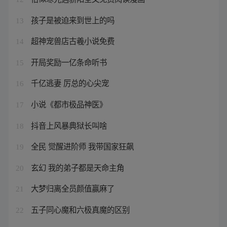
孩子是被迫来到世上的吗
13
超神宠兽店古羲小说免费
14
开局奖励一亿条命听书
15
千亿逃妻 厉总的心尖宠
16
小说《都市极品神医》
17
抖音上风暴典狱长叫啥
18
全民 觉醒进阶师 我带国家狂飙
19
玄幻 我的弟子都是天命主角
20
大梦归离全员颜值赢麻了
21
五子同心魔和六极真魔的区别
22