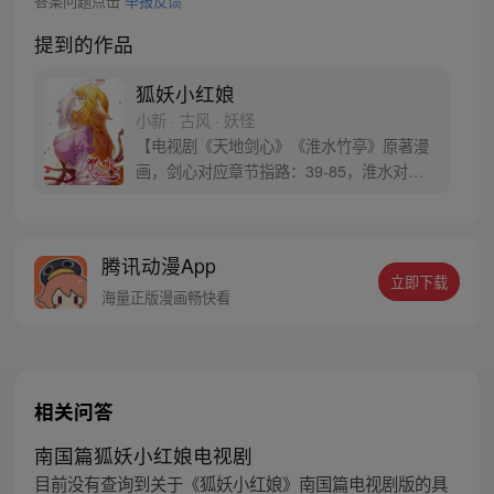
答案问题点击
举报反馈
提到的作品
狐妖小红娘
小新 · 古风 · 妖怪
【电视剧《天地剑心》《淮水竹亭》原著漫
画，剑心对应章节指路：39-85，淮水对应
章节指路272-301】 迷糊萝莉小狐妖，正太
道士没节操。自古人妖生死恋，千载孽缘一
线牵。（每周周四更新。）
腾讯动漫App
立即下载
海量正版漫画畅快看
相关问答
南国篇狐妖小红娘电视剧
目前没有查询到关于《狐妖小红娘》南国篇电视剧版的具