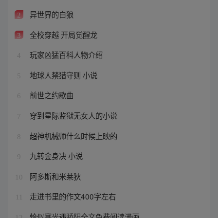
异世界的白狼
2
全校穿越 开局觉醒龙
3
玩家凶猛百科人物介绍
4
地球人禁猎守则 小说
5
前世之约歌曲
6
穿到星际监狱无女人的小说
7
超神机械师什么时候上映的
8
九转金身决 小说
9
阿多斯和米莱狄
10
走进书里的作文400字左右
11
恰似寒光遇骄阳全文免费阅读漫画
12