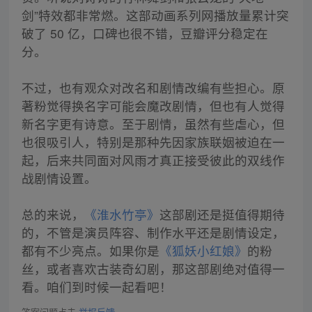
剑”特效都非常燃。这部动画系列网播放量累计突
破了 50 亿，口碑也很不错，豆瓣评分稳定在
分。
不过，也有观众对改名和剧情改编有些担心。原
著粉觉得换名字可能会魔改剧情，但也有人觉得
新名字更有诗意。至于剧情，虽然有些虐心，但
也很吸引人，特别是那种先因家族联姻被迫在一
起，后来共同面对风雨才真正接受彼此的双线作
战剧情设置。
总的来说，
《淮水竹亭》
这部剧还是挺值得期待
的，不管是演员阵容、制作水平还是剧情设定，
都有不少亮点。如果你是
《狐妖小红娘》
的粉
丝，或者喜欢古装奇幻剧，那这部剧绝对值得一
看。咱们到时候一起看吧！