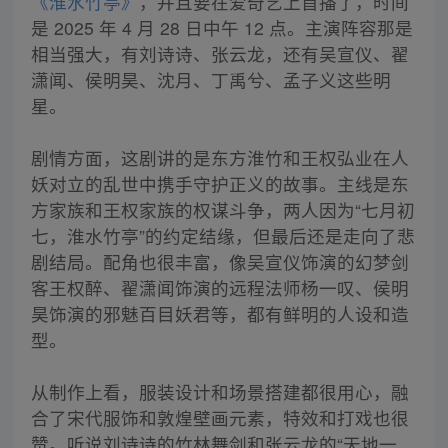
《淮水竹亭》
，并且要在爱奇艺上首播了，时间
是 2025 年 4 月 28 日中午 12 点。主演阵容那是
相当强大，有刘诗诗、张云龙，还有吴宣仪、翟
潇闻、侯明昊、沈月、丁禹兮、孟子义这些明
星。
剧情方面，这剧讲的是东方淮竹和王权弘业在人
妖对立的乱世中携手守护正义的故事。主线是东
方家族和王权家族的权谋斗争，两人因为“七月初
七，淮水竹亭”的约定结缘，但最后还是走向了悲
剧结局。配角也很丰富，像吴宣仪饰演的幻梦剑
客王权醉、翟潇闻饰演的远程法师杨一叹、侯明
昊饰演的邪魅百目妖君等，都有鲜明的人设和造
型。
从制作上看，服装设计和场景搭建都很用心，融
合了宋代服饰和敦煌壁画元素，特效和打戏也很
赞。听说刘诗诗的竹林舞剑和张云龙的“天地一