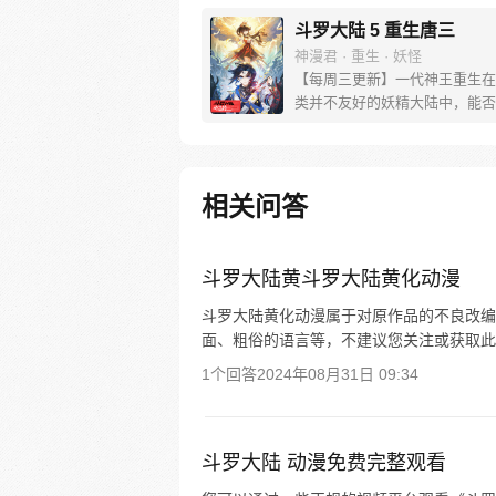
森林最后的净土苏醒，复仇之战
布。当“废武魂”遇上执着而顽强
斗罗大陆 5 重生唐三
舞麟，万众瞩目的武魂传奇将再
神漫君 · 重生 · 妖怪
写。我们不期待奇迹，但要给奇
【每周三更新】一代神王重生在
机会。
类并不友好的妖精大陆中，能否
回妻子。千奇百怪的妖神变又会
怎样的重生之路？尽在一代神王
妻之旅，斗罗大陆第五部，重生
相关问答
斗罗大陆黄斗罗大陆黄化动漫
斗罗大陆黄化动漫属于对原作品的不良改编
面、粗俗的语言等，不建议您关注或获取此
1个回答
2024年08月31日 09:34
斗罗大陆 动漫免费完整观看