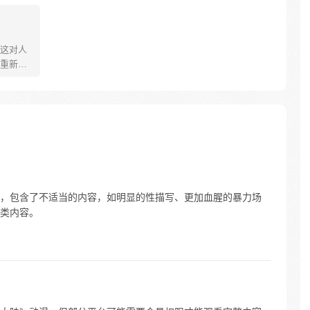
暗云密
花纹的蛋。他们探查后发现里面居然有
的少年唐
生命迹象，于是赶忙将其带回研究所进
次被书
行孵化。蛋孵化出来了，可孵出来的是
迹一个
一个婴儿，一个和人类一模一样的孩
这对人
子；与此同时，联邦研究所正在解冻一
重新追
名银色长发女子，而一名蓝发青年则在
带给他
海滨被人发现
至情追
唐三!
，包含了不适当的内容，如明显的性描写、更加血腥的暴力场
类内容。