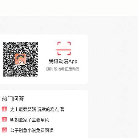
腾讯动漫App
随时随地看正版动漫
热门问答
1
史上最强赘婿 沉默的糕点 著
2
明朝败家子主要角色
3
公子别急小说免费阅读