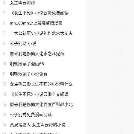
4
女主叫云渺渺
5
《长生不死》小说云渺免费阅读
6
mh160mh史上最强赘婿漫画
7
十大公认历史小说神作北宋大丈夫
8
公子别动 小说
9
原来我是修仙大佬李念凡完结
10
明朝败家子漫画65
11
明朝败家子小说免费
12
女主叫云渺长生不死的小说叫什么
13
《长生不死》小说云渺全文阅读
14
原来我是修仙大佬百度百科赵小北
15
公子别秀免费漫画阅读
16
黄泉摆渡人 女主叫云渺的小说