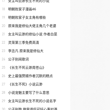
17
女主叫云渺长生不死的小说
18
明朝败家子漫画46
19
明朝败家子女主角有哪些
20
原来我是修仙大佬主角几个老婆
21
女主叫云渺的修仙小说 作者白菜
22
灵笼第三季免费高清
23
李念凡 原来我是修仙大
24
公子别闹歌词
25
《长生不死云渺周苍山》
26
史上最强赘婿作者沉默的糕点
27
《长生不死》小说云渺
28
小说宠魅主要写了什么意思
29
女主叫云渺长生不死的小说名字
30
公子别跑 做我道侣可好心事如酒