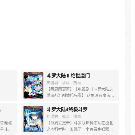
斗罗大陆 II 绝世唐门
神漫君 · 战斗 · 热血
【每周四更新】【电视剧《斗罗大陆之
燃魂战》剧情抢先看】 这里没有魔法，
没有斗气，没有武术，却有武魂。 唐门
创立万年之后的斗罗大陆上，唐门式
说
斗罗大陆4终极斗罗
微，一代天骄霍雨浩横空出世，一切的
神漫君 · 战斗 · 热血
神奇都将一一展现。 唐门暗器能否重振
兽濒临
【每周五更新】斗罗联邦科考队在极北
雄风，唐门能否重现辉煌，一切尽绝世
星斗大
之地科考时，发现了一个有着金银双色
唐门！