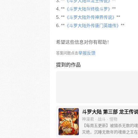
3. **
**
《斗罗大陆Ⅲ龙王传说》
4. **
**
《斗罗大陆Ⅳ终极斗罗》
5. **
**
《斗罗大陆外传神界传说》
6. **
**
《斗罗大陆外传唐门英雄传》
希望这些信息对你有帮助！
举报反馈
答案问题点击
提到的作品
斗罗大陆 第三部 龙王传
神漫君 · 战斗 · 怪物
【每周五更新】被猎杀无数的魂
灭绝，沉睡无数年的魂兽之王在