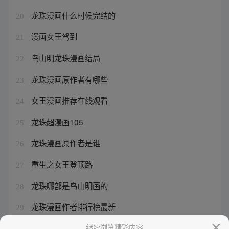
龙珠漫画什么时候完结的
20
漫画女王驾到
21
鸟山明龙珠漫画结局
22
龙珠漫画原作者有哪些
23
女王漫画推荐在线观看
24
龙珠超漫画105
25
龙珠漫画原作者是谁
26
重生之女王登顶路
27
龙珠哪部是鸟山明画的
28
龙珠漫画作者排行榜最新
29
女王电视剧情介绍大结局
继续浏览精彩内容
30