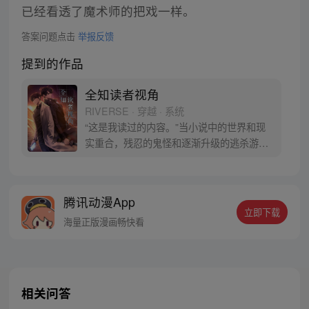
已经看透了魔术师的把戏一样。
答案问题点击
举报反馈
提到的作品
全知读者视角
RIVERSE · 穿越 · 系统
“这是我读过的内容。”当小说中的世界和现
实重合，残忍的鬼怪和逐渐升级的逃杀游戏
向人们袭来。唯一阅读过全文的金独子拥有
了超越他人的优势。但是当熟悉的小说角色
一个个出现在他身边，‘主角’对他的敌意和戒
腾讯动漫App
备愈发明显，神秘的背后星们也加入乱局。
立即下载
金独子将做出如何的选择，故事将会有怎样
海量正版漫画畅快看
的发展？
相关问答