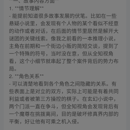
**一、故事内容方面**
1. **情节理解**
- 能提前知道很多故事发展的伏笔。比如在一些
悬疑小说里，会发现有个人物的某个看似不经意
的动作或者对话，在后面的情节里居然是解开大
谜团的关键线索。像我之前看的一本推理小说，
主角在前期和一个街边小贩的简短交谈，提到了
一个特殊的符号，当时没在意，但从全知视角
看，这个小细节就串起了整个案件背后的势力布
局。
2. **角色关系**
- 可以清楚地看到各个角色之间隐藏的关系。有
些表面上是对立的双方，实际上可能是有着共同
利益或者被第三方操控的棋子。在玄幻小说中，
两个门派一直在争斗，但全知视角会发现背后有
一个魔尊在挑拨离间，目的是破坏修真界内部的
平衡，好让他有可乘之机入侵。