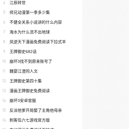
4
江辰转世
5
师兄动漫第一季多少集
6
不健全关系小说讲的什么内容
7
海水为什么流不出地球
8
凤逆天下漫画免费阅读下拉式羊
9
王牌御史682话
10
崩坏3找不到原来账号了
11
魏婴江澄同人文
12
王牌御史第四十集
13
漫画王牌御史免费阅读
14
崩坏3安卓官服
15
反派他爹开局娶了主角他母亲
16
刺客伍六七游戏官方版