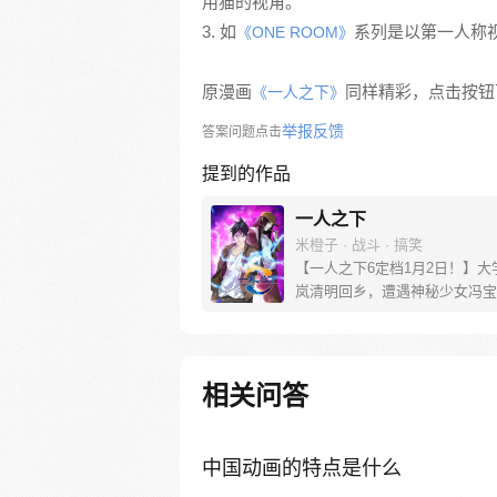
用猫的视角。
3. 如
系列是以第一人称视
《ONE ROOM》
原漫画
同样精彩，点击按钮下
《一人之下》
举报反馈
答案问题点击
提到的作品
一人之下
米橙子 · 战斗 · 搞笑
【一人之下6定档1月2日！】大
岚清明回乡，遭遇神秘少女冯宝
未谋面的冯宝宝却对张楚岚异常
并将其带去自己打工的快递公司
帮冯宝宝寻找她的身世，也为了
己与爷爷身上的秘密，张楚岚的
相关问答
彻底颠覆，与冯宝宝一同踏上“异
旅。
中国动画的特点是什么