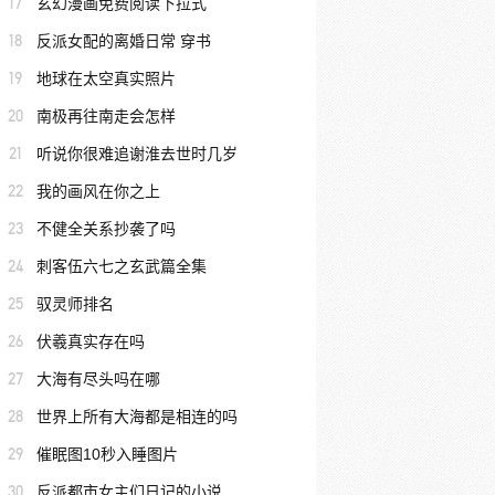
17
玄幻漫画免费阅读下拉式
18
反派女配的离婚日常 穿书
19
地球在太空真实照片
20
南极再往南走会怎样
21
听说你很难追谢淮去世时几岁
22
我的画风在你之上
23
不健全关系抄袭了吗
24
刺客伍六七之玄武篇全集
25
驭灵师排名
26
伏羲真实存在吗
27
大海有尽头吗在哪
28
世界上所有大海都是相连的吗
29
催眠图10秒入睡图片
30
反派都市女主们日记的小说