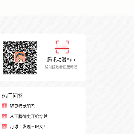
腾讯动漫App
随时随地看正版动漫
热门问答
1
驱灵师龙阳君
2
从王牌御史开始穿越
3
月球上发现三眼女尸