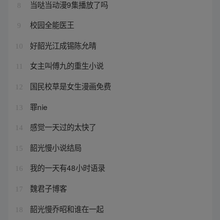
当哒当动漫9集播放了吗
8
校园全能医王
9
好韶光江成锡陈允晴
10
女主叫傅九的重生小说
11
国民校草是女生漫画免费
12
罪nie
13
感觉一天过的太快了
14
韶光慢小说结局
15
我的一天有48小时语录
16
魏君子博客
17
韶光慢乔昭和谁在一起
18