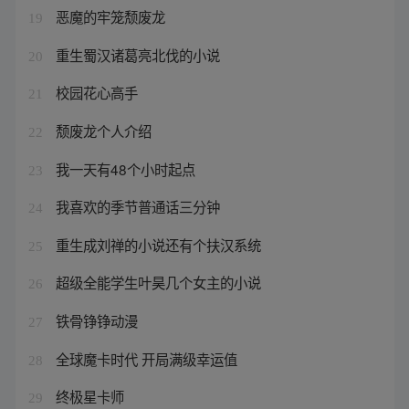
恶魔的牢笼颓废龙
19
重生蜀汉诸葛亮北伐的小说
20
校园花心高手
21
颓废龙个人介绍
22
我一天有48个小时起点
23
我喜欢的季节普通话三分钟
24
重生成刘禅的小说还有个扶汉系统
25
超级全能学生叶昊几个女主的小说
26
铁骨铮铮动漫
27
全球魔卡时代 开局满级幸运值
28
终极星卡师
29