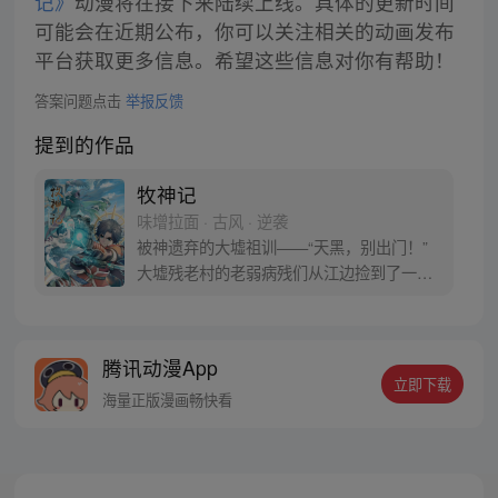
记》
动漫将在接下来陆续上线。具体的更新时间
可能会在近期公布，你可以关注相关的动画发布
平台获取更多信息。希望这些信息对你有帮助！
答案问题点击
举报反馈
提到的作品
牧神记
味增拉面 · 古风 · 逆袭
被神遗弃的大墟祖训——“天黑，别出门！”
大墟残老村的老弱病残们从江边捡到了一个
婴儿，取名秦牧，含辛茹苦将他养大。 这一
天夜幕降临，黑暗笼罩大墟，秦牧走出了家
门…… “做个春风中荡漾的反派吧！”瞎子对
腾讯动漫App
他说。 秦牧的反派之路，正在崛起！
立即下载
海量正版漫画畅快看