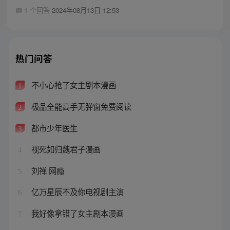
1 个回答
2024年08月13日 12:53
热门问答
不小心抢了女主剧本漫画
1
极品全能高手无弹窗免费阅读
2
都市少年医生
3
视死如归魏君子漫画
4
刘禅 网瘾
5
亿万星辰不及你电视剧主演
6
我好像拿错了女主剧本漫画
7